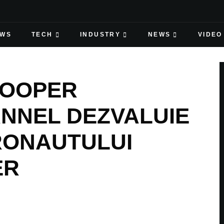
EWS
TECH
INDUSTRY
NEWS
VIDEO
COOPER
NNEL DEZVALUIE
RONAUTULUI
ER