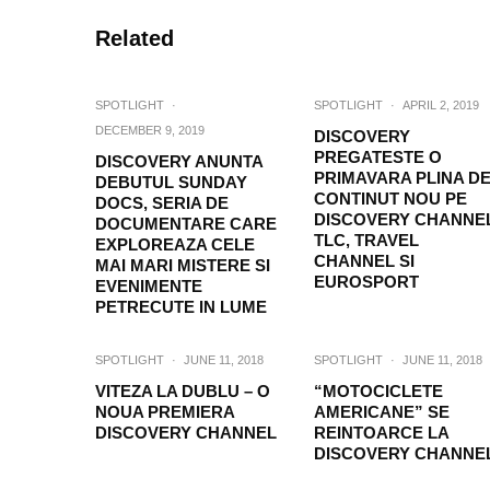
Related
SPOTLIGHT
·
SPOTLIGHT
·
APRIL 2, 2019
DECEMBER 9, 2019
DISCOVERY
PREGATESTE O
DISCOVERY ANUNTA
PRIMAVARA PLINA D
DEBUTUL SUNDAY
CONTINUT NOU PE
DOCS, SERIA DE
DISCOVERY CHANNEL
DOCUMENTARE CARE
TLC, TRAVEL
EXPLOREAZA CELE
CHANNEL SI
MAI MARI MISTERE SI
EUROSPORT
EVENIMENTE
PETRECUTE IN LUME
SPOTLIGHT
·
JUNE 11, 2018
SPOTLIGHT
·
JUNE 11, 2018
VITEZA LA DUBLU – O
“MOTOCICLETE
NOUA PREMIERA
AMERICANE” SE
DISCOVERY CHANNEL
REINTOARCE LA
DISCOVERY CHANNE