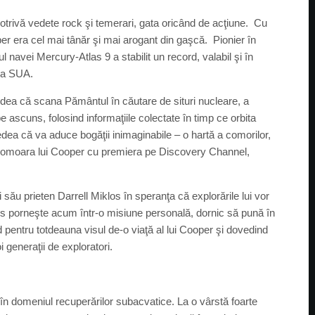
opotrivă vedete rock şi temerari, gata oricând de acţiune. Cu
er era cel mai tânăr şi mai arogant din gaşcă. Pionier în
ul navei Mercury-Atlas 9 a stabilit un record, valabil şi în
ria SUA.
ndea că scana Pământul în căutare de situri nucleare, a
 ascuns, folosind informaţiile colectate în timp ce orbita
a că va aduce bogăţii inimaginabile – o hartă a comorilor,
a Comoara lui Cooper cu premiera pe Discovery Channel,
 său prieten Darrell Miklos în speranţa că explorările lui vor
los porneşte acum într-o misiune personală, dornic să pună în
 pentru totdeauna visul de-o viaţă al lui Cooper şi dovedind
generaţii de exploratori.
e în domeniul recuperărilor subacvatice. La o vârstă foarte