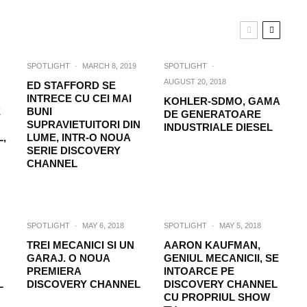
SPOTLIGHT
·
MARCH 8, 2019
SPOTLIGHT
·
AUGUST 20, 2018
ED STAFFORD SE
INTRECE CU CEI MAI
KOHLER-SDMO, GAMA
E
BUNI
DE GENERATOARE
SUPRAVIETUITORI DIN
INDUSTRIALE DIESEL
,
LUME, INTR-O NOUA
SERIE DISCOVERY
CHANNEL
SPOTLIGHT
·
MAY 6, 2018
SPOTLIGHT
·
MAY 5, 2018
TREI MECANICI SI UN
AARON KAUFMAN,
GARAJ. O NOUA
GENIUL MECANICII, SE
PREMIERA
INTOARCE PE
L
DISCOVERY CHANNEL
DISCOVERY CHANNEL
CU PROPRIUL SHOW