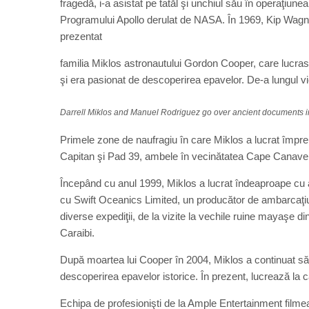
fragedă, i-a asistat pe tatăl şi unchiul său în operaţiun
Programului Apollo derulat de NASA. În 1969, Kip Wagner
prezentat
familia Miklos astronautului Gordon Cooper, care lucra
şi era pasionat de descoperirea epavelor. De-a lungul vie
Darrell Miklos and Manuel Rodriguez go over ancient documents in 
Primele zone de naufragiu în care Miklos a lucrat împreu
Capitan şi Pad 39, ambele în vecinătatea Cape Canaver
Începând cu anul 1999, Miklos a lucrat îndeaproape cu as
cu Swift Oceanics Limited, un producător de ambarcaţiuni
diverse expediţii, de la vizite la vechile ruine mayaşe 
Caraibi.
După moartea lui Cooper în 2004, Miklos a continuat 
descoperirea epavelor istorice. În prezent, lucrează la 
Echipa de profesionişti de la Ample Entertainment film