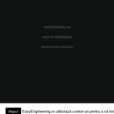
www.fineeng.eu
www.tv.fineeng.eu
www.techs-tock.eu
(c) 2024 - FineEngineeringMagazine. All rights reserved.
DESPRE N
EasyEngineering.ro utilizează cookie-uri pentru a vă îmbun
Reject