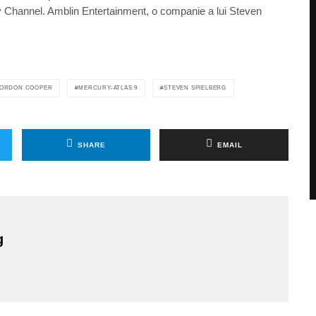
 Channel. Amblin Entertainment, o companie a lui Steven
ORDON COOPER
MERCURY-ATLAS 9
STEVEN SPIELBERG
SHARE
EMAIL
g