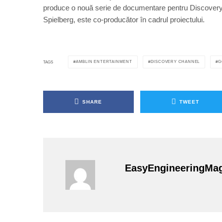
produce o nouă serie de documentare pentru Discovery
Spielberg, este co-producător în cadrul proiectului.
AMBLIN ENTERTAINMENT
DISCOVERY CHANNEL
G
TAGS
SHARE
TWEET
EasyEngineeringMa