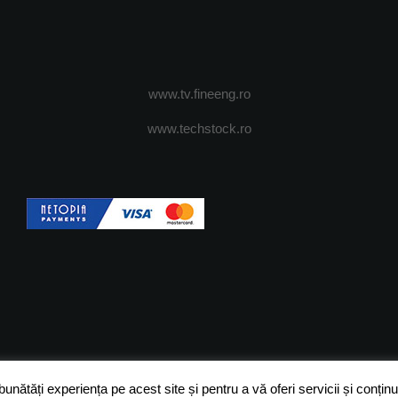
www.tv.fineeng.ro
www.techstock.ro
OI
ADVERTISING
JOBS
DESPRE COOKIES
POLIT
ătăți experiența pe acest site și pentru a vă oferi servicii și conținut