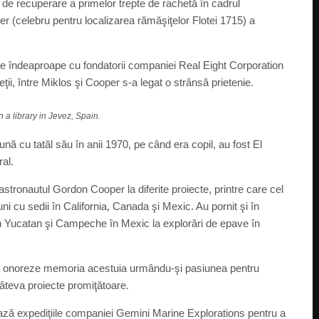
ea de recuperare a primelor trepte de rachetă în cadrul
 (celebru pentru localizarea rămăşiţelor Flotei 1715) a
se îndeaproape cu fondatorii companiei Real Eight Corporation
ţii, între Miklos şi Cooper s-a legat o strânsă prietenie.
a library in Jevez, Spain.
nă cu tatăl său în anii 1970, pe când era copil, au fost El
al.
tronautul Gordon Cooper la diferite proiecte, printre care cel
 cu sedii în California, Canada şi Mexic. Au pornit şi în
din Yucatan şi Campeche în Mexic la explorări de epave în
să onoreze memoria acestuia urmându-şi pasiunea pentru
câteva proiecte promiţătoare.
ează expediţiile companiei Gemini Marine Explorations pentru a