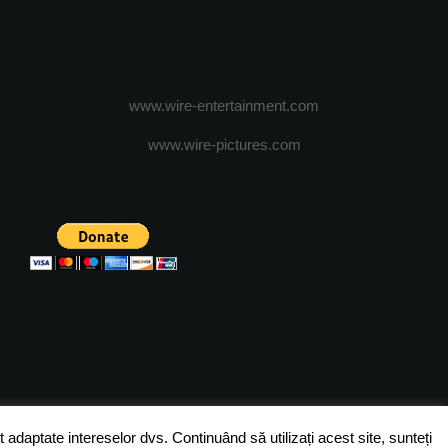
www.wire-entertainment.com
www.wire-pictures.com
ICA DE CONFIDENTIALITATE
TERMENI SI CONDITII
 adaptate intereselor dvs. Continuând să utilizați acest site, sunteți