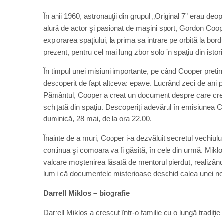
În anii 1960, astronauţii din grupul „Original 7” erau de
alură de actor şi pasionat de maşini sport, Gordon Coop
explorarea spaţiului, la prima sa intrare pe orbită la bord
prezent, pentru cel mai lung zbor solo în spaţiu din isto
În timpul unei misiuni importante, pe când Cooper preti
descoperit de fapt altceva: epave. Lucrând zeci de ani pe
Pământul, Cooper a creat un document despre care crede
schiţată din spaţiu. Descoperiţi adevărul în emisiune
duminică, 28 mai, de la ora 22.00.
Înainte de a muri, Cooper i-a dezvăluit secretul vechiului
continua şi comoara va fi găsită, în cele din urmă. Mik
valoare moştenirea lăsată de mentorul pierdut, realizând
lumii că documentele misterioase deschid calea unei noi 
Darrell Miklos – biografie
Darrell Miklos a crescut într-o familie cu o lungă tradiţi