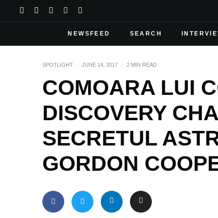
NEWSFEED
SEARCH
INTERVI
SPOTLIGHT
·
JUNE 14, 2017
·
2 MIN READ
COMOARA LUI 
DISCOVERY CHA
SECRETUL AST
GORDON COOP