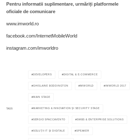
Pentru informatii suplimentare, urmăriți platformele
oficiale de comunicare
www.imworld.ro
facebook.com/InternetMobileWorld
instagram.com/imworldro
DEVELOPERS
DIGITAL & E-COMMERCE
GHISLAINE BODDINGTON
IMWORLD
IMWORLD 2017
MAIN STAGE
MARKETING & INNOVATION ȘI SECURITY STAGE
TAGS
SERGIO SPACCAVENTO
SMBS & ENTERPRISE SOLUTIONS
SOLUȚII IT ȘI DIGITALE
SPEAKER