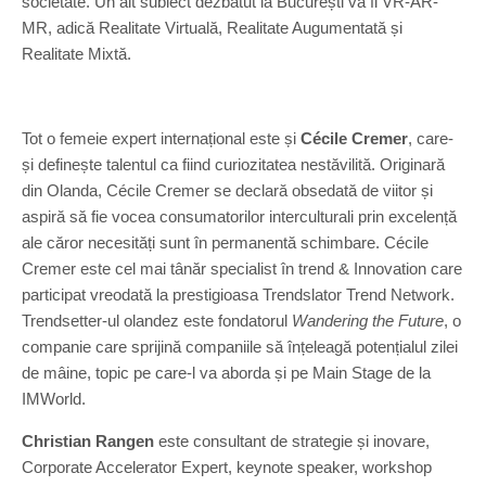
societate. Un alt subiect dezbătut la București va fi VR-AR-
MR, adică Realitate Virtuală, Realitate Augumentată și
Realitate Mixtă.
Tot o femeie expert internațional este și
Cécile Cremer
, care-
și definește talentul ca fiind curiozitatea nestăvilită. Originară
din Olanda, Cécile Cremer se declară obsedată de viitor și
aspiră să fie vocea consumatorilor interculturali prin excelență
ale căror necesități sunt în permanentă schimbare. Cécile
Cremer este cel mai tânăr specialist în trend & Innovation care
participat vreodată la prestigioasa Trendslator Trend Network.
Trendsetter-ul olandez este fondatorul
Wandering the Future
, o
companie care sprijină companiile să înțeleagă potențialul zilei
de mâine, topic pe care-l va aborda și pe Main Stage de la
IMWorld.
Christian Rangen
este consultant de strategie și inovare,
Corporate Accelerator Expert, keynote speaker, workshop