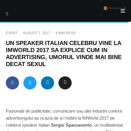
Romanian
▼
EVENT
·
AUGUST 7, 2017
·
4 MIN READ
UN SPEAKER ITALIAN CELEBRU VINE LA
IMWORLD 2017 SA EXPLICE CUM IN
ADVERTISING, UMORUL VINDE MAI BINE
DECAT SEXUL
Pasionații de publicitate, comunicare sau alte industrii conexe
advertisingului au ocazia de a-l întâlni la IMWorld 2017 pe
celebrul speaker Italian
Sergio Spaccavento
, un multitalentat