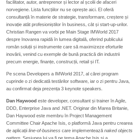
facilitator, autor, antreprenor și lector al școlii de afaceri
norvegiene. Lista funcțiilor nu se oprește aici. El oferă
consultanță în materie de strategie, transformare, creștere și
inovație atât profesioniștilor în business, cât și start-up-urilor.
Christian Rangen va vorbi pe Main Stage IMWorld 2017
despre Inovarea rapidă în lumea digitală, oferind publicului
român soluții și instrumente care să maximizeze eforturile
inovării, venind cu exemple de bună practică din industrii
precum energie, finanțe, construcții, retail și IT.
Pe scena Developers a IMWorld 2017, al cărei program
cuprinde o zi dedicată testărilor software, iar o zi pentru Java,
au confirmat deja prezența 3 keynote speakers.
Dan Haywood
este developer, consultant și trainer în Agile,
DDD, Enterprise Java and .NET. Originar din Marea Britanie,
Dan Haywood este membru în Project Management
Committee Chair Apache Isis, o platformă Java pentru crearea
de aplicații
line-of-business
care implementează
naked objects
pattern
. Sesiunea lui va fi pe tema Apache Isis și a