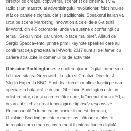
director de creație, copywriter, scenarist de cinema, TV &
radio și un maestru al advertisingului revoluționar, folosindu-se
atât de canalele digitale, cât și tradiționale. Speakerul italian va
urca pe scena Marketing Innovation a celei de-a 6-a ediții
IMWorld, din 4-5 octombrie, unde va susține o conferință cu
tema: „Sexul vinde, dar umorul o face mai bine”. Alături de
Sergio Spaccavento, printre primii keynote speakeri care au
confirmat deja prezența la IMWorld 2017 sunt și trei femei cu
cariere strălucite în domeniul lor de activitate.
Ghislaine Boddington
este conferențiar în Digital Immersion
la Universitatea Greenwich, Londra și Creative Director &
Studio Expert la BBC. Sunt doar trei din multele funcții pe care
specialista britanică le deține. Ghislaine Boddington este un
artist-curator, dar și un cercetător care, la începutul anilor 90, a
dezvoltat și chiar creat tehnologii de tip
body responsive.
Recunoscută în lume ca un pionier în acest domeniu,
Ghislaine Boddington este o mare susținătoare a folosirii
întregului corp uman ca instrument în interacțiunea digitală.