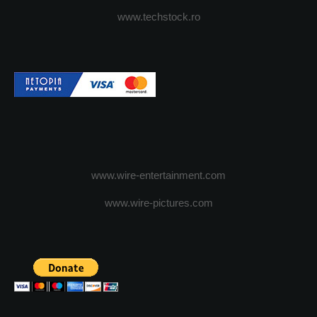
www.techstock.ro
www.wire-entertainment.com
www.wire-pictures.com