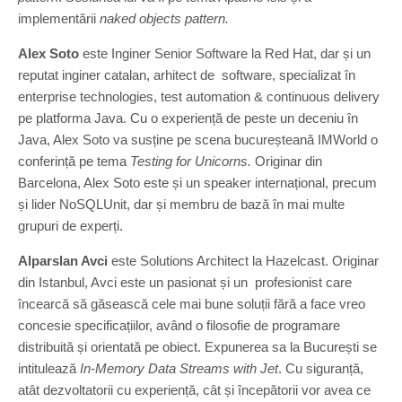
implementării
naked objects pattern.
Alex Soto
este Inginer Senior Software la Red Hat, dar și un
reputat inginer catalan, arhitect de software, specializat în
enterprise technologies, test automation & continuous delivery
pe platforma Java. Cu o experiență de peste un deceniu în
Java, Alex Soto va susține pe scena bucureșteană IMWorld o
conferință pe tema
Testing for Unicorns.
Originar din
Barcelona, Alex Soto este și un speaker internațional, precum
și lider NoSQLUnit, dar și membru de bază în mai multe
grupuri de experți.
Alparslan Avci
este Solutions Architect la Hazelcast. Originar
din Istanbul, Avci este un pasionat și un profesionist care
încearcă să găsească cele mai bune soluții fără a face vreo
concesie specificațiilor, având o filosofie de programare
distribuită și orientată pe obiect. Expunerea sa la București se
intitulează
In-Memory Data Streams with Jet
. Cu siguranță,
atât dezvoltatorii cu experiență, cât și începătorii vor avea ce