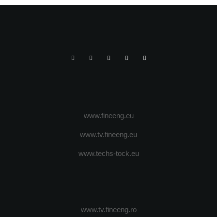
www.fineeng.eu
www.tv.fineeng.eu
www.techs-tock.eu
www.tv.fineeng.ro