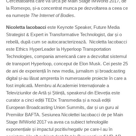
Cercetătoarea care va urca pe Main Stage IMWorld 2017, de
la Romexpo, și-a concentrat munca pe dezvoltarea a ceea ce
ea numește
The Internet of Bodies
.
Nicoletta Iacobacci
este Keynote Speaker, Future Media
Strategist & Expert in Transformative Technologist, dar și o
rebelă, după cum se autocaracterizează. Nicoletta Iacobacci
este Ethics HyperLeader la Hyperloop Transportation
Technologies, compania americană care a dezvoltat sistemul
de transport Hyperloop, conceput de Elon Musk. Cei peste 25
de ani de experiență în new media, jurnalism și broadcasting
digital și-au lăsat amprenta în numeroasele proiecte în care a
fost implicată. Membru al Academiei Internaționale a
Televiziunilor de Artă și Știință, speakerul din Eleveția este
curator a cinci ediții TEDx Transmedia și a nouă ediții
European Broadcasting Union Summits, dar și un guru al
Premiilor BAFTA. Sesiunea Nicolettei Iacobacci de pe Main
Stage IMWorld 2017 va avea ca subiect tehnologiile
exponențiale și impactul pozitiv/negativ pe care-l au în