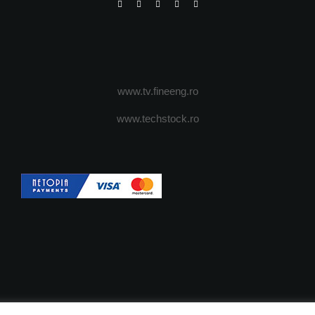
www.tv.fineeng.ro
www.techstock.ro
OI
ADVERTISING
JOBS
DESPRE COOKIES
POLIT