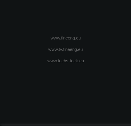
www.fineeng.eu
www.tv.fineeng.eu
www.techs-tock.eu
(c) 2024 - FineEngineeringMagazine. All rights reserved.
DESPRE N