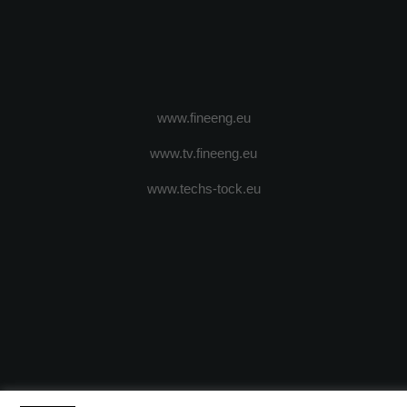
www.fineeng.eu
www.tv.fineeng.eu
www.techs-tock.eu
(c) 2024 - FineEngineeringMagazine. All rights reserved.
DESPRE N