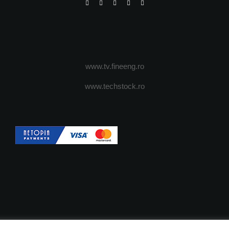
www.tv.fineeng.ro
www.techstock.ro
OI
ADVERTISING
JOBS
DESPRE COOKIES
POLIT