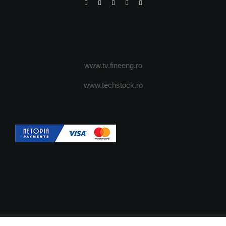
www.tv.fineeng.ro
www.techstock.ro
OI
ADVERTISING
JOBS
DESPRE COOKIES
POLIT