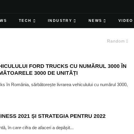
EWS
TECH
INDUSTRY
NEWS
VIDEO
Random
ICULULUI FORD TRUCKS CU NUMĂRUL 3000 ÎN
MĂTOARELE 3000 DE UNITĂȚI
rucks în România, sărbătorește livrarea vehiculului cu numărul 3000,
NESS 2021 ȘI STRATEGIA PENTRU 2022
ă, în care cifra de afaceri a depășit...
K
·
JULY 26, 2021