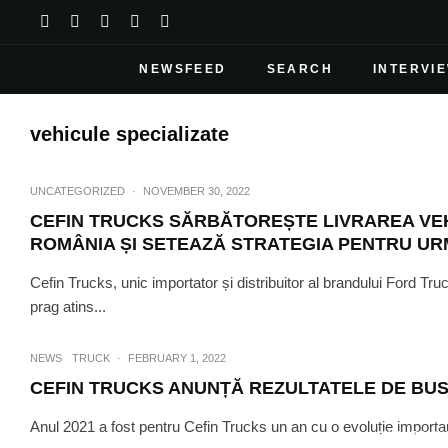
NEWSFEED
SEARCH
INTERVI
vehicule specializate
UNCATEGORIZED
·
NOVEMBER 30, 2022
CEFIN TRUCKS SĂRBĂTOREȘTE LIVRAREA VEH
ROMÂNIA ȘI SETEAZĂ STRATEGIA PENTRU UR
Cefin Trucks, unic importator și distribuitor al brandului Ford T
prag atins...
NEWS
TRUCK
·
FEBRUARY 1, 2022
CEFIN TRUCKS ANUNȚĂ REZULTATELE DE BUSI
Anul 2021 a fost pentru Cefin Trucks un an cu o evoluție important
NEWS
TRUC