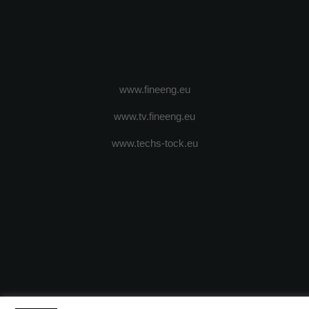
www.fineeng.eu
www.tv.fineeng.eu
www.techs-tock.eu
(c) 2024 - FineEngineeringMagazine. All rights reserved.
DESPRE N