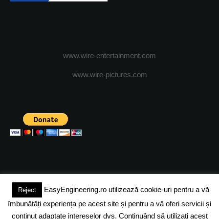
www.wire-entertainment.com
www.wire-pictures.com
EasyEngineering.ro utilizează cookie-uri pentru a vă
Reject
(c) 2024 - FineEngineeringMagazine. All rights reserved.
îmbunătăți experiența pe acest site și pentru a vă oferi servicii și
DESPRE NOI
ADVERTISING
JOBS
DESPRE COOKIES
conținut adaptate intereselor dvs. Continuând să utilizați acest