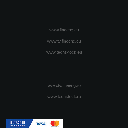
www.fineeng.eu
www.tv.fineeng.eu
www.techs-tock.eu
www.tv.fineeng.ro
www.techstock.ro