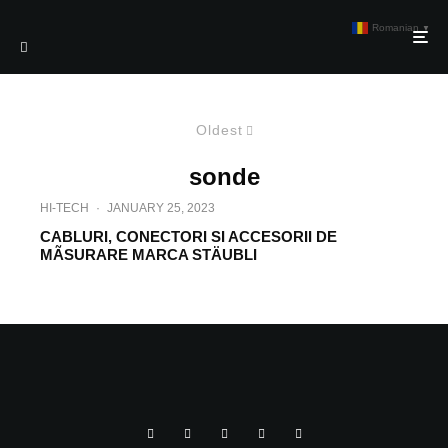
Romanian
▼
Oldest
sonde
HI-TECH
·
JANUARY 25, 2023
CABLURI, CONECTORI SI ACCESORII DE
MÃSURARE MARCA STÄUBLI