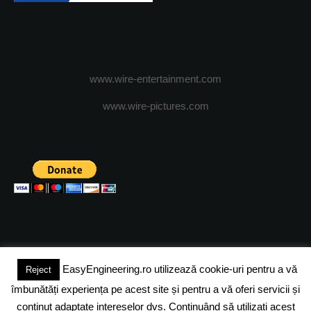
www.wire-entertainment.com
www.wire-pictures.com
EasyEngineering.ro utilizează cookie-uri pentru a vă
Reject
(c) 2024 - FineEngineeringMagazine. All rights reserved.
îmbunătăți experiența pe acest site și pentru a vă oferi servicii și
DESPRE NOI
ADVERTISING
JOBS
DESPRE COOKIES
conținut adaptate intereselor dvs. Continuând să utilizați acest