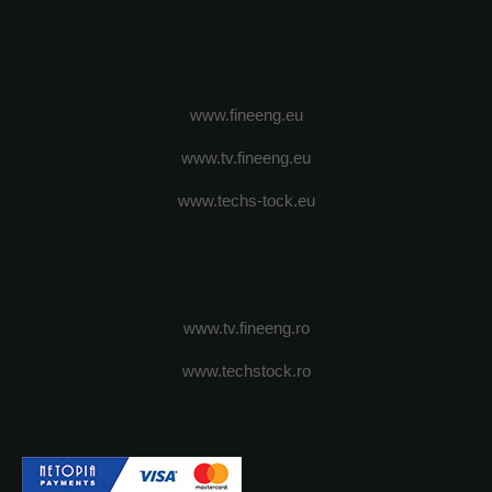
www.fineeng.eu
www.tv.fineeng.eu
www.techs-tock.eu
www.tv.fineeng.ro
www.techstock.ro