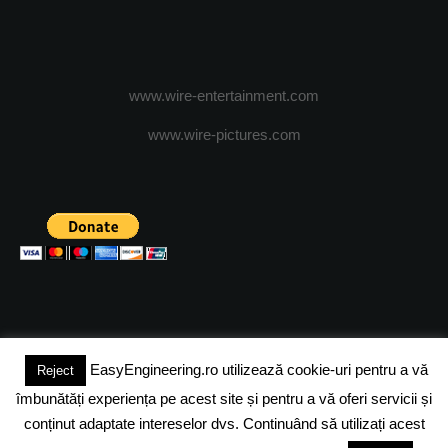
www.wire-entertainment.com
www.wire-pictures.com
EasyEngineering.ro utilizează cookie-uri pentru a vă
Reject
(c) 2024 - FineEngineeringMagazine. All rights reserved.
îmbunătăți experiența pe acest site și pentru a vă oferi servicii și
DESPRE NOI
ADVERTISING
JOBS
DESPRE COOKIES
conținut adaptate intereselor dvs. Continuând să utilizați acest