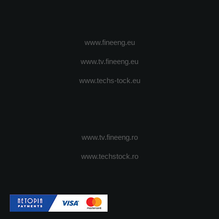
www.fineeng.eu
www.tv.fineeng.eu
www.techs-tock.eu
www.tv.fineeng.ro
www.techstock.ro