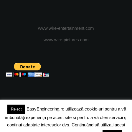
www.wire-entertainment.com
www.wire-pictures.com
EasyEngineering.ro utilizează cookie-uri pentru a vă
Reject
(c) 2024 - FineEngineeringMagazine. All rights reserved.
îmbunătăți experiența pe acest site și pentru a vă oferi servicii și
DESPRE NOI
ADVERTISING
JOBS
DESPRE COOKIES
conținut adaptate intereselor dvs. Continuând să utilizați acest