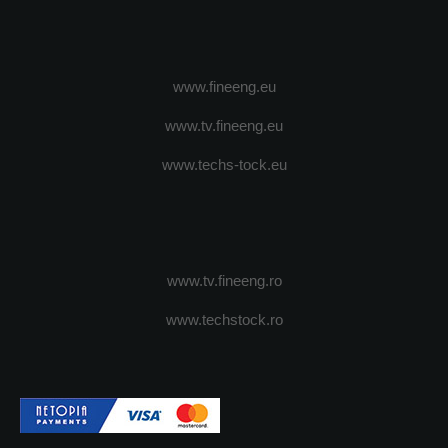
www.fineeng.eu
www.tv.fineeng.eu
www.techs-tock.eu
www.tv.fineeng.ro
www.techstock.ro