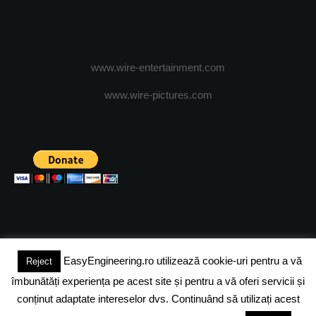
www.wire-entertainment.com
www.wire-pictures.com
EasyEngineering.ro utilizează cookie-uri pentru a vă
Reject
(c) 2024 - FineEngineeringMagazine. All rights reserved.
îmbunătăți experiența pe acest site și pentru a vă oferi servicii și
DESPRE NOI
ADVERTISING
JOBS
DESPRE COOKIES
conținut adaptate intereselor dvs. Continuând să utilizați acest