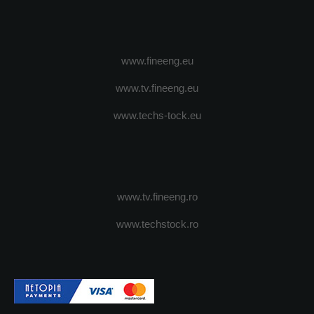
www.fineeng.eu
www.tv.fineeng.eu
www.techs-tock.eu
www.tv.fineeng.ro
www.techstock.ro