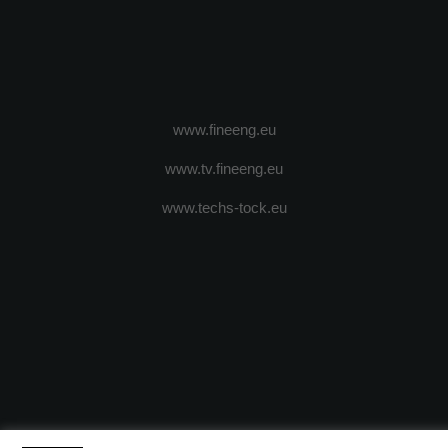
www.fineeng.eu
www.tv.fineeng.eu
www.techs-tock.eu
(c) 2024 - FineEngineeringMagazine. All rights reserved.
DESPRE N