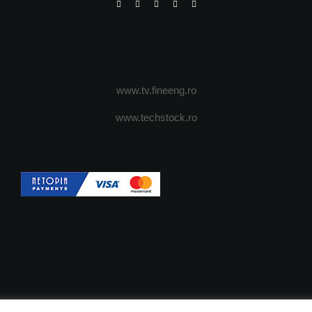
www.tv.fineeng.ro
www.techstock.ro
OI
ADVERTISING
JOBS
DESPRE COOKIES
POLIT