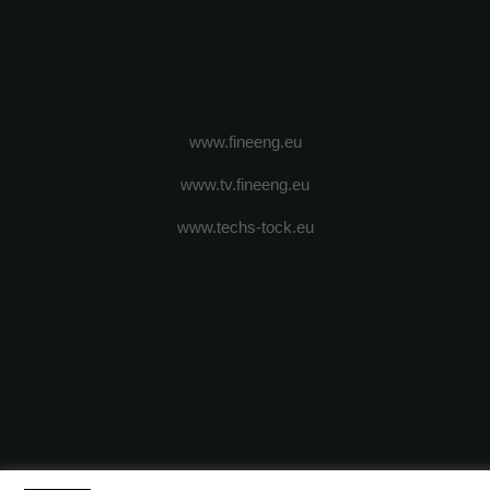
www.fineeng.eu
www.tv.fineeng.eu
www.techs-tock.eu
(c) 2024 - FineEngineeringMagazine. All rights reserved.
DESPRE N