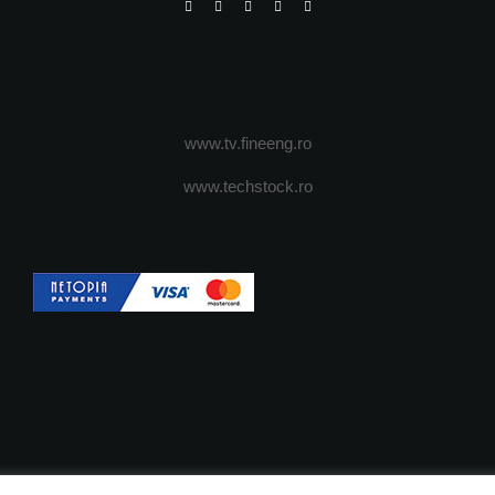
www.tv.fineeng.ro
www.techstock.ro
OI
ADVERTISING
JOBS
DESPRE COOKIES
POLIT