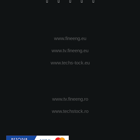
www.fineeng.eu
www.tv.fineeng.eu
www.techs-tock.eu
www.tv.fineeng.ro
www.techstock.ro