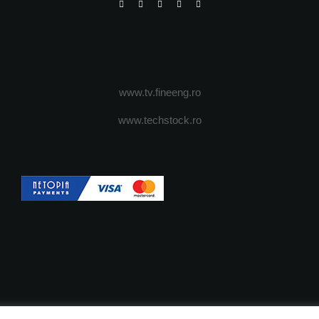
www.tv.fineeng.ro
www.techstock.ro
OI
ADVERTISING
JOBS
DESPRE COOKIES
POLIT