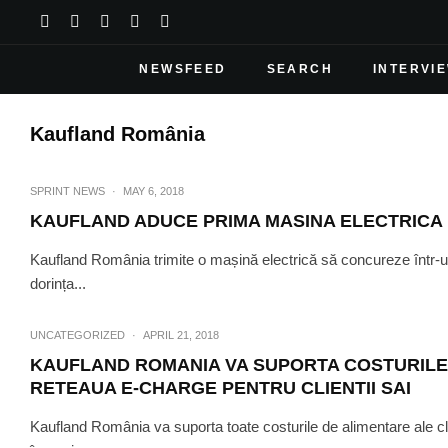
NEWSFEED
SEARCH
INTERVI
Kaufland România
SPRINT NEWS
·
MAY 6, 2018
KAUFLAND ADUCE PRIMA MASINA ELECTRICA 
Kaufland România trimite o mașină electrică să concureze într-un 
dorința...
UNCATEGORIZED
·
APRIL 21, 2018
KAUFLAND ROMANIA VA SUPORTA COSTURILE 
RETEAUA E-CHARGE PENTRU CLIENTII SAI
Kaufland România va suporta toate costurile de alimentare ale clie