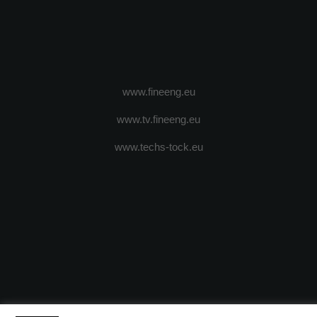
www.fineeng.eu
www.tv.fineeng.eu
www.techs-tock.eu
(c) 2024 - FineEngineeringMagazine. All rights reserved.
DESPRE N