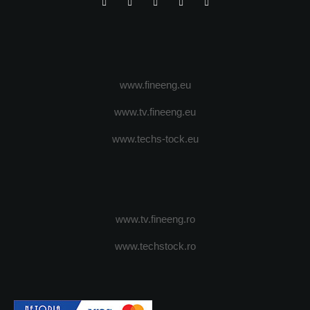
www.fineeng.eu
www.tv.fineeng.eu
www.techs-tock.eu
www.tv.fineeng.ro
www.techstock.ro