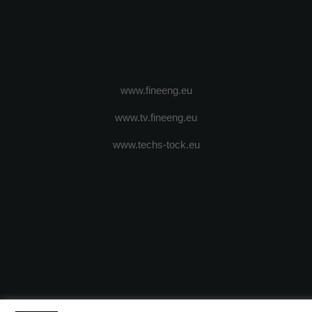
www.fineeng.eu
www.tv.fineeng.eu
www.techs-tock.eu
(c) 2024 - FineEngineeringMagazine. All rights reserved.
DESPRE N