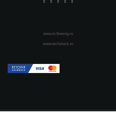
www.tv.fineeng.ro
www.techstock.ro
OI
ADVERTISING
JOBS
DESPRE COOKIES
POLIT