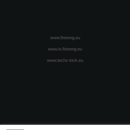
www.fineeng.eu
www.tv.fineeng.eu
www.techs-tock.eu
(c) 2024 - FineEngineeringMagazine. All rights reserved.
DESPRE N