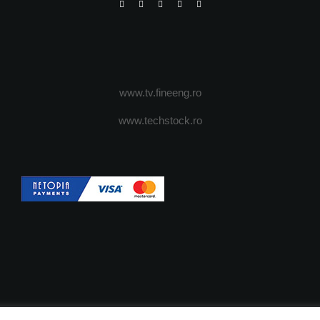
www.tv.fineeng.ro
www.techstock.ro
OI
ADVERTISING
JOBS
DESPRE COOKIES
POLIT