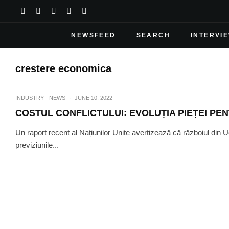
NEWSFEED
SEARCH
INTERVI
crestere economica
INDUSTRY
NEWS
·
JUNE 10, 2022
COSTUL CONFLICTULUI: EVOLUȚIA PIEȚEI PE
Un raport recent al Națiunilor Unite avertizează că războiul din
previziunile...