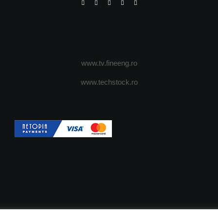
www.tv.fineeng.ro
www.techstock.ro
OI
ADVERTISING
JOBS
DESPRE COOKIES
POLIT