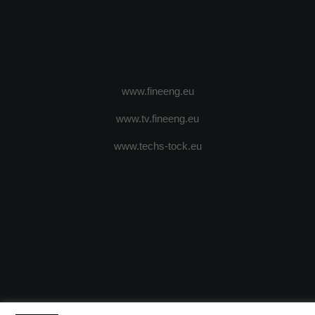
www.fineeng.eu
www.tv.fineeng.eu
www.techs-tock.eu
(c) 2024 - FineEngineeringMagazine. All rights reserved.
DESPRE N