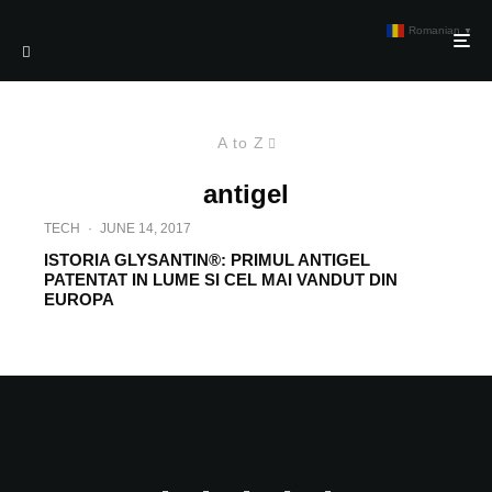
Romanian
▼
A to Z
antigel
TECH
·
JUNE 14, 2017
ISTORIA GLYSANTIN®: PRIMUL ANTIGEL
PATENTAT IN LUME SI CEL MAI VANDUT DIN
EUROPA