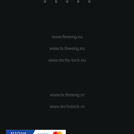
www.fineeng.eu
www.tv.fineeng.eu
www.techs-tock.eu
www.tv.fineeng.ro
www.techstock.ro