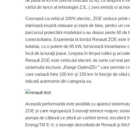
de până la 43 kW (bornă trifazată 32 A), ce asigură o î
vârful de lance al tehnologiei Z.E. ( zero emisii) si al ino
Conceput ca vehicul 100% electric, ZOE seduce printr-un
interioară inspiră relaxare și stare de bine, pentru un co
parcursul proiectării modelului s-au depus peste 60 de br
conectivitatea. Experiența la bordul Renault ZOE este ine
bobinat, cu o putere de 65 kW, furnizează instantaneu c
încă de la turaţii joase. Liniştea în timpul rulării şi accel
Renault ZOE este vehiculul electric de serie cel mai pe
sistemului exclusiv „Range OptimiZEr ” care permite cr
care variază între 100 km şi 150 km în funcţie de stilu
ridicată autonomie din categoria sa.
Această performanță este posibilă cu ajutorul sistemul
ZOE și care regrupează 3 inovaţii tehnice majore: sistem
pompa de căldură ce oferă un confort termic excelent în 
EnergyTM E-V, o inovaţie dezvoltată de Renault şi Michel