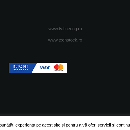
www.tv.fineeng.ro
www.techstock.ro
OI
ADVERTISING
JOBS
DESPRE COOKIES
POLIT
ătăți experiența pe acest site și pentru a vă oferi servicii și conținut