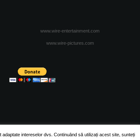
www.wire-entertainment.com
www.wire-pictures.com
ICA DE CONFIDENTIALITATE
TERMENI SI CONDITII
 adaptate intereselor dvs. Continuând să utilizați acest site, sunteți