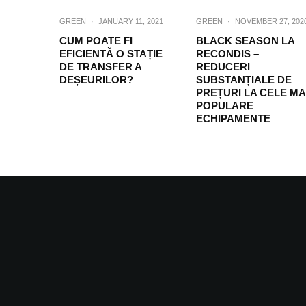
GREEN
·
JANUARY 11, 2021
GREEN
·
NOVEMBER 27, 202
CUM POATE FI
BLACK SEASON LA
EFICIENTĂ O STAȚIE
RECONDIS –
DE TRANSFER A
REDUCERI
DEȘEURILOR?
SUBSTANȚIALE DE
PREȚURI LA CELE MA
POPULARE
ECHIPAMENTE