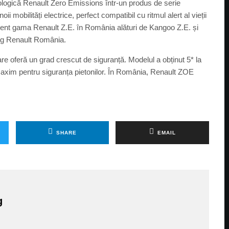
logică Renault Zero Emissions într-un produs de serie
i mobilități electrice, perfect compatibil cu ritmul alert al vieții
rent gama Renault Z.E. în România alături de Kangoo Z.E. și
ing Renault România.
re oferă un grad crescut de siguranță. Modelul a obținut 5* la
maxim pentru siguranța pietonilor. În România, Renault ZOE
SHARE
EMAIL
g