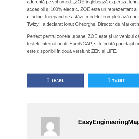
aderentă pe sol umed. „ZOE înglobează expertiza tehno
accesibil și 100% electric. ZOE este un reprezentant al noi
citadine. Începând de astăzi, modelul completează coe
Twizy”, a declarat Ionut Gheorghe, Director de Market
Perfect pentru zonele urbane, ZOE este și un vehicul ca
testele internaționale EuroNCAP, și totodată punctajul 
este disponibil în două versiuni: ZEN și LIFE.
SHARE
TWEET
EasyEngineeringMa