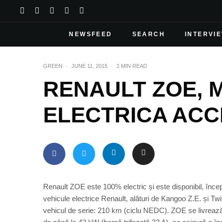
NEWSFEED
SEARCH
INTERVI
GREEN
·
JUNE 11, 2015
·
2 MIN READ
RENAULT ZOE, M
ELECTRICA ACC
Renault ZOE este 100% electric și este disponibil, în
vehicule electrice Renault, alături de Kangoo Z.E. și T
vehicul de serie: 210 km (ciclu NEDC). ZOE se livreaz