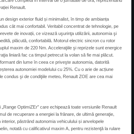
ncărcare completă în interval de o jumătate de oră, reprezentând
vației Renault.
 design exterior fluid și minimalist, în timp de ambianța
ndus cât mai confortabil. Veritabil concentrat de tehnologie, pe
evete de inovații, ce vizează uşurinţa utilizării, autonomia şi
dită, plăcută, confortabilă. Motorul electric sincron cu rotor
uplul maxim de 220 Nm. Acceleraţiile şi reprizele sunt energice
eraţia liniară fac ca timpul petrecut la volan să fie mai plăcut.
rformant din lume în ceea ce priveşte autonomia, datorită
eșterea autonomiei modelului cu 25%. Cu o arie de acțiune
l de condus şi de condiţiile meteo, Renault ZOE are cea mai
ui „Range OptimiZEr” care echipează toate versiunile Renault
ul de recuperare a energiei la frânare, de ultimă generaţie,
interior, păstrând autonomia vehiculului și anvelopele
in, notată cu calificativul maxim A, pentru rezistenţă la rulare