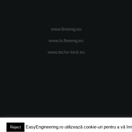
www.fineeng.eu
www.tv.fineeng.eu
www.techs-tock.eu
(c) 2024 - FineEngineeringMagazine. All rights reserved.
DESPRE N
EasyEngineering.ro utilizează cookie-uri pentru a vă îmbun
Reject