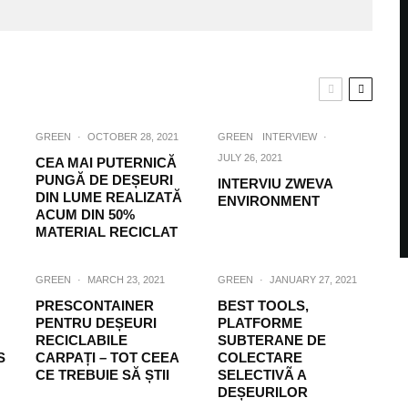
GREEN
·
OCTOBER 28, 2021
GREEN
INTERVIEW
·
JULY 26, 2021
CEA MAI PUTERNICĂ
PUNGĂ DE DEȘEURI
INTERVIU ZWEVA
DIN LUME REALIZATĂ
ENVIRONMENT
ACUM DIN 50%
MATERIAL RECICLAT
GREEN
·
MARCH 23, 2021
GREEN
·
JANUARY 27, 2021
PRESCONTAINER
BEST TOOLS,
PENTRU DEȘEURI
PLATFORME
RECICLABILE
SUBTERANE DE
S
CARPAȚI – TOT CEEA
COLECTARE
CE TREBUIE SĂ ȘTII
SELECTIVÃ A
DEȘEURILOR