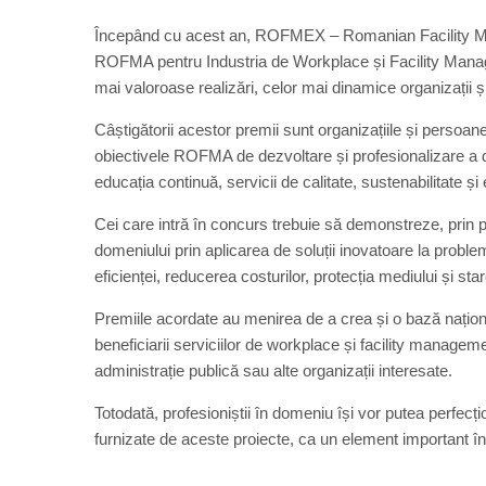
Începând cu acest an, ROFMEX – Romanian Facility M
ROFMA pentru Industria de Workplace și Facility Manag
mai valoroase realizări, celor mai dinamice organizații ș
Câștigătorii acestor premii sunt organizațiile și persoa
obiectivele ROFMA de dezvoltare și profesionalizare a 
educația continuă, servicii de calitate, sustenabilitate și 
Cei care intră în concurs trebuie să demonstreze, prin 
domeniului prin aplicarea de soluții inovatoare la pro
eficienței, reducerea costurilor, protecția mediului și star
Premiile acordate au menirea de a crea și o bază națion
beneficiarii serviciilor de workplace și facility management
administrație publică sau alte organizații interesate.
Totodată, profesioniștii în domeniu își vor putea perfecți
furnizate de aceste proiecte, ca un element important