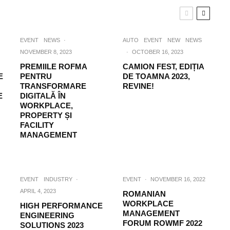
EVENT
NEWS
·
AUTO
EVENT
NEW
NEWS
NOVEMBER 8, 2023
·
OCTOBER 16, 2023
PREMIILE ROFMA
CAMION FEST, EDIȚIA
E
PENTRU
DE TOAMNA 2023,
TRANSFORMARE
REVINE!
E
DIGITALĂ ÎN
WORKPLACE,
PROPERTY ȘI
FACILITY
MANAGEMENT
EVENT
INDUSTRY
·
EVENT
·
NOVEMBER 16, 2022
APRIL 4, 2023
ROMANIAN
WORKPLACE
HIGH PERFORMANCE
MANAGEMENT
ENGINEERING
FORUM ROWMF 2022
SOLUTIONS 2023