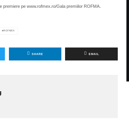
tea de premiere pe www.rofmex.ro/Gala premiilor ROFMA.
ROFMEX
SHARE
EMAIL
g