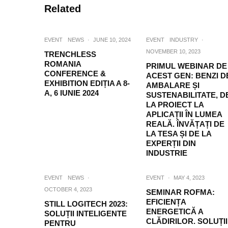
Related
EVENT
NEWS
·
JUNE 10, 2024
EVENT
INDUSTRY
·
NOVEMBER 10, 2023
TRENCHLESS
ROMANIA
PRIMUL WEBINAR DE
CONFERENCE &
ACEST GEN: BENZI D
EXHIBITION EDIȚIA A 8-
AMBALARE ȘI
A, 6 IUNIE 2024
SUSTENABILITATE, D
LA PROIECT LA
APLICAȚII ÎN LUMEA
REALĂ. ÎNVĂȚAȚI DE
LA TESA ȘI DE LA
EXPERȚII DIN
INDUSTRIE
EVENT
NEWS
·
EVENT
·
MAY 4, 2023
OCTOBER 4, 2023
SEMINAR ROFMA:
EFICIENȚA
STILL LOGITECH 2023:
ENERGETICĂ A
SOLUȚII INTELIGENTE
CLĂDIRILOR. SOLUȚII
PENTRU