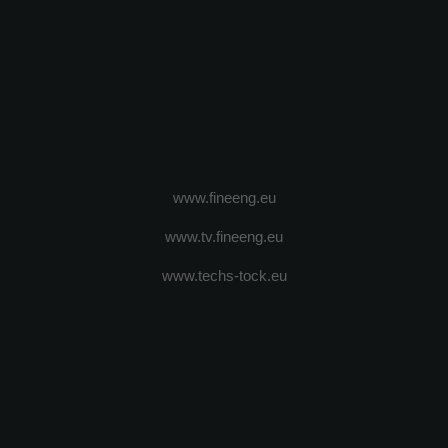
www.fineeng.eu
www.tv.fineeng.eu
www.techs-tock.eu