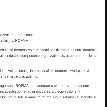
dezvoltare profesională
ctorului și a ROFMA
 trebuie să demonstreze impactul pozitiv major pe care domeniul
alte industrii, componente organizaționale, asupra oamenilor și
ți la nivel național și internațional din domeniul workplace &
s, cât și celui academic.
 management, ROFMA, prin acordarea și promovarea acestor
area acestui domeniu, în educarea profesioniștilor și în
 locuim cu toții și muncim tot mai sigur, sănătos, sustenabil și