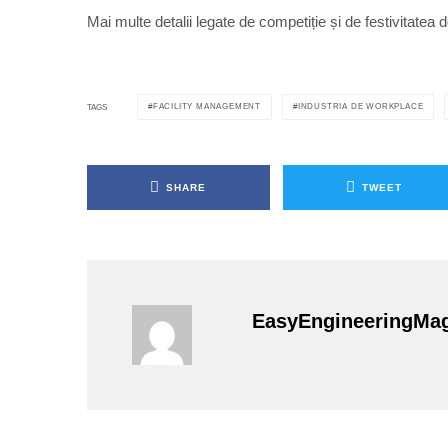
Mai multe detalii legate de competiție și de festivita
FACILITY MANAGEMENT
INDUSTRIA DE WORKPLACE
TAGS
SHARE
TWEET
EasyEngineeringMa