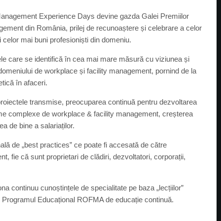
anagement Experience Days devine gazda Galei Premiilor
ement din România, prilej de recunoaștere și celebrare a celor
i celor mai buni profesioniști din domeniu.
nele care se identifică în cea mai mare măsură cu viziunea și
domeniului de workplace și facility management, pornind de la
etică în afaceri.
proiectele transmise, preocuparea continuă pentru dezvoltarea
bleme complexe de workplace & facility management, creșterea
ea de bine a salariaților.
ală de „best practices” ce poate fi accesată de către
, fie că sunt proprietari de clădiri, dezvoltatori, corporații,
ona continuu cunoștințele de specialitate pe baza „lecțiilor”
 în Programul Educațional ROFMA de educație continuă.