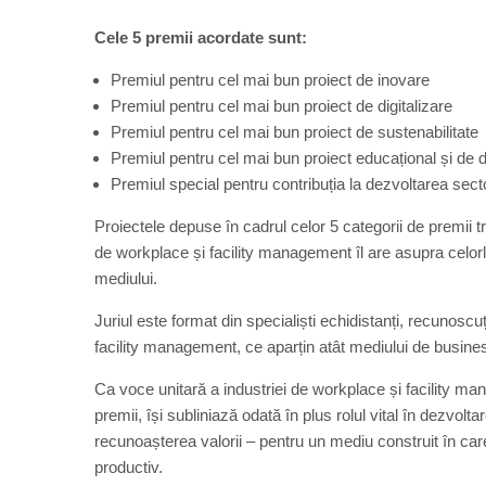
Cele 5 premii acordate sunt:
Premiul pentru cel mai bun proiect de inovare
Premiul pentru cel mai bun proiect de digitalizare
Premiul pentru cel mai bun proiect de sustenabilitate
Premiul pentru cel mai bun proiect educațional și de 
Premiul special pentru contribuția la dezvoltarea se
Proiectele depuse în cadrul celor 5 categorii de premii
de workplace și facility management îl are asupra celorl
mediului.
Juriul este format din specialiști echidistanți, recunoscu
facility management, ce aparțin atât mediului de busines
Ca voce unitară a industriei de workplace și facility
premii, își subliniază odată în plus rolul vital în dezvolt
recunoașterea valorii – pentru un mediu construit în care
productiv.