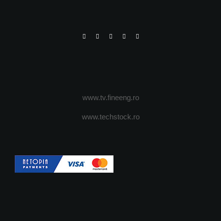
www.tv.fineeng.ro
www.techstock.ro