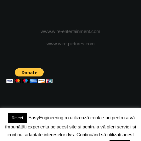
www.wire-entertainment.com
www.wire-pictures.com
EasyEngineering.ro utilizează cookie-uri pentru a vă
Reject
(c) 2024 - FineEngineeringMagazine. All rights reserved.
îmbunătăți experiența pe acest site și pentru a vă oferi servicii și
DESPRE NOI
ADVERTISING
JOBS
DESPRE COOKIES
conținut adaptate intereselor dvs. Continuând să utilizați acest