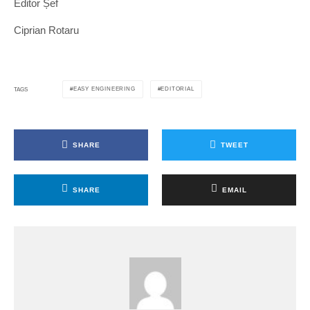
Editor Șef
Ciprian Rotaru
EASY ENGINEERING
EDITORIAL
TAGS
SHARE
TWEET
SHARE
EMAIL