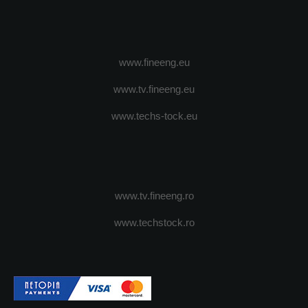
www.fineeng.eu
www.tv.fineeng.eu
www.techs-tock.eu
www.tv.fineeng.ro
www.techstock.ro