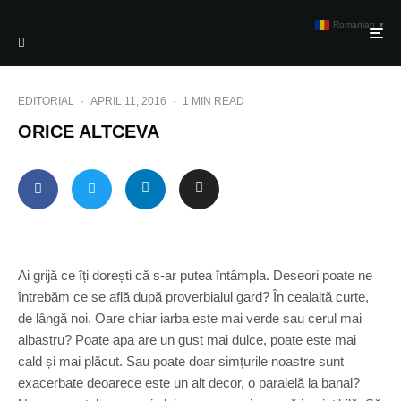
Romanian
▼
EDITORIAL
·
APRIL 11, 2016
·
1 MIN READ
ORICE ALTCEVA
Ai grijă ce îți dorești că s-ar putea întâmpla. Deseori poate ne
întrebăm ce se află după proverbialul gard? În cealaltă curte,
de lângă noi. Oare chiar iarba este mai verde sau cerul mai
albastru? Poate apa are un gust mai dulce, poate este mai
cald și mai plăcut. Sau poate doar simțurile noastre sunt
exacerbate deoarece este un alt decor, o paralelă la banal?