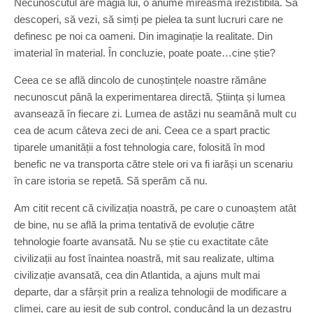
Necunoscutul are magia lui, o anume mireasmă irezistibilă. Să
descoperi, să vezi, să simți pe pielea ta sunt lucruri care ne
definesc pe noi ca oameni. Din imaginație la realitate. Din
imaterial în material. În concluzie, poate poate…cine știe?
Ceea ce se află dincolo de cunoștințele noastre rămâne
necunoscut până la experimentarea directă. Știința și lumea
avansează în fiecare zi. Lumea de astăzi nu seamănă mult cu
cea de acum câteva zeci de ani. Ceea ce a spart practic
tiparele umanității a fost tehnologia care, folosită în mod
benefic ne va transporta către stele ori va fi iarăși un scenariu
în care istoria se repetă. Să sperăm că nu.
Am citit recent că civilizația noastră, pe care o cunoaștem atât
de bine, nu se află la prima tentativă de evoluție către
tehnologie foarte avansată. Nu se știe cu exactitate câte
civilizații au fost înaintea noastră, mit sau realizate, ultima
civilizație avansată, cea din Atlantida, a ajuns mult mai
departe, dar a sfârșit prin a realiza tehnologii de modificare a
climei, care au ieșit de sub control, conducând la un dezastru