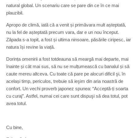
natural global. Un scenariu care se pare din ce în ce mai
plauzibil.
Apropo de climă, iată că a venit și primăvara mult așteptată,
nu la fel de așteptată precum vara, dar e un nou început.
Zăpada s-a topit, a fost și ultima ninsoare, păsările ciripesc, iar
natura își revine la viață.
Dorința omenirii a fost totdeauna să meargă mai departe, mai
înainte și cât mai sus, să nu se mulțumească cu banalul și să
caute mereu altceva. Cu toate că pare pe alocuri dificil şi, în
același timp, periculos, trebuie să ieşim din aria noastră de
confort. Un vechi proverb japonez spunea: “Acceptă-ți soarta
cu curaj”. Astfel, numai cei care sunt dispuşi să dea totul, pot
avea totul.
Cu bine,