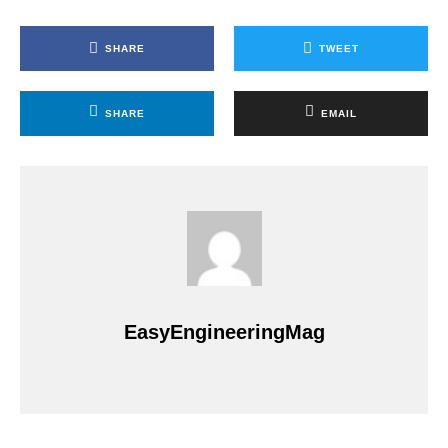
SHARE
TWEET
SHARE
EMAIL
EasyEngineeringMag