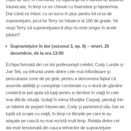
întunecate, în timp ce se chinuie cu foametea şi hipotermia.
Dar când se întorc cu un lucru în plus pentru kit-ul lui de
supravieţuire, jocul lui Terry se întoarce la 180 de grade. Va
reuşi Terry să supravieţuiască deşi nu este singur în acele
păduri?
Supravieţuire în doi (sezonul 3, ep. 8) – vineri, 25
decembrie, de la ora 13:00
Echipa formată din cei doi profesionişti celebri, Cody Lundin și
Joe Teti, va înfrunta unele dintre cele mai înfiorătoare şi
periculoase zone de pe glob, pentru a demonstra faptul că
anumite abilităţi şi cunoştinţe combinate cu o doză de gândire
creativă te pot ajuta să lupţi pentru a rămâne în viaţă în cele
mai dificile situaţii. Izolaţi în inima Munţilor Carpaţi, pierduţi într-
un labirint de peşteri întunecate, Cody şi partenerul său Joe se
luptă să scape cu viaţă, în timp ce lămpile pe care le au
ataşate pe cască nu mai rezistă mult timp. Relația dintre cei
doi este tensionată din cauza tehnicilor de supravieţuire