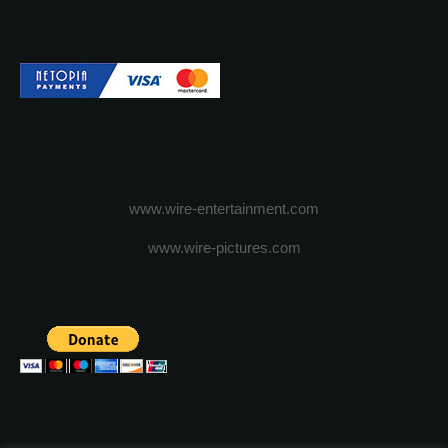
www.wire-entertainment.com
www.wire-pictures.com