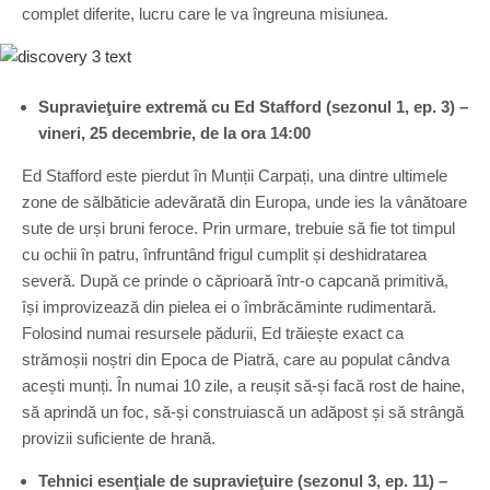
complet diferite, lucru care le va îngreuna misiunea.
Supravieţuire extremă cu Ed Stafford (sezonul 1, ep. 3) –
vineri, 25 decembrie, de la ora 14:00
Ed Stafford este pierdut în Munții Carpați, una dintre ultimele
zone de sălbăticie adevărată din Europa, unde ies la vânătoare
sute de urși bruni feroce. Prin urmare, trebuie să fie tot timpul
cu ochii în patru, înfruntând frigul cumplit și deshidratarea
severă. După ce prinde o căprioară într-o capcană primitivă,
își improvizează din pielea ei o îmbrăcăminte rudimentară.
Folosind numai resursele pădurii, Ed trăiește exact ca
strămoșii noștri din Epoca de Piatră, care au populat cândva
acești munți. În numai 10 zile, a reușit să-și facă rost de haine,
să aprindă un foc, să-și construiască un adăpost și să strângă
provizii suficiente de hrană.
Tehnici esenţiale de supravieţuire (sezonul 3, ep. 11) –