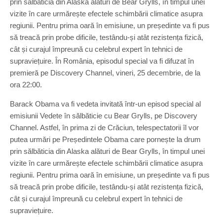
prin sălbăticia din Alaska alături de Bear Grylls, în timpul unei
vizite în care urmărește efectele schimbării climatice asupra
regiunii. Pentru prima oară în emisiune, un președinte va fi pus
să treacă prin probe dificile, testându-și atât rezistența fizică,
cât și curajul împreună cu celebrul expert în tehnici de
supraviețuire. În România, episodul special va fi difuzat în
premieră pe Discovery Channel, vineri, 25 decembrie, de la
ora 22:00.
Barack Obama va fi vedeta invitată într-un episod special al
emisiunii Vedete în sălbăticie cu Bear Grylls, pe Discovery
Channel. Astfel, în prima zi de Crăciun, telespectatorii îl vor
putea urmări pe Președintele Obama care pornește la drum
prin sălbăticia din Alaska alături de Bear Grylls, în timpul unei
vizite în care urmărește efectele schimbării climatice asupra
regiunii. Pentru prima oară în emisiune, un președinte va fi pus
să treacă prin probe dificile, testându-și atât rezistența fizică,
cât și curajul împreună cu celebrul expert în tehnici de
supraviețuire.