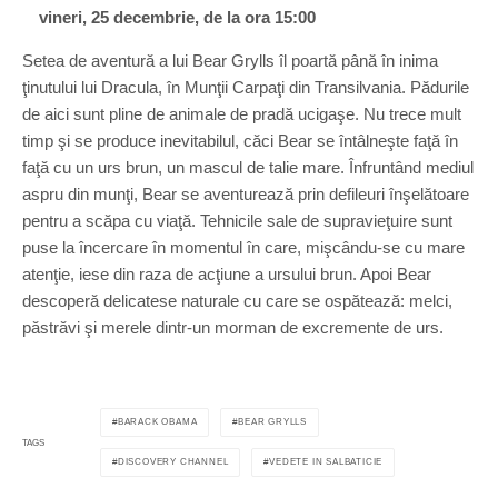
vineri, 25 decembrie, de la ora 15:00
Setea de aventură a lui Bear Grylls îl poartă până în inima
ţinutului lui Dracula, în Munţii Carpaţi din Transilvania. Pădurile
de aici sunt pline de animale de pradă ucigaşe. Nu trece mult
timp şi se produce inevitabilul, căci Bear se întâlneşte faţă în
faţă cu un urs brun, un mascul de talie mare. Înfruntând mediul
aspru din munţi, Bear se aventurează prin defileuri înşelătoare
pentru a scăpa cu viaţă. Tehnicile sale de supravieţuire sunt
puse la încercare în momentul în care, mişcându-se cu mare
atenţie, iese din raza de acţiune a ursului brun. Apoi Bear
descoperă delicatese naturale cu care se ospătează: melci,
păstrăvi şi merele dintr-un morman de excremente de urs.
BARACK OBAMA
BEAR GRYLLS
TAGS
DISCOVERY CHANNEL
VEDETE IN SALBATICIE