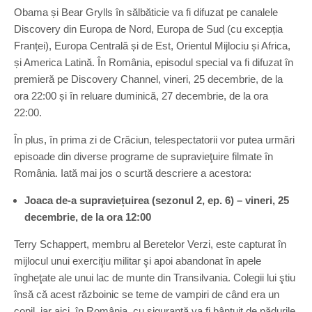
Obama și Bear Grylls în sălbăticie va fi difuzat pe canalele
Discovery din Europa de Nord, Europa de Sud (cu excepția
Franței), Europa Centrală și de Est, Orientul Mijlociu și Africa,
și America Latină. În România, episodul special va fi difuzat în
premieră pe Discovery Channel, vineri, 25 decembrie, de la
ora 22:00 și în reluare duminică, 27 decembrie, de la ora
22:00.
În plus, în prima zi de Crăciun, telespectatorii vor putea urmări
episoade din diverse programe de supravieţuire filmate în
România. Iată mai jos o scurtă descriere a acestora:
Joaca de-a supraviețuirea (sezonul 2, ep. 6) – vineri, 25
decembrie, de la ora 12:00
Terry Schappert, membru al Beretelor Verzi, este capturat în
mijlocul unui exerciţiu militar şi apoi abandonat în apele
îngheţate ale unui lac de munte din Transilvania. Colegii lui ştiu
însă că acest războinic se teme de vampiri de când era un
copil, iar aici, în România, cu siguranţă va fi bântuit de pădurile