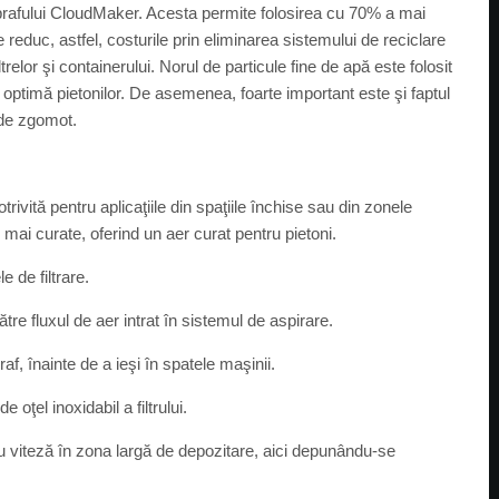
al prafului CloudMaker. Acesta permite folosirea cu 70% a mai
 reduc, astfel, costurile prin eliminarea sistemului de reciclare
trelor şi containerului. Norul de particule fine de apă este folosit
ă optimă pietonilor. De asemenea, foarte important este şi faptul
 de zgomot.
ivită pentru aplicaţiile din spaţiile închise sau din zonele
ai curate, oferind un aer curat pentru pietoni.
e de filtrare.
tre fluxul de aer intrat în sistemul de aspirare.
raf, înainte de a ieşi în spatele maşinii.
oţel inoxidabil a filtrului.
e cu viteză în zona largă de depozitare, aici depunându-se