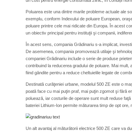
un cost pentru energie consumată zilnic, în condiții norm
Poluarea este una dintre marile probleme actuale ale soc
exemplu, conform Indexului de poluare European, oraşel
poluare printre cele mai ridicate din Europa. În acest c
un obiectiv principal pentru instituţii şi companii, indifer
În acest sens, compania Grădinariu s-a implicat, investin
De asemenea, compania promovează utilaje şi tehnologii 
companiei Grădinariu include o serie de produse prietene 
contribuind la reducerea gradului de poluare. Mai mult, a
fiind gândite pentru a reduce cheltuielile legate de com
Destinată curăţeniei urbane, modelul 500 ZE este o maș
poată face cu mai puţin praf, mai puţin zgomot şi fără e
poluează, iar costurile de operare sunt mult reduse faţă 
bateriei Lithium-Ion permite măturarea timp de opt ore, 
Un alt avantaj al măturătorii electrice 500 ZE care va du