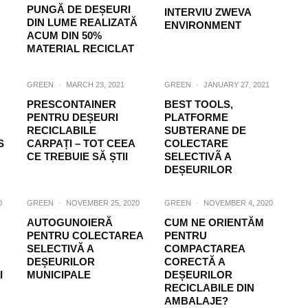
PUNGĂ DE DEȘEURI
INTERVIU ZWEVA
DIN LUME REALIZATĂ
ENVIRONMENT
ACUM DIN 50%
MATERIAL RECICLAT
GREEN
·
MARCH 23, 2021
GREEN
·
JANUARY 27, 2021
PRESCONTAINER
BEST TOOLS,
PENTRU DEȘEURI
PLATFORME
RECICLABILE
SUBTERANE DE
S
CARPAȚI – TOT CEEA
COLECTARE
CE TREBUIE SĂ ȘTII
SELECTIVÃ A
DEȘEURILOR
0
GREEN
·
NOVEMBER 25, 2020
GREEN
·
NOVEMBER 4, 2020
AUTOGUNOIERĂ
CUM NE ORIENTĂM
PENTRU COLECTAREA
PENTRU
SELECTIVĂ A
COMPACTAREA
DEȘEURILOR
CORECTĂ A
I
MUNICIPALE
DEȘEURILOR
RECICLABILE DIN
AMBALAJE?