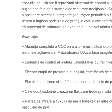
costurile de utilizare îl reprezintă sistemul de control 
puţină apă faţă de sistemele de măturare tradiţionale. Se
a apei care necesită întreţinere şi curăţare periodică a fil
pentru a îngloba pariculele de praf şi a oferi o atmosfer
că procesul de măturare se execută cu un nivel minim
Avantaje:
– Absenţa completă a CO2 ori a altor emisii, făcând-o potr
pietonale aglomerate. Măturătoarea 500ZE face oraşele m
– Sistemul de control al prafului CloudMaker cu trei nivel
– Fiecare etapă de presare a gunoiului, este făcută de că
– Fluxul de aer trece şi lasă în container particulele de p
– Cele două cicloane crează un flux care trece prin sita de 
– Partea de intrare a fluxului de aer îl forţează să intr
paticulele de praf.