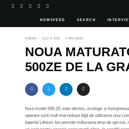
NEWSFEED
SEARCH
INTERVI
GREEN
·
JULY 9, 2015
·
2 MIN READ
NOUA MATURAT
500ZE DE LA GR
Noul model 500 ZE este electric, ecologic și funcţionează
operare sunt mult mai reduse faţă de utilizarea unui co
bateriei Lithium-Ion permite măturarea timp de opt ore,