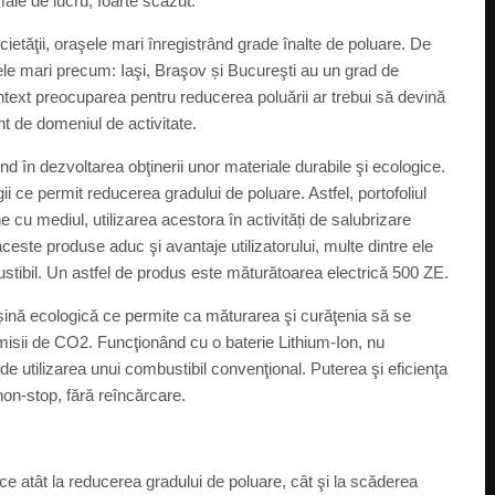
ale de lucru, foarte scăzut.
ietăţii, oraşele mari înregistrând grade înalte de poluare. De
e mari precum: Iaşi, Braşov și Bucureşti au un grad de
ontext preocuparea pentru reducerea poluării ar trebui să devină
ent de domeniul de activitate.
d în dezvoltarea obţinerii unor materiale durabile şi ecologice.
ce permit reducerea gradului de poluare. Astfel, portofoliul
cu mediul, utilizarea acestora în activități de salubrizare
ceste produse aduc şi avantaje utilizatorului, multe dintre ele
bustibil. Un astfel de produs este măturătoarea electrică 500 ZE.
ină ecologică ce permite ca măturarea şi curăţenia să se
misii de CO2. Funcţionând cu o baterie Lithium-Ion, nu
de utilizarea unui combustibil convenţional. Puterea şi eficienţa
non-stop, fără reîncărcare.
ce atât la reducerea gradului de poluare, cât şi la scăderea