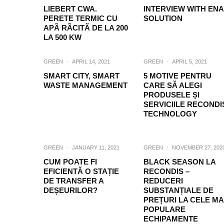
LIEBERT CWA.
INTERVIEW WITH ENA
PERETE TERMIC CU
SOLUTION
APÃ RÃCITÃ DE LA 200
LA 500 KW
GREEN
·
APRIL 14, 2021
GREEN
·
APRIL 5, 2021
SMART CITY, SMART
5 MOTIVE PENTRU
WASTE MANAGEMENT
CARE SĂ ALEGI
PRODUSELE ȘI
SERVICIILE RECONDI
TECHNOLOGY
GREEN
·
JANUARY 11, 2021
GREEN
·
NOVEMBER 27, 202
CUM POATE FI
BLACK SEASON LA
EFICIENTĂ O STAȚIE
RECONDIS –
DE TRANSFER A
REDUCERI
DEȘEURILOR?
SUBSTANȚIALE DE
PREȚURI LA CELE MA
POPULARE
ECHIPAMENTE