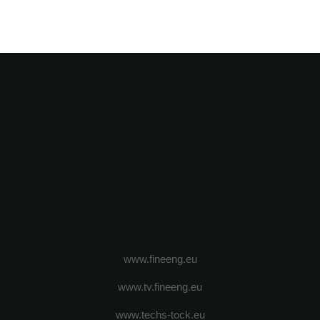
www.fineeng.eu
www.tv.fineeng.eu
www.techs-tock.eu