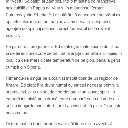
în ”Vestul Sălbatic” al Zambiei, într-o mlaștină de mangrove
nelocuibilă din Papua de Vest și în misteriosul ”crater”
Patomskiy din Siberia, Ed e hotărât să descopere adevărul din
spatele tuturor acestor imagini, aflând ceea ce geografii și
agențiile de spionaj definesc drept ”adevărul de la nivelul
solului”.
Pe parcursul programului, Ed întâlnește toate tipurile de climă
și de teren cunoscute de om, de la arșița cumplită a Etiopiei, în
locul cu cele mai ridicate temperaturi de pe glob, până la gerul
cumplit din Siberia.
Filmându-se singur pe alocuri și însoțit doar de un regizor de
filmare, Ed pleacă la drum numai cu strictul necesar pentru a
supraviețui, plus un set de coordonate și un ‘quadcopter’, o
cameră instalată pe o dronă, care compară ceea ce vede el la
sol cu imaginile prin satelit care l-au inspirat să plece în aceste
noi aventuri.
Determinat să transforme fiecare călătorie într-o aventură