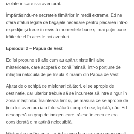
izolate în care s-a aventurat.
Împărtășindu-ne secretele filmărilor în medii extreme, Ed ne
oferă sfaturi legate de bagajele necesare pentru plecarea într-o
expediție și trece în revistă momentele bune și mai puțin bune
trăite de el în aceste noi aventuri.
Episodul 2 – Papua de Vest
Ed își propune să afle cum au apărut niște linii albe,
misterioase, care acoperă o zonă întinsă, într-o porțiune de
mlaștini nelocuită de pe Insula Kimaam din Papua de Vest.
Ajutat de o echipă de misionari călători, el se apropie de
destinație, dar ulterior trebuie să se încumete să intre singur în
zona mlaștinilor. Înaintează lent și, pe măsură ce se apropie de
ținta lui, aventura ia o întorsătură complet neașteptată, căci Ed
descoperă un grup de indigeni care trăiesc în ceea ce era
considerată o mlaștină nelocuibilă.
Misterul se adâncește, iar Ed ajunge la o așezare omenească