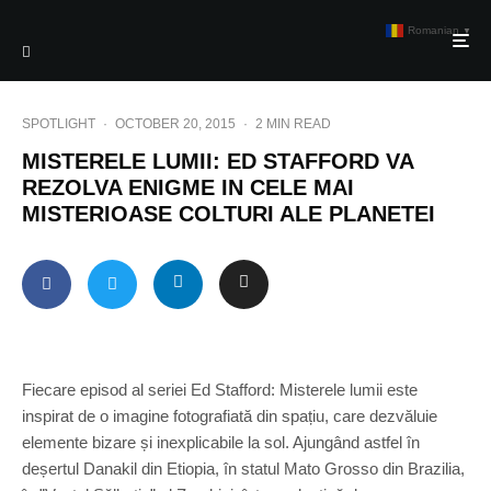
Romanian
▼
SPOTLIGHT
·
OCTOBER 20, 2015
·
2 MIN READ
MISTERELE LUMII: ED STAFFORD VA
REZOLVA ENIGME IN CELE MAI
MISTERIOASE COLTURI ALE PLANETEI
Fiecare episod al seriei Ed Stafford: Misterele lumii este
inspirat de o imagine fotografiată din spațiu, care dezvăluie
elemente bizare și inexplicabile la sol. Ajungând astfel în
deșertul Danakil din Etiopia, în statul Mato Grosso din Brazilia,