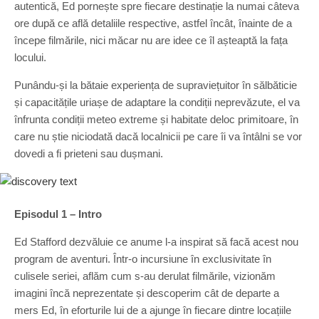
autentică, Ed pornește spre fiecare destinație la numai câteva
ore după ce află detaliile respective, astfel încât, înainte de a
începe filmările, nici măcar nu are idee ce îl așteaptă la fața
locului.
Punându-și la bătaie experiența de supraviețuitor în sălbăticie
și capacitățile uriașe de adaptare la condiții neprevăzute, el va
înfrunta condiții meteo extreme și habitate deloc primitoare, în
care nu știe niciodată dacă localnicii pe care îi va întâlni se vor
dovedi a fi prieteni sau dușmani.
Episodul 1 – Intro
Ed Stafford dezvăluie ce anume l-a inspirat să facă acest nou
program de aventuri. Într-o incursiune în exclusivitate în
culisele seriei, aflăm cum s-au derulat filmările, vizionăm
imagini încă neprezentate și descoperim cât de departe a
mers Ed, în eforturile lui de a ajunge în fiecare dintre locațiile