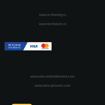
www.tv.fineeng.ro
www.techstock.ro
www.wire-entertainment.com
www.wire-pictures.com