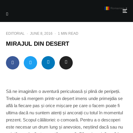
Romanian
▼
EDITORIAL
·
JUNE 8, 2016
·
1 MIN READ
MIRAJUL DIN DESERT
Să ne imaginăm o aventură periculoasă și plină de peripeții.
Trebuie să mergem printr-un deșert imens unde primejdia se
află la fiecare pas și orice mișcare pe care o facem poate fi
ultima dacă nu suntem atenți și ancorați cu totul în momentul
prezent. Scopul călătoriei: o comoară. Pentru a o descoperi
este necesar un drum lung și anevoios, neștiind dacă sau nu