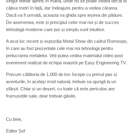
singur felinar aprins în mână, unde nu se poate vedea decât la
câțiva metri în față, dar îndeajuns pentru a vedea cărarea.
Dacă va fi urmată, aceasta va ghida spre ieșirea din pădure.
De asemenea, este și principiul celor mai noi și de succes
tehnologii moderne care pur și simplu sunt intuitive.
A avut loc recent și expoziția Metal Show din cadrul Romexpo,
în care au fost prezentate cele mai noi tehnologii pentru
prelucrarea metalelor. Veți putea vedea materialul video post
eveniment realizat de echipa noastră pe Easy Engineering TV.
Precum călătoria de 1.000 de km începe cu primul pas și
aventurile, în același mod natural, trebuie sa ajungă la un
sfârșit. Chiar și un deșert, cu toate că este periculos are
frumusețile sale, doar trebuie găsite.
Cu bine,
Editor Șef