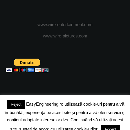
www.wire-entertainment.com
www.wire-pictures.com
EasyEngineering.ro utilizează cookie-uri pentru a vă
Reject
(c) 2024 - FineEngineeringMagazine. All rights reserved.
îmbunătăți experiența pe acest site și pentru a vă oferi servicii și
DESPRE NOI
ADVERTISING
JOBS
DESPRE COOKIES
conținut adaptate intereselor dvs. Continuând să utilizați acest
site, sunteți de acord cu utilizarea cookie-urilor.
Accept