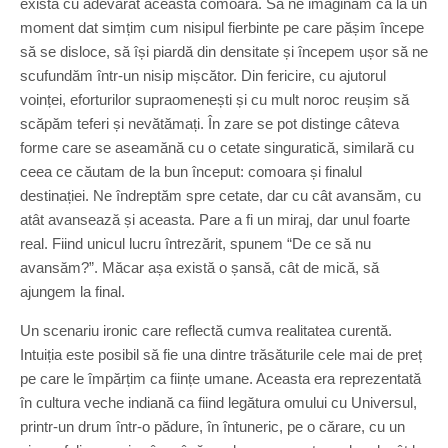
există cu adevărat această comoară. Să ne imaginăm că la un
moment dat simțim cum nisipul fierbinte pe care pășim începe
să se disloce, să își piardă din densitate și începem ușor să ne
scufundăm într-un nisip mișcător. Din fericire, cu ajutorul
voinței, eforturilor supraomenești și cu mult noroc reușim să
scăpăm teferi și nevătămați. În zare se pot distinge câteva
forme care se aseamănă cu o cetate singuratică, similară cu
ceea ce căutam de la bun început: comoara și finalul
destinației. Ne îndreptăm spre cetate, dar cu cât avansăm, cu
atât avansează și aceasta. Pare a fi un miraj, dar unul foarte
real. Fiind unicul lucru întrezărit, spunem “De ce să nu
avansăm?”. Măcar așa există o șansă, cât de mică, să
ajungem la final.
Un scenariu ironic care reflectă cumva realitatea curentă.
Intuiția este posibil să fie una dintre trăsăturile cele mai de preț
pe care le împărțim ca ființe umane. Aceasta era reprezentată
în cultura veche indiană ca fiind legătura omului cu Universul,
printr-un drum într-o pădure, în întuneric, pe o cărare, cu un