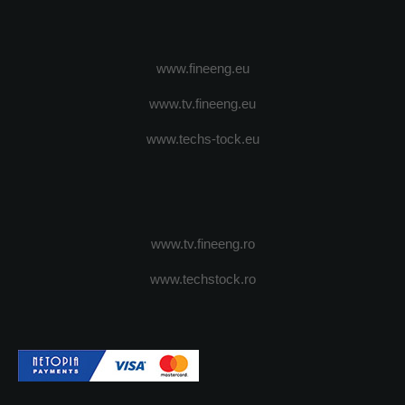
www.fineeng.eu
www.tv.fineeng.eu
www.techs-tock.eu
www.tv.fineeng.ro
www.techstock.ro