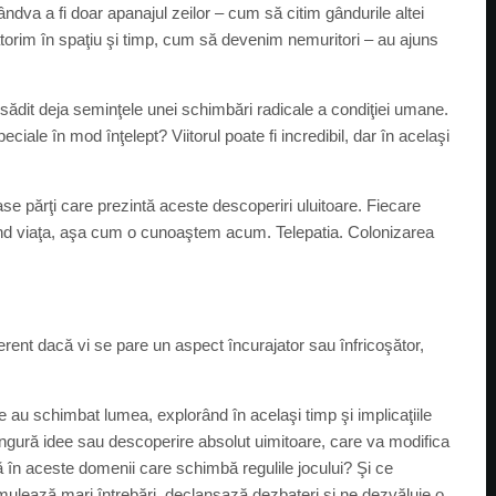
ndva a fi doar apanajul zeilor – cum să citim gândurile altei
orim în spaţiu şi timp, cum să devenim nemuritori – au ajuns
u sădit deja seminţele unei schimbări radicale a condiţiei umane.
ale în mod înţelept? Viitorul poate fi incredibil, dar în acelaşi
se părţi care prezintă aceste descoperiri uluitoare. Fiecare
und viaţa, aşa cum o cunoaştem acum. Telepatia. Colonizarea
erent dacă vi se pare un aspect încurajator sau înfricoşător,
 au schimbat lumea, explorând în acelaşi timp şi implicaţiile
ingură idee sau descoperire absolut uimitoare, care va modifica
în aceste domenii care schimbă regulile jocului? Şi ce
ulează mari întrebări, declanşază dezbateri şi ne dezvăluie o