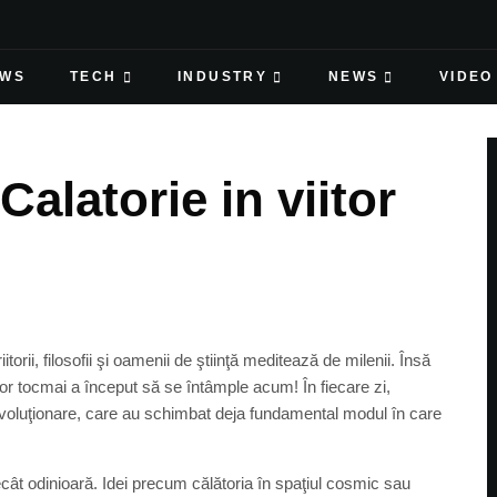
EWS
TECH
INDUSTRY
NEWS
VIDEO
atorie in viitor
torii, filosofii şi oamenii de ştiinţă meditează de milenii. Însă
lor tocmai a început să se întâmple acum! În fiecare zi,
revoluţionare, care au schimbat deja fundamental modul în care
ecât odinioară. Idei precum călătoria în spaţiul cosmic sau