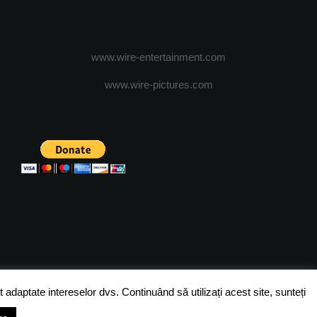
www.wire-entertainment.com
www.wire-pictures.com
ICA DE CONFIDENTIALITATE
TERMENI SI CONDITII
 adaptate intereselor dvs. Continuând să utilizați acest site, sunteți