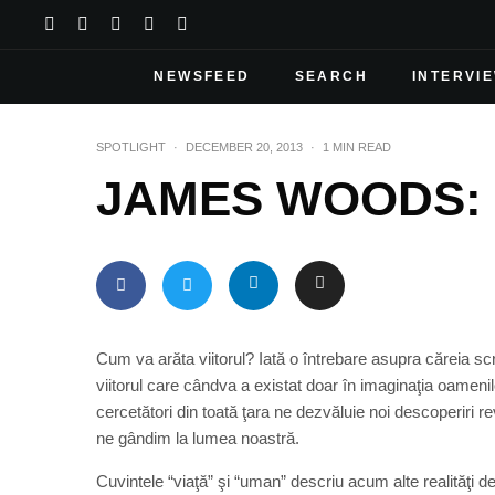
NEWSFEED
SEARCH
INTERVI
SPOTLIGHT
·
DECEMBER 20, 2013
·
1 MIN READ
JAMES WOODS: Cal
Cum va arăta viitorul? Iată o întrebare asupra căreia scrii
viitorul care cândva a existat doar în imaginaţia oameni
cercetători din toată ţara ne dezvăluie noi descoperiri 
ne gândim la lumea noastră.
Cuvintele “viaţă” şi “uman” descriu acum alte realităţi d