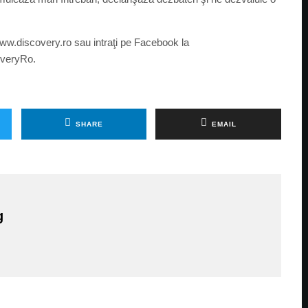
ww.discovery.ro sau intraţi pe Facebook la
overyRo.
SHARE
EMAIL
g