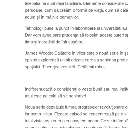
telepatia ne sunt deja familiare. Elemente considerate câ
persoane, cum să creăm o formă de viaţă, cum să călăt
acum şi în mâinile oamenilor.
Tehnologii puse la punct în laboratoare şi universităţi a
Dar vom avea oare prudenţa să folosim aceste puteri speci
timp şi incredibil de înfricoşător.
James Woods: Călătorie în viitor este o nouă serie în şa
episod explorează un alt orizont care va schimba prof
spaţiului. Tinereţea veşnică. Cetăţenii-roboţi.
Indiferent dacă o consideraţi o veste bună sau rea, indif
totul este pe cale să se schimbe!
Noua serie dezvăluie lumea progreselor revoluţionare ce
lor pentru viitor. Fiecare episod se concentrează pe o s
total viaţa, aşa cum o cunoaştem acum. Ce se întâmplă 
semnificaţie au aceste elemente pentru noi? James form