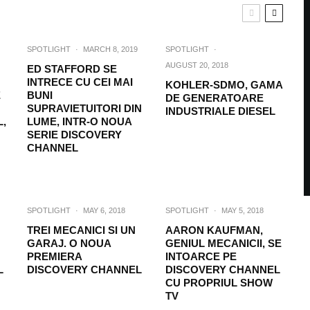
SPOTLIGHT
·
MARCH 8, 2019
SPOTLIGHT
·
AUGUST 20, 2018
ED STAFFORD SE
INTRECE CU CEI MAI
KOHLER-SDMO, GAMA
E
BUNI
DE GENERATOARE
SUPRAVIETUITORI DIN
INDUSTRIALE DIESEL
,
LUME, INTR-O NOUA
SERIE DISCOVERY
CHANNEL
SPOTLIGHT
·
MAY 6, 2018
SPOTLIGHT
·
MAY 5, 2018
TREI MECANICI SI UN
AARON KAUFMAN,
GARAJ. O NOUA
GENIUL MECANICII, SE
PREMIERA
INTOARCE PE
L
DISCOVERY CHANNEL
DISCOVERY CHANNEL
CU PROPRIUL SHOW
TV