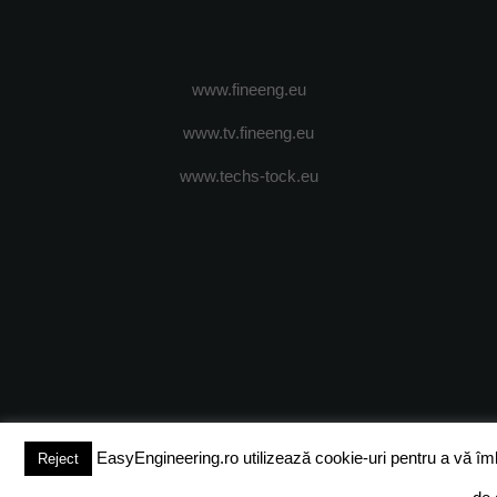
www.fineeng.eu
www.tv.fineeng.eu
www.techs-tock.eu
(c) 2024 - FineEngineeringMagazine. All rights reserved.
DESPRE N
EasyEngineering.ro utilizează cookie-uri pentru a vă îmbun
Reject