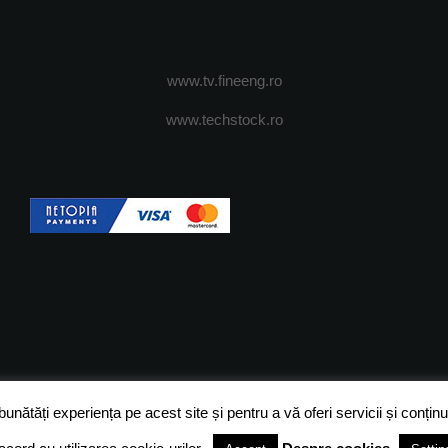
www.tv.fineeng.ro
www.techstock.ro
OI
ADVERTISING
JOBS
DESPRE COOKIES
POLIT
ătăți experiența pe acest site și pentru a vă oferi servicii și conținut