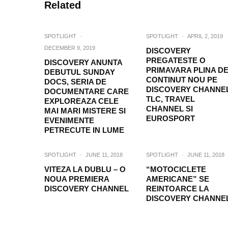
Related
SPOTLIGHT
·
SPOTLIGHT
·
APRIL 2, 2019
DECEMBER 9, 2019
DISCOVERY
PREGATESTE O
DISCOVERY ANUNTA
PRIMAVARA PLINA D
DEBUTUL SUNDAY
CONTINUT NOU PE
DOCS, SERIA DE
DISCOVERY CHANNEL
DOCUMENTARE CARE
TLC, TRAVEL
EXPLOREAZA CELE
CHANNEL SI
MAI MARI MISTERE SI
EUROSPORT
EVENIMENTE
PETRECUTE IN LUME
SPOTLIGHT
·
JUNE 11, 2018
SPOTLIGHT
·
JUNE 11, 2018
VITEZA LA DUBLU – O
“MOTOCICLETE
NOUA PREMIERA
AMERICANE” SE
DISCOVERY CHANNEL
REINTOARCE LA
DISCOVERY CHANNE