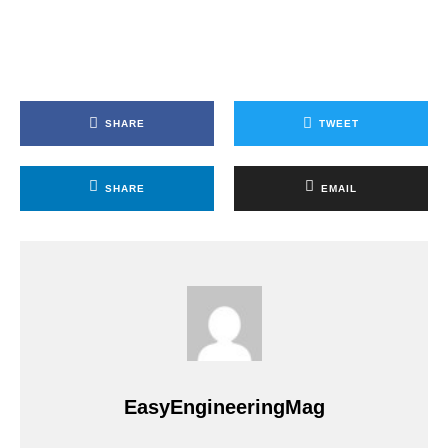
SHARE
TWEET
SHARE
EMAIL
EasyEngineeringMag