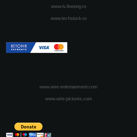
www.tv.fineeng.ro
www.techstock.ro
www.wire-entertainment.com
www.wire-pictures.com