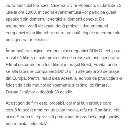
loc la Institutul Francez, Cinema Elvire Popesco, în data de 15
iulie la ora 19:00. În cadrul evenimentului vor participa guest
speakeri din domeniul energiei și domenii conexe. De
asemenea, vor fi vizionate două proiecții: documentarul
companiei și un film tehnic care prezintă etapele de creare ale
unui generator electric.
Împreună cu sprijinul personalului companiei SDMO, echipa a
reușit să filmeze toate procesele de creare ale unui generator.
Filmul documentar a fost filmat în orașul Brest, Franța, unde
se află fabricile companiei SDMO și în alte peste 20 de orașe
din Europa. Pentru realizarea acestuia, echipa de producție s-a
folosit de cele mai noi echipamente și tehnici de filmare.
Durata filmărilor a depășit 30 de zile.
Acest gen de film este, probabil, cel mai bun produs care
există în acest moment pe piața media, atât din România, cât
și din Europa și reprezintă primul pas în producția high quality
pentru piața industrială.