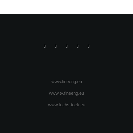
www.fineeng.eu
www.tv.fineeng.eu
www.techs-tock.eu