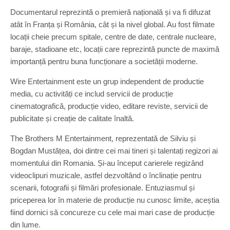
Documentarul reprezintă o premieră națională și va fi difuzat
atât în Franța și România, cât și la nivel global. Au fost filmate
locații cheie precum spitale, centre de date, centrale nucleare,
baraje, stadioane etc, locații care reprezintă puncte de maximă
importanță pentru buna funcționare a societății moderne.
Wire Entertainment este un grup independent de productie
media, cu activități ce includ servicii de producție
cinematografică, producție video, editare reviste, servicii de
publicitate și creație de calitate înaltă.
The Brothers M Entertainment, reprezentată de Silviu și
Bogdan Mustățea, doi dintre cei mai tineri și talentați regizori ai
momentului din Romania. Și-au început carierele regizând
videoclipuri muzicale, astfel dezvoltând o înclinație pentru
scenarii, fotografii și filmări profesionale. Entuziasmul și
priceperea lor în materie de producție nu cunosc limite, aceștia
fiind dornici să concureze cu cele mai mari case de producție
din lume.