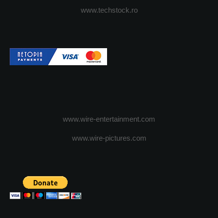
www.techstock.ro
www.wire-entertainment.com
www.wire-pictures.com