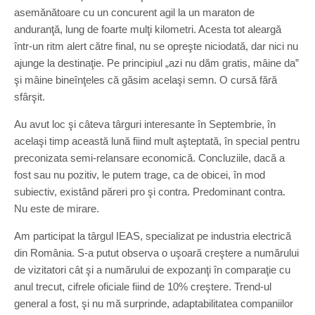
asemănătoare cu un con­curent agil la un maraton de
anduranţă, lung de foarte mulţi kilometri. Acesta tot aleargă
într-un ritm alert către final, nu se opreşte niciodată, dar nici nu
ajunge la destinaţie. Pe principiul „azi nu dăm gratis, mâine da”
şi mâine bineînţeles că găsim acelaşi semn. O cursă fără
sfârşit.
Au avut loc şi câteva târguri interesante în Septembrie, în
acelaşi timp această lună fiind mult aşteptată, în special pentru
preconizata semi-relansare economică. Concluziile, dacă a
fost sau nu pozitiv, le putem trage, ca de obicei, în mod
subiectiv, existând păreri pro şi contra. Predominant contra.
Nu este de mirare.
Am participat la târgul IEAS, specializat pe industria electrică
din România. S-a putut observa o uşoară creştere a numărului
de vizitatori cât şi a numărului de expozanţi în comparaţie cu
anul trecut, cifrele oficiale fiind de 10% creştere. Trend-ul
general a fost, şi nu mă surprinde, adapta­bilitatea companiilor