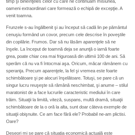
timp şi bineînţeles celor cu care ne continuăm misiunea,
oameni extraor­dinari care formează o echipă de excepţie. A
venit toamna.
Frunzele s-au îngălbenit şi au început să cadă lin pe pământul
cenuşiu formând un covor, precum cele descrise în poveştile
din copilărie. Frumos. Dar să nu lăsăm aparenţele să ne
înşele. La început de toamnă deja se anunţă o iarnă foarte
grea, poate chiar cea mai friguroasă din ultimii 100 de ani. Să
sperăm că nu va fi întocmai aşa. Oricum, măcar rămânem cu
speranţa. Precum aparenţele, la fel şi vremea este foarte
schimbătoare şi pe alocuri înşelătoare. Totuşi, se pare că un
singur lucru reuşeşte să rămână neschimbat, şi anume – stilul
maratonist de a face lucru­rile caracteristic mediului în care
trăim. Situaţii la limită, viteză, suspans, multă dramă, situaţii
schimbătoare de la o oră la alta, sunt doar câteva exemple de
situaţii obişnuite. Ce am face fără ele? Probabil ne-am plictisi.
Oare?
Deseori mi se pare că situaţia economică actuală este