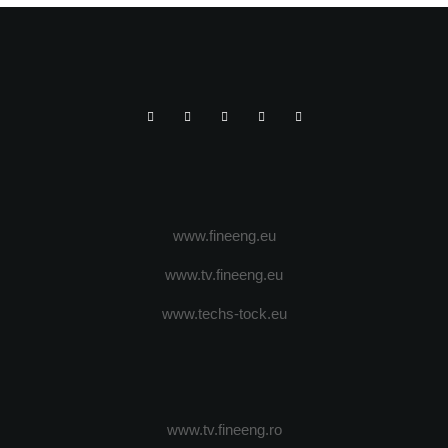
www.fineeng.eu
www.tv.fineeng.eu
www.techs-tock.eu
www.tv.fineeng.ro