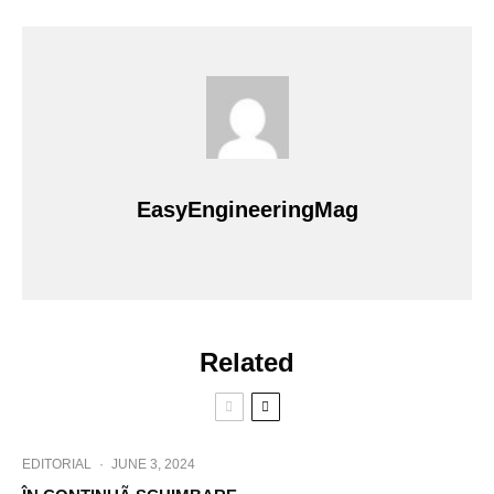
EasyEngineeringMag
Related
EDITORIAL
·
JUNE 3, 2024