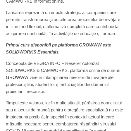
CAMWORKS în format online.
Lansarea reprezintă un impuls strategic al companiei care
permite transformarea și accelerarea proceselor de învățare
într-un mod flexibil, o alternativă completă care contribuie la
asigurarea continuității în activitățile de educație și formare.
Primul curs disponibil pe platforma GROWWW este
SOLIDWORKS Essentials.
Concepută de VEGRA INFO – Reseller Autorizat
SOLIDWORKS & CAMWORKS, platforma online de cursuri
GROWWW
vine în întâmpinarea nevoilor de învățare ale
profesioniștilor, studenților și entuziaștilor din domeniul
proiectarii mecanice.
Timpul este valoros, iar în multe situații, părăsirea domiciliului
sau a locului de muncă pentru o pregătire specializată nu este
întotdeauna posibilă, în special în contextul actual în care
măsurile necesare pentru combaterea răspândirii virusului
COVID-19 provocă perturbări semnificative în cadrul