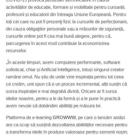
activităților de educație, formare și mobilitate pentru cursanții,
profesorii și educatorii din întreaga Uniune Europeană. Pentru
toți cei care nu pot fi prezenţi fizic la cursurile de perfecționare,
din cauza obligaţiilor personale sau a măsurilor de siguranță,
cursurile online pot fi cea mai bună alegere, pentru că,
parcurgerea în acest mod contribuie la economisirea
resurselor.
„În aceste timpuri, avem computere performante, software
sofisticat, chiar și Artificial Intelligence, totuși singurul creator
ramâne omul. Nu știu de unde vine inspirația pentru tot ceea
ce creăm, unii spun că e un proces incremental, alții susțin că
sursa inspirației e mai degrabă divină. Oricare ar fi sursa
ideilor noastre, pentru a le da formă și a le pune în practică
avem nevoie să dobândim abilități pe măsura lor.
Platforma de e-learning
GROWWW
, pe care o lansăm astăzi
are ca scop să susțină dezvoltarea abilităților necesare pentru
a transforma ideile în produse valoroase pentru semenii noștri.