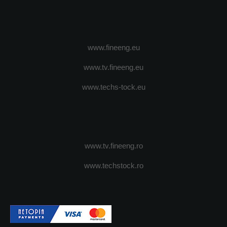
www.fineeng.eu
www.tv.fineeng.eu
www.techs-tock.eu
www.tv.fineeng.ro
www.techstock.ro