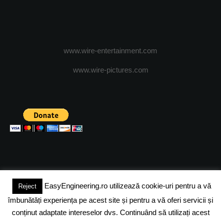
www.wire-entertainment.com
www.wire-pictures.com
EasyEngineering.ro utilizează cookie-uri pentru a vă
Reject
(c) 2024 - FineEngineeringMagazine. All rights reserved.
îmbunătăți experiența pe acest site și pentru a vă oferi servicii și
DESPRE NOI
ADVERTISING
JOBS
DESPRE COOKIES
conținut adaptate intereselor dvs. Continuând să utilizați acest