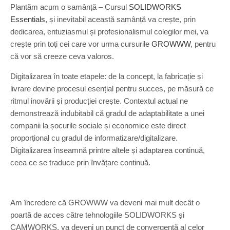
Plantăm acum o samânță – Cursul
SOLIDWORKS
Essentials
, și inevitabil această samânță va crește, prin
dedicarea, entuziasmul și profesionalismul colegilor mei, va
crește prin toți cei care vor urma cursurile
GROWWW
, pentru
că vor să creeze ceva valoros.
Digitalizarea în toate etapele: de la concept, la fabricație și
livrare devine procesul esențial pentru succes, pe măsură ce
ritmul inovării și producției crește. Contextul actual ne
demonstrează indubitabil că gradul de adaptabilitate a unei
companii la șocurile sociale și economice este direct
proporțional cu gradul de informatizare/digitalizare.
Digitalizarea înseamnă printre altele și adaptarea continuă,
ceea ce se traduce prin învățare continuă.
Am încredere că GROWWW va deveni mai mult decât o
poartă de acces către tehnologiile SOLIDWORKS și
CAMWORKS, va deveni un punct de convergență al celor