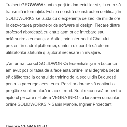
Trainerii
GROWWW
sunt experți în domeniul lor și știu cum să
transmită informațiile. Echipa noastră de instructori certificați în
SOLIDWORKS se laudă cu o experiență de zeci de mii de ore
în dezvoltarea proiectelor de software și design. Fiecare dintre
profesori abordează cu entuziasm orice întrebare sau
nelămurire a cursanților. Astfel, prin intermediul Chat-ului
prezent în cadrul platformei, suntem disponibili să oferim
utilizatorilor sfaturile și ajutorul necesare în învățare.
„Am urmat cursul SOLIDWORKS Essentials și mă bucur că
am avut posibilitatea de a face asta online, mai degrabă decât
să călătoresc la centrul de training de la sediul din București
pentru a parcurge acest curs. Pe viitor doresc să continui o
pregătire suplimentară în acest mod. Sunt recunoscător pentru
ajutorul pe care ni-l oferă VEGRA INFO cu lansarea cursurilor
online SOLIDWORKS.”- Sabin Manole, Inginer Proiectant
Despre VEGRA INFO: