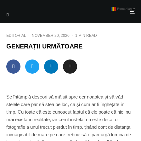
Romanian
▼
EDITORIAL
·
NOVEMBER 20, 2020
·
1 MIN READ
GENERAȚII URMÃTOARE
Se întâmplă deseori să mă uit spre cer noaptea și să văd
stelele care par să stea pe loc, ca și cum ar fi înghețate în
timp. Cu toate că este cunoscut faptul că ele poate că nici nu
mai există în realitate, iar cerul înstelat nu este decât o
fotografie a unui trecut pierdut în timp, ținând cont de distanța
inimaginabil de mare pe care trebuie să o parcurgă lumina de