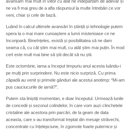
avansăm mai mult în viitor cu atât ne îndepărtăm de adevăr și
ne va fi mai greu de a afla răspunsul la multe întrebări ce vor
veni, chiar și cele de bază.
Luând în calcul ultimele avansări în știință și tehnologie putem
spera la o mai mare cunoaștere a lumii misterioase ce ne
înconjoară. Bineînțeles, există și posibilitatea să ne dam
seama că, cu cât știm mai mult, cu atât știm mai puțin. În mod
cert este mult mai bine să știi decât să nu știi.
Este octombrie, iarna a început timpuriu anul acesta luându-i
pe mulți prin surprindere. Nu este nicio surpriză. Cu prima
zăpadă au venit și primele gânduri ale acestui anotimp: “Mi-am
pus cauciucurile de iarnă?”.
Putem sta liniștiți momentan, e doar începutul. Urmează lunile
de concedii și sezonul colindelor, în care vom auzi clinchetele
cristaline ale acestora prin parcări, de la geam de data
aceasta, care s-au transformat treptat din mesaje străvechi,
concentrate cu înțelepciune, în zgomote foarte puternice și