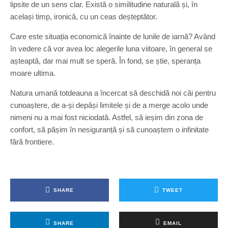
lipsite de un sens clar. Există o similitudine naturală și, în
același timp, ironică, cu un ceas deșteptător.
Care este situația economică înainte de lunile de iarnă? Având
în vedere că vor avea loc alegerile luna viitoare, în general se
așteaptă, dar mai mult se speră. În fond, se știe, speranța
moare ultima.
Natura umană totdeauna a încercat să deschidă noi căi pentru
cunoaștere, de a-și depăși limitele și de a merge acolo unde
nimeni nu a mai fost niciodată. Astfel, să ieșim din zona de
confort, să pășim în nesiguranță și să cunoaștem o infinitate
fără frontiere.
SHARE
TWEET
SHARE
EMAIL