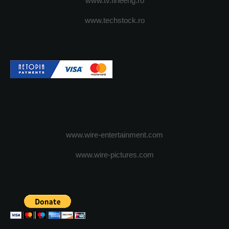
www.tv.fineeng.ro
www.techstock.ro
www.wire-entertainment.com
www.wire-pictures.com