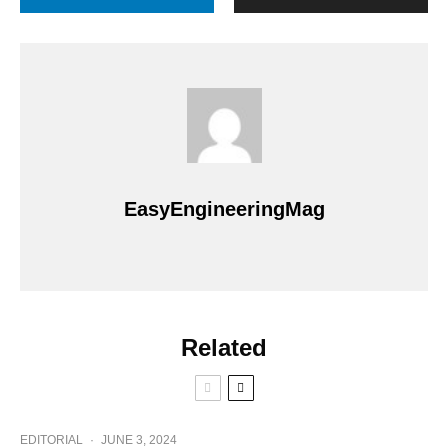
EasyEngineeringMag
Related
EDITORIAL
·
JUNE 3, 2024