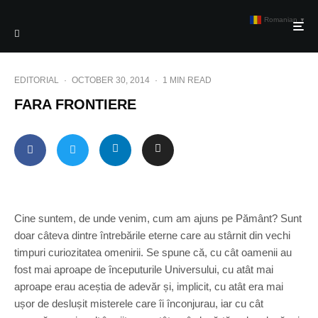
Romanian
▼
EDITORIAL
·
OCTOBER 30, 2014
·
1 MIN READ
FARA FRONTIERE
Cine suntem, de unde venim, cum am ajuns pe Pământ? Sunt
doar câteva dintre întrebările eterne care au stârnit din vechi
timpuri curiozitatea omenirii. Se spune că, cu cât oamenii au
fost mai aproape de începuturile Universului, cu atât mai
aproape erau aceștia de adevăr și, implicit, cu atât era mai
ușor de deslușit misterele care îi înconjurau, iar cu cât