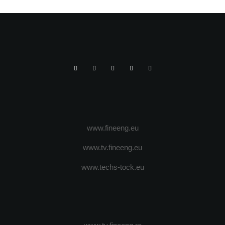
www.fineeng.eu
www.tv.fineeng.eu
www.techs-tock.eu