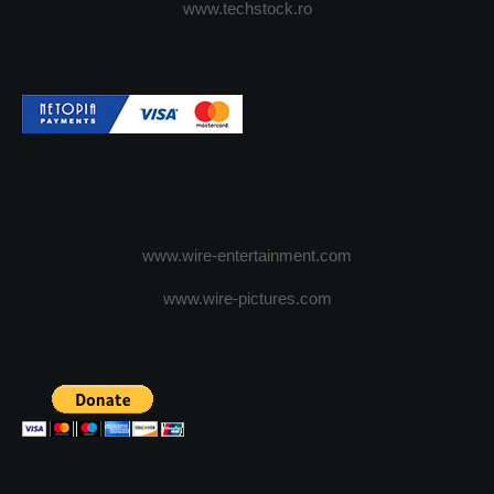
www.techstock.ro
www.wire-entertainment.com
www.wire-pictures.com