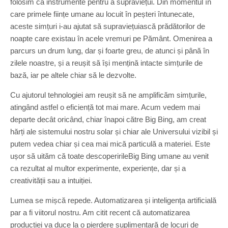
folosim ca instrumente pentru a supraviețui. Din momentul în
care primele ființe umane au locuit în peșteri întunecate,
aceste simțuri i-au ajutat să supraviețuiască prădătorilor de
noapte care existau în acele vremuri pe Pământ. Omenirea a
parcurs un drum lung, dar și foarte greu, de atunci și până în
zilele noastre, și a reușit să își mențină intacte simțurile de
bază, iar pe altele chiar să le dezvolte.
Cu ajutorul tehnologiei am reușit să ne amplificăm simțurile,
atingând astfel o eficiență tot mai mare. Acum vedem mai
departe decât oricând, chiar înapoi către Big Bing, am creat
hărți ale sistemului nostru solar și chiar ale Universului vizibil și
putem vedea chiar și cea mai mică particulă a materiei. Este
ușor să uităm că toate descoperirileBig Bing umane au venit
ca rezultat al multor experimente, experiențe, dar și a
creativității sau a intuiției.
Lumea se mișcă repede. Automatizarea și inteligența artificială
par a fi viitorul nostru. Am citit recent că automatizarea
producției va duce la o pierdere suplimentară de locuri de