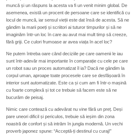
muncă și un răspuns la acesta va fi un venit minim global. De
asemenea, există un procent de persoane care se identifică cu
locul de muncă, iar sensul vieții este dat însă de acesta. Să ne
gândim la marii poeți și scriitori ai tuturor timpurilor și să ne
imaginăm într-un loc în care au avut mai mult timp să creeze,
fără griji. Ce culori frumoase ar avea viața în acel loc?
Ne putem întreba oare când deciziile pe care oamenii le iau
sunt într-adevăr mai importante în comparație cu cele pe care
un robot sau un proces automatizat îl ia? Dacă ne gândim la
corpul uman, aproape toate procesele care se desfășoară în
interior sunt automatizate. Este ca și cum am fi într-o mașină
cu foarte complexă și tot ce trebuie să facem este să ne
bucurăm de peisaj.
Nimic care contează cu adevărat nu vine fără un preț. Deși
pare uneori dificil și periculos, trebuie să ieșim din zona
noastră de confort și să intrăm în jungla modernă. Un vechi
proverb japonez spune: “Acceptă-ți destinul cu curaj!”