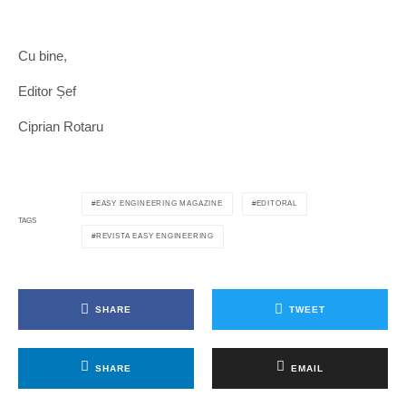
Cu bine,
Editor Șef
Ciprian Rotaru
EASY ENGINEERING MAGAZINE
EDITORAL
TAGS
REVISTA EASY ENGINEERING
SHARE
TWEET
SHARE
EMAIL