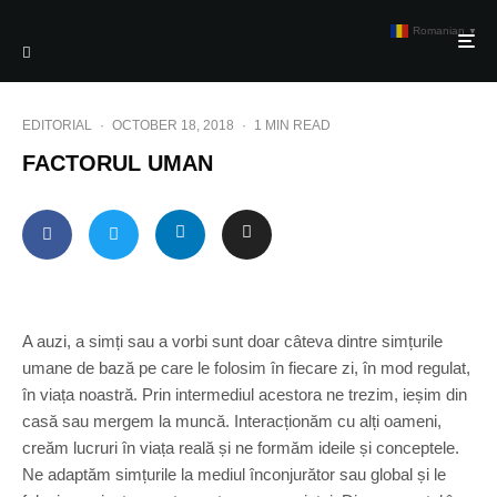
Romanian
▼
EDITORIAL
·
OCTOBER 18, 2018
·
1 MIN READ
FACTORUL UMAN
A auzi, a simți sau a vorbi sunt doar câteva dintre simțurile
umane de bază pe care le folosim în fiecare zi, în mod regulat,
în viața noastră. Prin intermediul acestora ne trezim, ieșim din
casă sau mergem la muncă. Interacționăm cu alți oameni,
creăm lucruri în viața reală și ne formăm ideile și conceptele.
Ne adaptăm simțurile la mediul înconjurător sau global și le