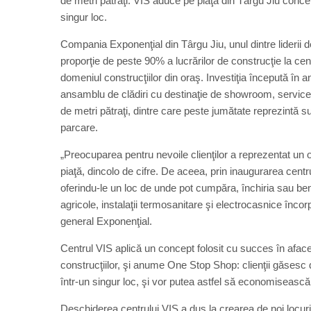
de metri pătraţi. VIS aduce pe piaţa din Târgu Jiu conce
singur loc.
Compania Exponenţial din Târgu Jiu, unul dintre liderii de
proporţie de peste 90% a lucrărilor de construcţie la ce
domeniul construcţiilor din oraş. Investiţia începută în a
ansamblu de clădiri cu destinaţie de showroom, service ş
de metri pătraţi, dintre care peste jumătate reprezintă s
parcare.
„Preocuparea pentru nevoile clienţilor a reprezentat un o
piaţă, dincolo de cifre. De aceea, prin inaugurarea centr
oferindu-le un loc de unde pot cumpăra, închiria sau ben
agricole, instalaţii termosanitare şi electrocasnice încorp
general Exponenţial.
Centrul VIS aplică un concept folosit cu succes în afacer
construcţiilor, şi anume One Stop Shop: clienţii găsesc d
într-un singur loc, şi vor putea astfel să economisească t
Deschiderea centrului VIS a dus la crearea de noi locur