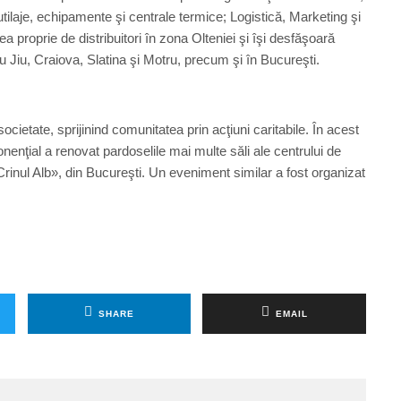
tilaje, echipamente şi centrale termice; Logistică, Marketing şi
a proprie de distribuitori în zona Olteniei şi îşi desfăşoară
gu Jiu, Craiova, Slatina şi Motru, precum şi în Bucureşti.
cietate, sprijinind comunitatea prin acţiuni caritabile. În acest
nţial a renovat pardoselile mai multe săli ale centrului de
rinul Alb», din Bucureşti. Un eveniment similar a fost organizat
SHARE
EMAIL