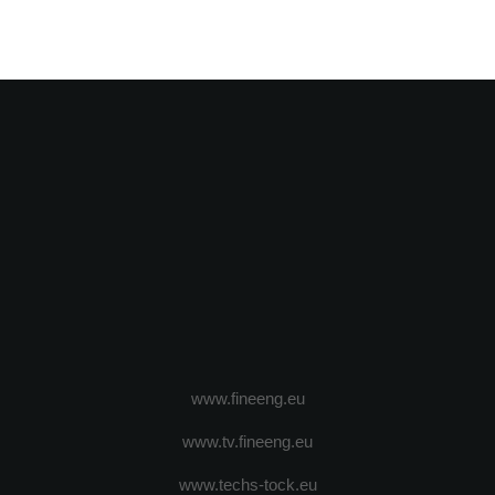
www.fineeng.eu
www.tv.fineeng.eu
www.techs-tock.eu