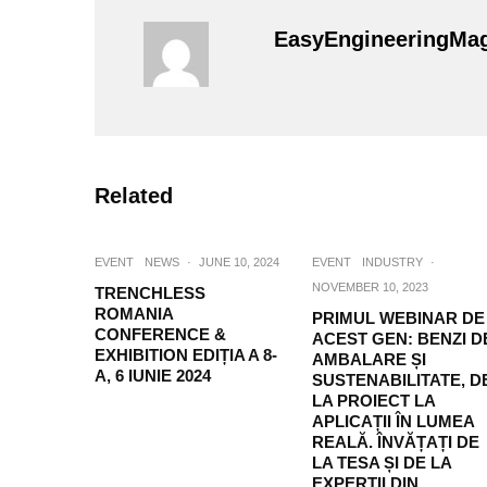
EasyEngineeringMa
Related
EVENT
NEWS
·
JUNE 10, 2024
EVENT
INDUSTRY
·
NOVEMBER 10, 2023
TRENCHLESS
ROMANIA
PRIMUL WEBINAR DE
CONFERENCE &
ACEST GEN: BENZI D
EXHIBITION EDIȚIA A 8-
AMBALARE ȘI
A, 6 IUNIE 2024
SUSTENABILITATE, D
LA PROIECT LA
APLICAȚII ÎN LUMEA
REALĂ. ÎNVĂȚAȚI DE
LA TESA ȘI DE LA
EXPERȚII DIN