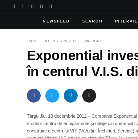
NEWSFEED
SEARCH
INTERVI
EVENT
·
DECEMBER 20, 2012
·
3 MIN READ
Exponential inve
în centrul V.I.S. 
Târgu Jiu, 13 decembrie 2012 – Compania Exponenţial an
modern centru de echipamente şi utilaje din domeniul const
construire a centrului VIS (Vânzări, Închirieri, Service) 