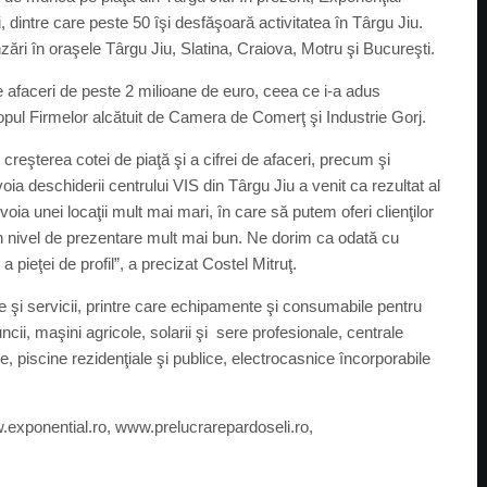
 dintre care peste 50 îşi desfăşoară activitatea în Târgu Jiu.
ri în oraşele Târgu Jiu, Slatina, Craiova, Motru şi Bucureşti.
 afaceri de peste 2 milioane de euro, ceea ce i-a adus
Topul Firmelor alcătuit de Camera de Comerţ şi Industrie Gorj.
reşterea cotei de piaţă şi a cifrei de afaceri, precum şi
ia deschiderii centrului VIS din Târgu Jiu a venit ca rezultat al
ia unei locaţii mult mai mari, în care să putem oferi clienţilor
a un nivel de prezentare mult mai bun. Ne dorim ca odată cu
a pieţei de profil”, a precizat Costel Mitruţ.
şi servicii, printre care echipamente şi consumabile pentru
cii, maşini agricole, solarii şi sere profesionale, centrale
ice, piscine rezidenţiale şi publice, electrocasnice încorporabile
.exponential.ro, www.prelucrarepardoseli.ro,