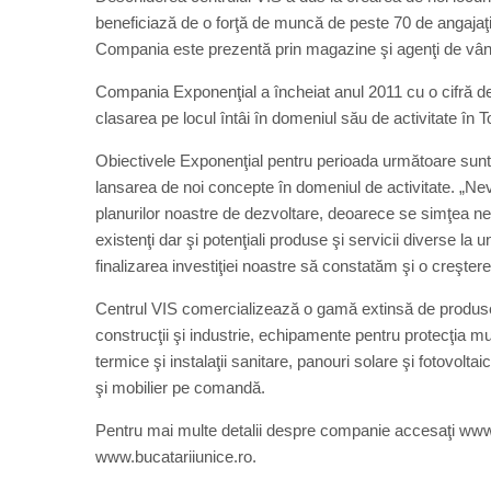
beneficiază de o forţă de muncă de peste 70 de angajaţi,
Compania este prezentă prin magazine şi agenţi de vânză
Compania Exponenţial a încheiat anul 2011 cu o cifră de
clasarea pe locul întâi în domeniul său de activitate în 
Obiectivele Exponenţial pentru perioada următoare sunt c
lansarea de noi concepte în domeniul de activitate. „Nevo
planurilor noastre de dezvoltare, deoarece se simţea nevo
existenţi dar şi potenţiali produse şi servicii diverse l
finalizarea investiţiei noastre să constatăm şi o creştere 
Centrul VIS comercializează o gamă extinsă de produse 
construcţii şi industrie, echipamente pentru protecţia mun
termice şi instalaţii sanitare, panouri solare şi fotovolta
şi mobilier pe comandă.
Pentru mai multe detalii despre companie accesaţi www
www.bucatariiunice.ro.