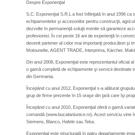
Despre Exponenţial
S.C. Exponenţial S.R.L a fost înfiinţată în anul 1996 ca 
echipamentelor şi accesoriilor pentru construcţii, agricul
dezvolte în permanenţă soluţii menite să garanteze acces
profesionist. În cei peste 16 ani de experienţă în come
devenit partener al celor mai importanţi producători şi 
Motounelte, AGENT TRADE, Interprima, Kärcher, Makita
Din anul 2008, Exponenţial este reprezentantul oficial a
o gamă completă de echipamente şi servicii destinate in
din Germania.
Începând cu anul 2012, Exponenţial s-a alăturat grupul
grup de firme prezente în 15 oraşe din ţară care îşi prop
Începând cu anul 2010, Exponenţial oferă o gamă variată
comandă (www.bucatariiunice.ro). Acest serviciu vine î
Siemens, Blanco, Hafele sau Teka.
Exponenţial este structurată în patru departamente imp