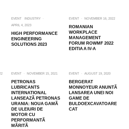
EVENT
INDUSTRY
·
EVENT
·
NOVEMBER 16, 2022
APRIL 4, 2023
ROMANIAN
WORKPLACE
HIGH PERFORMANCE
MANAGEMENT
ENGINEERING
FORUM ROWMF 2022
SOLUTIONS 2023
EDITIA A IV-A
22
EVENT
·
NOVEMBER 15, 2021
EVENT
·
AUGUST 19, 2020
PETRONAS
BERGERAT
LUBRICANTS
MONNOYEUR ANUNTÃ
INTERNATIONAL
LANSAREA UNEI NOI
LANSEAZÃ PETRONAS
GAME DE
URANIA: NOUA GAMÃ
BULDOEXCAVATOARE
DE ULEIURI DE
CAT
MOTOR CU
PERFORMANTÃ
MÃRITÃ