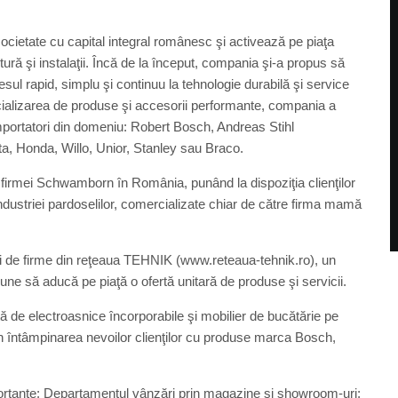
societate cu capital integral românesc şi activează pe piaţa
tură şi instalaţii. Încă de la început, compania şi-a propus să
ul rapid, simplu şi continuu la tehnologie durabilă şi service
rcializarea de produse şi accesorii performante, compania a
importatori din domeniu: Robert Bosch, Andreas Stihl
, Honda, Willo, Unior, Stanley sau Braco.
l firmei Schwamborn în România, punând la dispoziţia clienţilor
dustriei pardoselilor, comercializate chiar de către firma mamă
ui de firme din reţeaua TEHNIK (www.reteaua-tehnik.ro), un
une să aducă pe piaţă o ofertă unitară de produse şi servicii.
 de electroasnice încorporabile şi mobilier de bucătărie pe
n întâmpinarea nevoilor clienţilor cu produse marca Bosch,
ortante: Departamentul vânzări prin magazine şi showroom-uri;