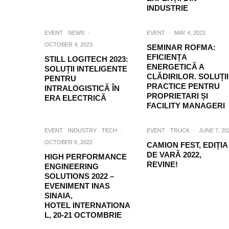
INDUSTRIE
EVENT
NEWS
·
EVENT
·
MAY 4, 2023
OCTOBER 4, 2023
SEMINAR ROFMA:
EFICIENȚA
STILL LOGITECH 2023:
ENERGETICĂ A
SOLUȚII INTELIGENTE
CLĂDIRILOR. SOLUȚII
PENTRU
PRACTICE PENTRU
INTRALOGISTICĂ ÎN
PROPRIETARI ȘI
ERA ELECTRICĂ
FACILITY MANAGERI
EVENT
INDUSTRY
TECH
·
EVENT
TRUCK
·
JUNE 7, 20
OCTOBER 6, 2022
CAMION FEST, EDIȚIA
DE VARĂ 2022,
HIGH PERFORMANCE
REVINE!
ENGINEERING
SOLUTIONS 2022 –
EVENIMENT INAS
SINAIA,
HOTEL INTERNATIONA
L, 20-21 OCTOMBRIE