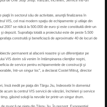
ptul de One Stop Shop: Vânzări, Închirieri, Service într-un
 piaţă în sectorul său de activitate, anunţă finalizarea în
ntrul VIS, cel mai modern spaţiu de echipamente şi utilaje din
nul 2007 se ridică la 500.000 de euro şi este constituită dintr-un
i depozit. Suprafaţa totală a proiectului este de peste 5.500
uprafaţa construită şi beneficiază de aproximativ 40 de locuri de
biectiv permanent al afacerii noastre şi un diferenţiator pe
ului VIS dorim să venim în întâmpinarea clienţilor noştri,
eficia de service pentru echipamentele de construcţii şi
orabile, într-un singur loc”, a declarat Costel Mitruţ, director
i, însă inedit pe piaţa din Târgu Jiu, îndeosebi în domeniul
e acum la centrul VIS servicii de vânzări, închirieri şi service
imp, găsind soluţii la nevoile lor printr-un singur drum.
i de muncă pe piaţa din Târgu Jiu. În prezent, Exponenţial