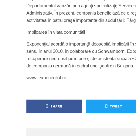
Departamentul vânzări prin agenţi specializaţi; Service u
Administrativ. În prezent, compania beneficiază de o reţe
activitatea în patru oraşe importante din sudul ţării: Târ
Implicarea în viaţa comunităţii
Exponenţial acordă o importanţă deosebită implicării în so
sens, în anul 2010, în colaborare cu Schwamborn, Expone
recuperare neuropsihomotorie şi de asistenţă socială «C
de compania germană în cadrul unei şcoli din Bulgaria.
www. exponential.ro
SHARE
TWEET