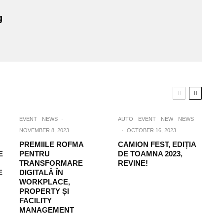
g
EVENT
NEWS
·
AUTO
EVENT
NEW
NEWS
NOVEMBER 8, 2023
·
OCTOBER 16, 2023
PREMIILE ROFMA
CAMION FEST, EDIȚIA
E
PENTRU
DE TOAMNA 2023,
TRANSFORMARE
REVINE!
E
DIGITALĂ ÎN
WORKPLACE,
PROPERTY ȘI
FACILITY
MANAGEMENT