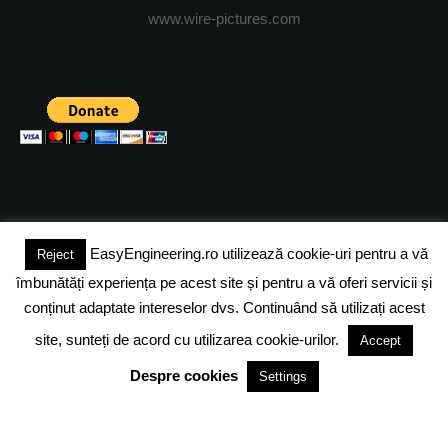
www.wire-pictures.com
EasyEngineering.ro utilizează cookie-uri pentru a vă
Reject
(c) 2024 - FineEngineeringMagazine. All rights reserved.
îmbunătăți experiența pe acest site și pentru a vă oferi servicii și
DESPRE NOI
ADVERTISING
JOBS
DESPRE COOKIES
conținut adaptate intereselor dvs. Continuând să utilizați acest
site, sunteți de acord cu utilizarea cookie-urilor.
Accept
POLITICA DE CONFIDENTIALITATE
TERMENI SI CONDITII
Despre cookies
Settings