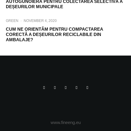
AUTOGUNOIERĂ PENTRU COLECTAREA SELECTIVĂ A
DEȘEURILOR MUNICIPALE
GREEN
·
NOVEMBER 4, 2020
CUM NE ORIENTĂM PENTRU COMPACTAREA
CORECTĂ A DEȘEURILOR RECICLABILE DIN
AMBALAJE?
www.fineeng.eu