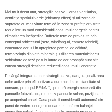
Mai mult decât atât, strategiile pasive – cross ventilation,
ventilația spațiului verde (chimney effect) şi utilizarea de
suprafețe cu masivitate termică în zona suprafețelor vitrate
reduc într-un mod considerabil consumul energetic pentru
climatizarea încăperilor. Bufferele termice prevăzute prin
conceptul arhitectural (sera, windfang-ul, camera tehnică),
evacuarea aerului în apropierea pompei de căldură,
termoizolația din vată minerală și utilizarea materialelor cu
schimbare de fază pe tubulatura de aer proaspăt sunt alte
câteva strategii destinate reducerii consumului energetic.
Pe lângă integrarea unor strategii pasive, dar și raționalizarea
celor active prin eficientizarea curbelor de simultaneitate și
consum, prototipul EFdeN își procură energia necesară din
panourile fotovoltaice, respectiv panourile solare, poziționate
pe acoperișul casei. Casa poate fi consideratã autonomă din
punct de vedere energetic deoarece, conform balanței
energetice calculată pe un an de zile, aceasta produce mai