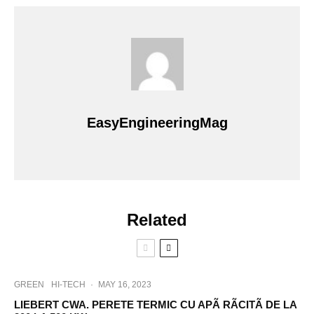
EasyEngineeringMag
Related
GREEN
HI-TECH
·
MAY 16, 2023
LIEBERT CWA. PERETE TERMIC CU APÃ RÃCITÃ DE LA