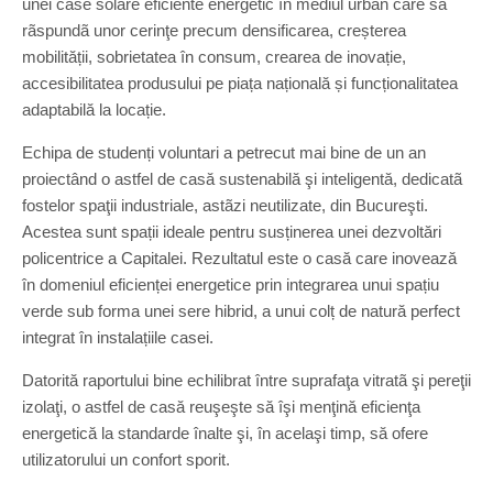
unei case solare eficiente energetic în mediul urban care sã
rãspundã unor cerinţe precum densificarea, creșterea
mobilității, sobrietatea în consum, crearea de inovație,
accesibilitatea produsului pe piața națională și funcționalitatea
adaptabilă la locație.
Echipa de studenți voluntari a petrecut mai bine de un an
proiectând o astfel de casă sustenabilă şi inteligentă, dedicatã
fostelor spaţii industriale, astãzi neutilizate, din Bucureşti.
Acestea sunt spații ideale pentru susținerea unei dezvoltări
policentrice a Capitalei. Rezultatul este o casă care inovează
în domeniul eficienței energetice prin integrarea unui spațiu
verde sub forma unei sere hibrid, a unui colț de natură perfect
integrat în instalațiile casei.
Datorită raportului bine echilibrat între suprafaţa vitratã şi pereţii
izolaţi, o astfel de casă reuşeşte să îşi menţină eficienţa
energetică la standarde înalte şi, în acelaşi timp, să ofere
utilizatorului un confort sporit.