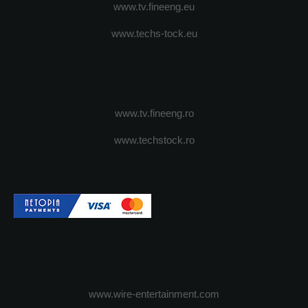
www.tv.fineeng.eu
www.techs-tock.eu
www.tv.fineeng.ro
www.techstock.ro
www.wire-entertainment.com