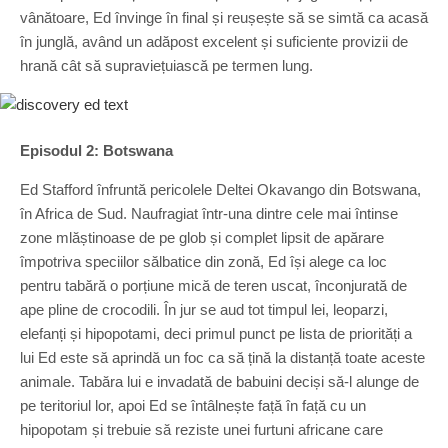
vânătoare, Ed învinge în final și reușește să se simtă ca acasă
în junglă, având un adăpost excelent și suficiente provizii de
hrană cât să supraviețuiască pe termen lung.
Episodul 2: Botswana
Ed Stafford înfruntă pericolele Deltei Okavango din Botswana,
în Africa de Sud. Naufragiat într-una dintre cele mai întinse
zone mlăștinoase de pe glob și complet lipsit de apărare
împotriva speciilor sălbatice din zonă, Ed își alege ca loc
pentru tabără o porțiune mică de teren uscat, înconjurată de
ape pline de crocodili. În jur se aud tot timpul lei, leoparzi,
elefanți și hipopotami, deci primul punct pe lista de priorități a
lui Ed este să aprindă un foc ca să țină la distanță toate aceste
animale. Tabăra lui e invadată de babuini deciși să-l alunge de
pe teritoriul lor, apoi Ed se întâlnește față în față cu un
hipopotam și trebuie să reziste unei furtuni africane care