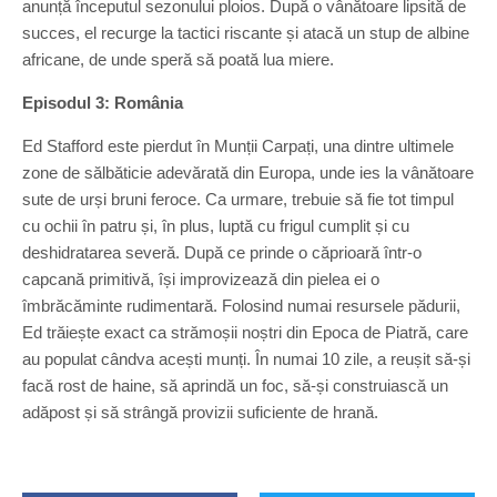
anunță începutul sezonului ploios. După o vânătoare lipsită de
succes, el recurge la tactici riscante și atacă un stup de albine
africane, de unde speră să poată lua miere.
Episodul 3: România
Ed Stafford este pierdut în Munții Carpați, una dintre ultimele
zone de sălbăticie adevărată din Europa, unde ies la vânătoare
sute de urși bruni feroce. Ca urmare, trebuie să fie tot timpul
cu ochii în patru și, în plus, luptă cu frigul cumplit și cu
deshidratarea severă. După ce prinde o căprioară într-o
capcană primitivă, își improvizează din pielea ei o
îmbrăcăminte rudimentară. Folosind numai resursele pădurii,
Ed trăiește exact ca strămoșii noștri din Epoca de Piatră, care
au populat cândva acești munți. În numai 10 zile, a reușit să-și
facă rost de haine, să aprindă un foc, să-și construiască un
adăpost și să strângă provizii suficiente de hrană.