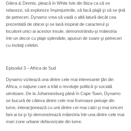
Gilera & Dennis, pleacă în White Isle din Ibiza ca să se
relaxeze, să exploreze împrejurimile, să facă plajă şi să se ţină
de petreceri. Dynamo vrea să vadă o altă latură decât cea
prezentată de obicei şi se lasă inspirat de caracterul şi
locuitorii unici ai acestor insule, demonstrându-şi măiestria
într-un decor cu plaje splendide, apusuri de soare şi petreceri
cu invitaţi celebri.
Episodul 3 – Africa de Sud
Dynamo vizitează una dintre cele mai interesante ţări din
Africa, o naţiune care a trăit o revoluţie politică şi socială
uimitoare. De la Johannesburg până în Cape Town, Dynamo
se bucură de câteva dintre cele mai frumoase peisaje din
lume, interacţionează cu unii dintre cei mai calzi şi mai sinceri
fani ai lui şi îşi demonstrează măiestria într-una dintre cele mai
mari zone urbane defavorizate din lume.