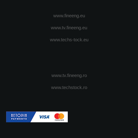
www.fineeng.eu
www.tv.fineeng.eu
www.techs-tock.eu
www.tv.fineeng.ro
www.techstock.ro