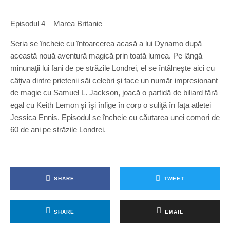
Episodul 4 – Marea Britanie
Seria se încheie cu întoarcerea acasă a lui Dynamo după
această nouă aventură magică prin toată lumea. Pe lângă
minunaţii lui fani de pe străzile Londrei, el se întâlneşte aici cu
câţiva dintre prietenii săi celebri şi face un număr impresionant
de magie cu Samuel L. Jackson, joacă o partidă de biliard fără
egal cu Keith Lemon şi îşi înfige în corp o suliţă în faţa atletei
Jessica Ennis. Episodul se încheie cu căutarea unei comori de
60 de ani pe străzile Londrei.
SHARE
TWEET
SHARE
EMAIL