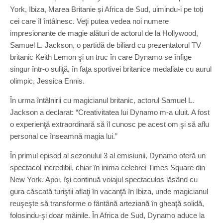
York, Ibiza, Marea Britanie și Africa de Sud, uimindu-i pe toți
cei care îl întâlnesc. Veţi putea vedea noi numere
impresionante de magie alături de actorul de la Hollywood,
Samuel L. Jackson, o partidă de biliard cu prezentatorul TV
britanic Keith Lemon şi un truc în care Dynamo se înfige
singur într-o suliţă, în faţa sportivei britanice medaliate cu aurul
olimpic, Jessica Ennis.
În urma întâlnirii cu magicianul britanic, actorul Samuel L.
Jackson a declarat: “Creativitatea lui Dynamo m-a uluit. A fost
o experienţă extraordinară să îl cunosc pe acest om şi să aflu
personal ce înseamnă magia lui.”
În primul episod al sezonului 3 al emisiunii, Dynamo oferă un
spectacol incredibil, chiar în inima celebrei Times Square din
New York. Apoi, îşi continuă voiajul spectaculos lăsând cu
gura căscată turiştii aflaţi în vacanţă în Ibiza, unde magicianul
reuşeşte să transforme o fântână arteziană în gheaţă solidă,
folosindu-şi doar mâinile. În Africa de Sud, Dynamo aduce la