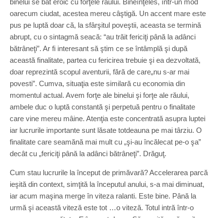
binelui se bat eroic cu forţele râului. Bineînţeles, într-un mod
oarecum ciudat, acestea mereu câştigă. Un accent mare este
pus pe luptă doar că, la sfârşitul poveştii, aceasta se termină
abrupt, cu o sintagmă seacă: “au trăit fericiţi până la adânci
bătrâneţi”. Ar fi interesant să ştim ce se întâmplă şi după
această finalitate, partea cu fericirea trebuie şi ea dezvoltată,
doar reprezintă scopul aventurii, fără de care„nu s-ar mai
povesti”. Cumva, situaţia este similară cu econo­mia din
momentul actual. Avem forţe ale binelui şi forţe ale răului,
ambele duc o luptă constantă şi perpetuă pentru o finalitate
care vine mereu mâine. Atenţia este concentrată asupra luptei
iar lucrurile importante sunt lăsate totdeauna pe mai târziu. O
finalitate care seamănă mai mult cu „şi-au încălecat pe-o şa”
decât cu „fericiţi până la adânci bătrâneţi”. Drăguţ.
Cum stau lucrurile la început de primăvară? Accelerarea parcă
ieşită din context, simţită la începutul anului, s-a mai diminuat,
iar acum maşina merge în viteza ralanti. Este bine. Până la
urmă şi această viteză este tot …o viteză. Totul intră într-o