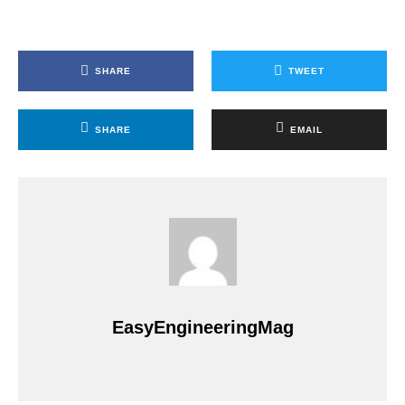
SHARE
TWEET
SHARE
EMAIL
EasyEngineeringMag