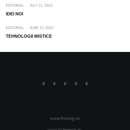
EDITORIAL
·
JULY 21, 2023
IDEI NOI
EDITORIAL
·
JUNE 12, 2023
TEHNOLOGII MISTICE
www.fineeng.eu
www.tv.fineeng.eu