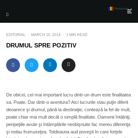
Romanian
▼
EDITORIAL
·
MARCH 10, 2014
·
1 MIN READ
DRUMUL SPRE POZITIV
De obicei, cel mai important lucru dintr-un drum este finalitatea
sa. Poate. Dar dintr-o aventura? Aici lucrurile stau puţin diferit
deoarece şi drumul, până la destinaţie, contează la fel de mult,
poate chiar mai mult decât o simplă finalitate. Oamenii întâlniţi,
peripeţiile avute şi întâmplările neobişnuite fac mereu diferenţa
şi redau frumuseţea. Totdeauna aud poveşti în care forţele