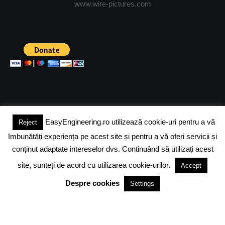
www.wire-pictures.com
EasyEngineering.ro utilizează cookie-uri pentru a vă
Reject
(c) 2024 - FineEngineeringMagazine. All rights reserved.
îmbunătăți experiența pe acest site și pentru a vă oferi servicii și
DESPRE NOI
ADVERTISING
JOBS
DESPRE COOKIES
conținut adaptate intereselor dvs. Continuând să utilizați acest
site, sunteți de acord cu utilizarea cookie-urilor.
Accept
POLITICA DE CONFIDENTIALITATE
TERMENI SI CONDITII
Despre cookies
Settings