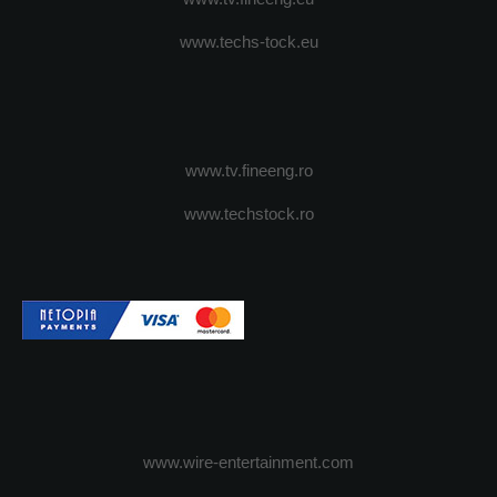
www.techs-tock.eu
www.tv.fineeng.ro
www.techstock.ro
www.wire-entertainment.com