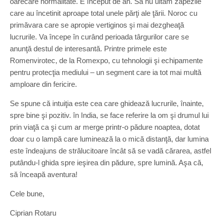
oarecare normalitate. E început de an. Să nu uităm zăpezile
care au încetinit aproape total unele părţi ale ţării. Noroc cu
primăvara care se apropie vertiginos şi mai dezgheaţă
lucrurile. Va începe în curând perioada târgurilor care se
anunţă destul de interesantă. Printre primele este
Romenvirotec, de la Romexpo, cu tehnologii şi echipamente
pentru protecţia mediului – un segment care ia tot mai multă
amploare din fericire.
Se spune că intuiţia este cea care ghidează lucrurile, înainte,
spre bine şi pozitiv. în India, se face referire la om şi drumul lui
prin viaţă ca şi cum ar merge printr-o pădure noaptea, dotat
doar cu o lampă care luminează la o mică distanţă, dar lumina
este îndeajuns de strălucitoare încât să se vadă cărarea, astfel
putându-l ghida spre ieşirea din pădure, spre lumină. Aşa că,
să înceapă aventura!
Cele bune,
Ciprian Rotaru