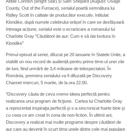
Abbie Cornish (Bright Star) și Sam Shepard (August: Osage
County, Out of the Furnace), serialul poartă semnătura lui
Ridley Scott în calitate de producător executiv. Intitulat
Klondike, după numele celebrului orășel în care se desfășoară
întreaga acțiune, serialul este o ecranizare a romanului lui
Charlotte Gray “Căutătorii de aur: Cum e să dai lovitura în
Klondike”
Primul episod al seriei, difuzat pe 20 ianuarie în Statele Unite, a
stabilit un nou record de audiență pentru prime time-ul unei zile
de luni, fiind urmărit de 3,4 milioane de telespectatori. În
România, premiera serialului va fi difuzată pe Discovery
Channel miercuri, 5 martie, de la ora 22.00.
“Discovery căuta de ceva vreme ideea perfectă pentru
realizarea unui program de ficţiune. Cartea lui Charlotte Gray
a reprezentat inspiraţia perfectă şi s-a sincronizat foarte bine şi
cu ceea ce am creat în zona de non-fiction. În ultimii ani,
Discovery a realizat mai multe programe despre căutători de
aur care au devenit în scurt timp unele dintre cele mai populare