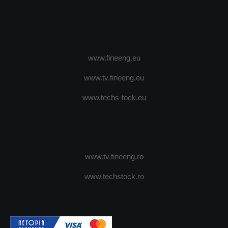
www.fineeng.eu
www.tv.fineeng.eu
www.techs-tock.eu
www.tv.fineeng.ro
www.techstock.ro