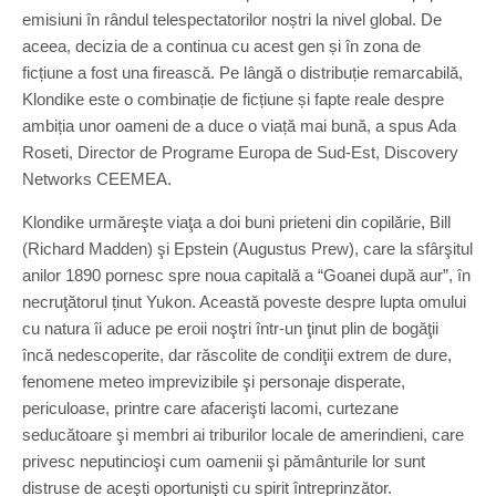
emisiuni în rândul telespectatorilor noștri la nivel global. De
aceea, decizia de a continua cu acest gen și în zona de
ficțiune a fost una firească. Pe lângă o distribuție remarcabilă,
Klondike este o combinație de ficțiune și fapte reale despre
ambiția unor oameni de a duce o viață mai bună, a spus Ada
Roseti, Director de Programe Europa de Sud-Est, Discovery
Networks CEEMEA.
Klondike urmăreşte viaţa a doi buni prieteni din copilărie, Bill
(Richard Madden) şi Epstein (Augustus Prew), care la sfârşitul
anilor 1890 pornesc spre noua capitală a “Goanei după aur”, în
necruţătorul ținut Yukon. Această poveste despre lupta omului
cu natura îi aduce pe eroii noştri într-un ţinut plin de bogăţii
încă nedescoperite, dar răscolite de condiţii extrem de dure,
fenomene meteo imprevizibile şi personaje disperate,
periculoase, printre care afacerişti lacomi, curtezane
seducătoare şi membri ai triburilor locale de amerindieni, care
privesc neputincioşi cum oamenii şi pământurile lor sunt
distruse de aceşti oportunişti cu spirit întreprinzător.