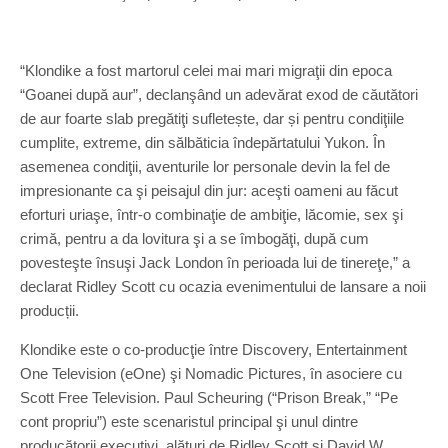
“Klondike a fost martorul celei mai mari migraţii din epoca
“Goanei după aur”, declanşând un adevărat exod de căutători
de aur foarte slab pregătiţi sufletește, dar și pentru condiţiile
cumplite, extreme, din sălbăticia îndepărtatului Yukon. În
asemenea condiţii, aventurile lor personale devin la fel de
impresionante ca şi peisajul din jur: aceşti oameni au făcut
eforturi uriaşe, într-o combinaţie de ambiţie, lăcomie, sex şi
crimă, pentru a da lovitura şi a se îmbogăţi, după cum
povesteşte însuşi Jack London în perioada lui de tinereţe,” a
declarat Ridley Scott cu ocazia evenimentului de lansare a noii
producții.
Klondike este o co-producţie între Discovery, Entertainment
One Television (eOne) şi Nomadic Pictures, în asociere cu
Scott Free Television. Paul Scheuring (“Prison Break,” “Pe
cont propriu”) este scenaristul principal şi unul dintre
producătorii executivi, alături de Ridley Scott şi David W.