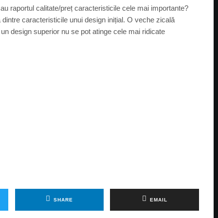
sau raportul calitate/preț caracteristicile cele mai importante?
ntre caracteristicile unui design inițial. O veche zicală
ă un design superior nu se pot atinge cele mai ridicate
SHARE
EMAIL