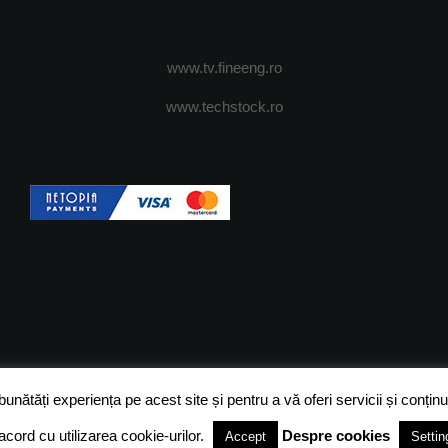
www.tv.fineeng.ro
www.techstock.ro
OI
ADVERTISING
JOBS
DESPRE COOKIES
POLIT
ătăți experiența pe acest site și pentru a vă oferi servicii și conținut
acord cu utilizarea cookie-urilor.
Despre cookies
Accept
Settin