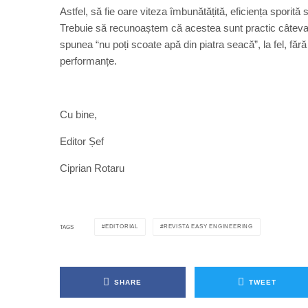
Astfel, să fie oare viteza îmbunătățită, eficiența sporită 
Trebuie să recunoaștem că acestea sunt practic câteva di
spunea “nu poți scoate apă din piatra seacă”, la fel, făr
performanțe.
Cu bine,
Editor Șef
Ciprian Rotaru
EDITORIAL
REVISTA EASY ENGINEERING
TAGS
SHARE
TWEET