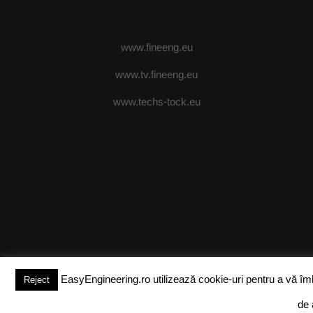
www.fineeng.eu
www.tv.fineeng.eu
www.techs-tock.eu
(c) 2024 - FineEngineeringMagazine. All rights reserved.
DESPRE N
EasyEngineering.ro utilizează cookie-uri pentru a vă îmbun
Reject
de 