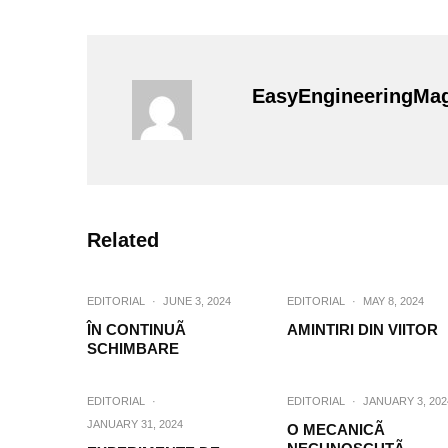
EasyEngineeringMa
Related
EDITORIAL
·
JUNE 3, 2024
EDITORIAL
·
MAY 8, 2024
ÎN CONTINUÃ
AMINTIRI DIN VIITOR
SCHIMBARE
EDITORIAL
·
EDITORIAL
·
JANUARY 3, 202
JANUARY 31, 2024
O MECANICÃ