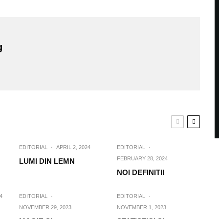
g
EDITORIAL
·
APRIL 2, 2024
EDITORIAL
·
FEBRUARY 28, 2024
LUMI DIN LEMN
NOI DEFINITII
4
EDITORIAL
·
EDITORIAL
·
NOVEMBER 29, 2023
NOVEMBER 1, 2023