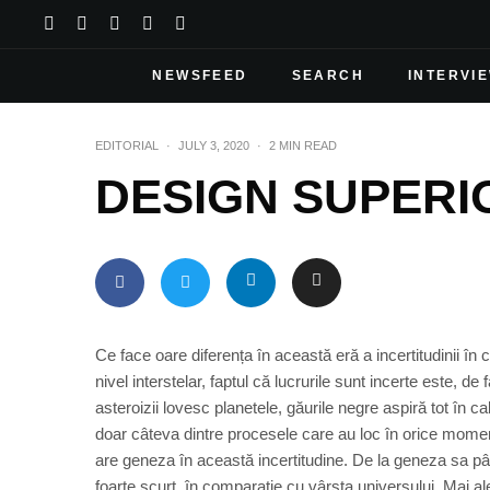
NEWSFEED
SEARCH
INTERVI
EDITORIAL
·
JULY 3, 2020
·
2 MIN READ
DESIGN SUPERI
Ce face oare diferența în această eră a incertitudinii î
nivel interstelar, faptul că lucrurile sunt incerte este, de
asteroizii lovesc planetele, găurile negre aspiră tot în ca
doar câteva dintre procesele care au loc în orice moment
are geneza în această incertitudine. De la geneza sa pân
foarte scurt, în comparație cu vârsta universului. Mai a