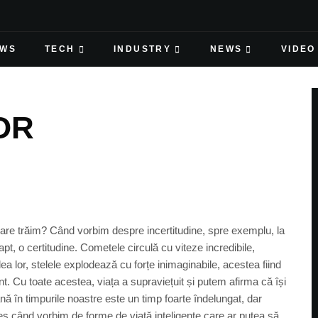
EWS
TECH
INDUSTRY
NEWS
VIDEO
OR
n care trăim? Când vorbim despre incertitudine, spre exemplu, la
 fapt, o certitudine. Cometele circulă cu viteze incredibile,
lea lor, stelele explodează cu forțe inimaginabile, acestea fiind
. Cu toate acestea, viața a supraviețuit și putem afirma că își
ă în timpurile noastre este un timp foarte îndelungat, dar
les când vorbim de forme de viață inteligente care ar putea să