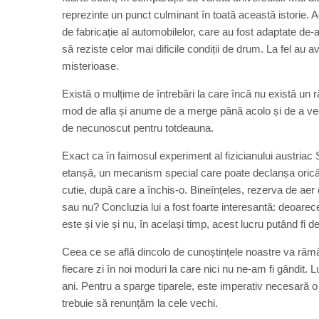
reprezinte un punct culminant în toată această istorie.
de fabricație al automobilelor, care au fost adaptate de-
să reziste celor mai dificile condiții de drum. La fel au a
misterioase.
Există o mulțime de întrebări la care încă nu există un r
mod de afla și anume de a merge până acolo și de a ved
de necunoscut pentru totdeauna.
Exact ca în faimosul experiment al fizicianului austriac 
etanșă, un mecanism special care poate declanșa oricân
cutie, după care a închis-o. Bineînțeles, rezerva de aer 
sau nu? Concluzia lui a fost foarte interesantă: deoarece
este și vie și nu, în același timp, acest lucru putând fi 
Ceea ce se află dincolo de cunoștințele noastre va răm
fiecare zi în noi moduri la care nici nu ne-am fi gând
ani. Pentru a sparge tiparele, este imperativ necesară o 
trebuie să renunțăm la cele vechi.