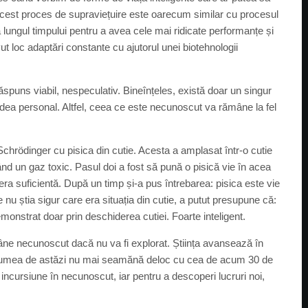
 Acest proces de supraviețuire este oarecum similar cu procesul
a lungul timpului pentru a avea cele mai ridicate performanțe și
vut loc adaptări constante cu ajutorul unei biotehnologii
ăspuns viabil, nespeculativ. Bineînțeles, există doar un singur
ea personal. Altfel, ceea ce este necunoscut va rămâne la fel
Schrödinger cu pisica din cutie. Acesta a amplasat într-o cutie
d un gaz toxic. Pasul doi a fost să pună o pisică vie în acea
era suficientă. După un timp și-a pus întrebarea: pisica este vie
 nu știa sigur care era situația din cutie, a putut presupune că:
demonstrat doar prin deschiderea cutiei. Foarte inteligent.
âne necunoscut dacă nu va fi explorat. Știința avansează în
it. Lumea de astăzi nu mai seamănă deloc cu cea de acum 30 de
incursiune în necunoscut, iar pentru a descoperi lucruri noi,