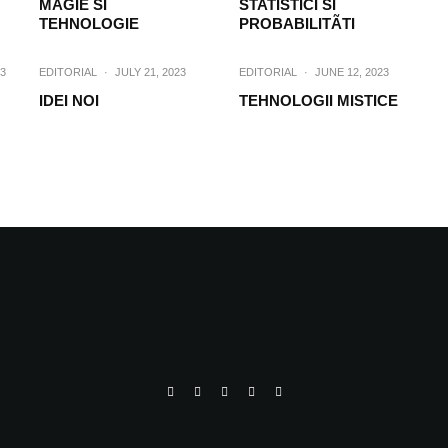
MAGIE SI
STATISTICI SI
TEHNOLOGIE
PROBABILITÃTI
3
EDITORIAL
·
JULY 21, 2023
EDITORIAL
·
JUNE 12, 2023
IDEI NOI
TEHNOLOGII MISTICE