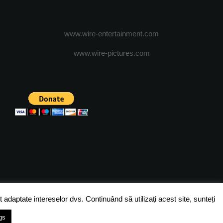
www.wire-entertainment.com
www.wire-pictures.com
ICA DE CONFIDENTIALITATE
TERMENI SI CONDITII
 adaptate intereselor dvs. Continuând să utilizați acest site, sunteți
gs