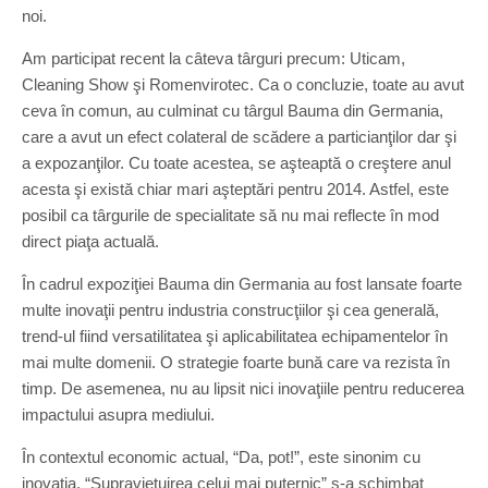
noi.
Am participat recent la câteva târguri precum: Uticam,
Cleaning Show şi Romenvirotec. Ca o concluzie, toate au avut
ceva în comun, au culminat cu târgul Bauma din Germania,
care a avut un efect colateral de scădere a particianţilor dar şi
a expozanţilor. Cu toate acestea, se aşteaptă o creştere anul
acesta şi există chiar mari aşteptări pentru 2014. Astfel, este
posibil ca târgurile de specialitate să nu mai reflecte în mod
direct piaţa actuală.
În cadrul expoziţiei Bauma din Germania au fost lansate foarte
multe inovaţii pentru industria construcţiilor şi cea generală,
trend-ul fiind versatilitatea şi aplicabilitatea echipamentelor în
mai multe domenii. O strategie foarte bună care va rezista în
timp. De asemenea, nu au lipsit nici inovaţiile pentru reducerea
impactului asupra mediului.
În contextul economic actual, “Da, pot!”, este sinonim cu
inovaţia. “Supravieţuirea celui mai puternic” s-a schimbat