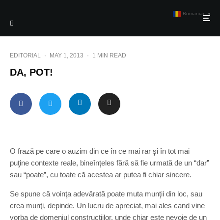
Romanian
▼
EDITORIAL
·
MAY 1, 2013
·
1 MIN READ
DA, POT!
O frază pe care o auzim din ce în ce mai rar şi în tot mai
puţine contexte reale, bineînţeles fără să fie urmată de un “dar”
sau “poate”, cu toate că acestea ar putea fi chiar sincere.
Se spune că voinţa adevărată poate muta munţii din loc, sau
crea munţi, depinde. Un lucru de apreciat, mai ales cand vine
vorba de domeniul construcţiilor, unde chiar este nevoie de un