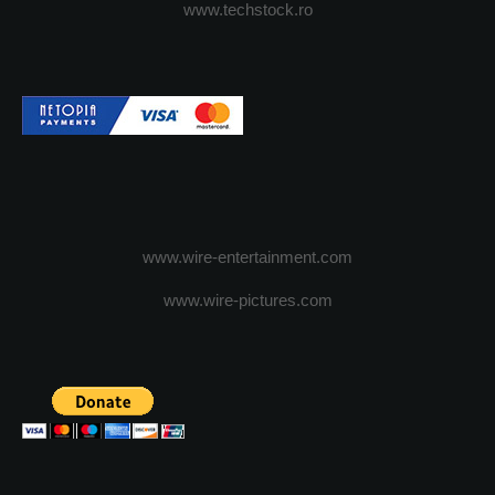
www.techstock.ro
www.wire-entertainment.com
www.wire-pictures.com