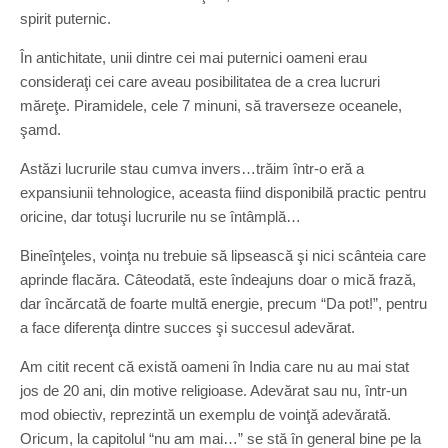
spirit puternic.
În antichitate, unii dintre cei mai puternici oameni erau
consideraţi cei care aveau posibilitatea de a crea lucruri
măreţe. Piramidele, cele 7 minuni, să traverseze oceanele,
şamd.
Astăzi lucrurile stau cumva invers…trăim într-o eră a
expansiunii tehnologice, aceasta fiind disponibilă practic pentru
oricine, dar totuşi lucrurile nu se întâmplă…
Bineînţeles, voinţa nu trebuie să lipsească şi nici scânteia care
aprinde flacăra. Câteodată, este îndeajuns doar o mică frază,
dar încărcată de foarte multă energie, precum “Da pot!”, pentru
a face diferenţa dintre succes şi succesul adevărat.
Am citit recent că există oameni în India care nu au mai stat
jos de 20 ani, din motive religioase. Adevărat sau nu, într-un
mod obiectiv, reprezintă un exemplu de voinţă adevărată.
Oricum, la capitolul “nu am mai…” se stă în general bine pe la