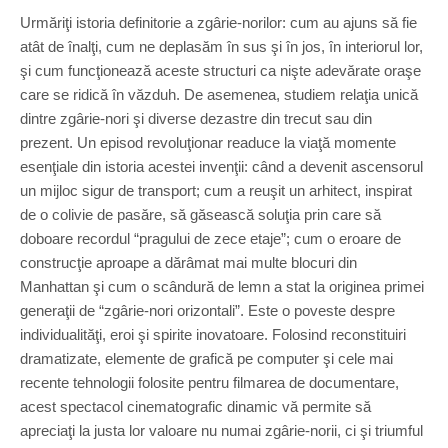
Urmăriţi istoria definitorie a zgârie-norilor: cum au ajuns să fie
atât de înalţi, cum ne deplasăm în sus şi în jos, în interiorul lor,
şi cum funcţionează aceste structuri ca nişte adevărate oraşe
care se ridică în văzduh. De asemenea, studiem relaţia unică
dintre zgârie-nori şi diverse dezastre din trecut sau din
prezent. Un episod revoluţionar readuce la viaţă momente
esenţiale din istoria acestei invenţii: când a devenit ascensorul
un mijloc sigur de transport; cum a reuşit un arhitect, inspirat
de o colivie de pasăre, să găsească soluţia prin care să
doboare recordul “pragului de zece etaje”; cum o eroare de
construcţie aproape a dărâmat mai multe blocuri din
Manhattan şi cum o scândură de lemn a stat la originea primei
generaţii de “zgârie-nori orizontali”. Este o poveste despre
individualităţi, eroi şi spirite inovatoare. Folosind reconstituiri
dramatizate, elemente de grafică pe computer şi cele mai
recente tehnologii folosite pentru filmarea de documentare,
acest spectacol cinematografic dinamic vă permite să
apreciaţi la justa lor valoare nu numai zgârie-norii, ci şi triumful