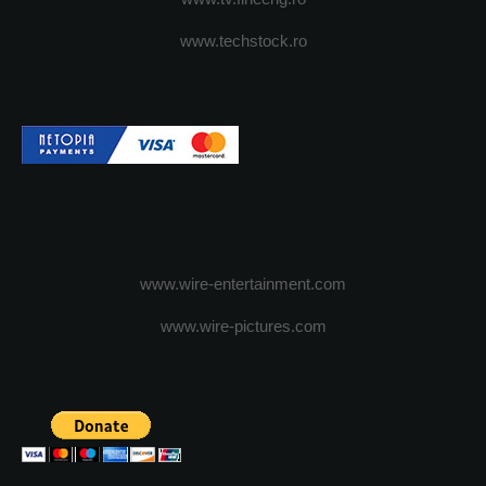
www.techstock.ro
www.wire-entertainment.com
www.wire-pictures.com