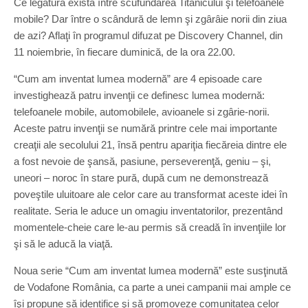
Ce legatură există între scufundarea Titanicului şi telefoanele
mobile? Dar între o scândură de lemn şi zgârâie norii din ziua
de azi? Aflaţi în programul difuzat pe Discovery Channel, din
11 noiembrie, în fiecare duminică, de la ora 22.00.
“Cum am inventat lumea modernă” are 4 episoade care
investighează patru invenţii ce definesc lumea modernă:
telefoanele mobile, automobilele, avioanele si zgârie-norii.
Aceste patru invenţii se numără printre cele mai importante
creaţii ale secolului 21, însă pentru apariţia fiecăreia dintre ele
a fost nevoie de şansă, pasiune, perseverenţă, geniu – şi,
uneori – noroc în stare pură, după cum ne demonstrează
poveştile uluitoare ale celor care au transformat aceste idei în
realitate. Seria le aduce un omagiu inventatorilor, prezentând
momentele-cheie care le-au permis să creadă în invenţiile lor
şi să le aducă la viaţă.
Noua serie “Cum am inventat lumea modernă” este susţinută
de Vodafone România, ca parte a unei campanii mai ample ce
îşi propune să identifice şi să promoveze comunitatea celor