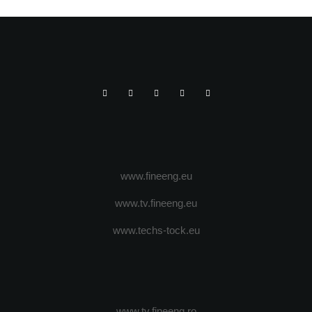
www.fineeng.eu
www.tv.fineeng.eu
www.techs-tock.eu
www.tv.fineeng.ro