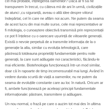
cel mai probabil, înțelegerea oamenilor? Dacă ar fi să ne
transpunem în trecut, cu câteva mii de ani în urmă, civilizațiile
de atunci ,cu siguranță, aveau o altă idee despre viitorul
îndepărtat, cel în care ne aflăm noi acum. Ne putem da seama
de acest lucru din mai multe surse, cele mai reprezentative ar
fi mitologia, o cunoaștere obiectivă transmisă prin reprezentații
ce pot fi înțelese cu o oarecare ușurință de viitoarele generații.
Există o nevoie perpetuă de a transmite informația de la o
generație la alta, similar cu evoluția tehnologică, care
păstrează totdeauna proprietăți fundamentale pentru noile
generații, la care sunt adăugate noi caracteristici, făcându-le
mai eficiente. Biotehnologia funcționează într-un mod similar,
doar că în rapoarte de timp incomensurabil mai lungi. Având în
vedere durata scurtă de viață a oamenilor, nu ne putem da
seama de evoluțiile constante care au loc în natură. Oricum ar
fi, ambele funcționează pe aceleași principii fundamentale
informaționale: păstrare, transmitere și adăugare.
Un nou normal, o frază pe care o auzim tot mai des în ultima