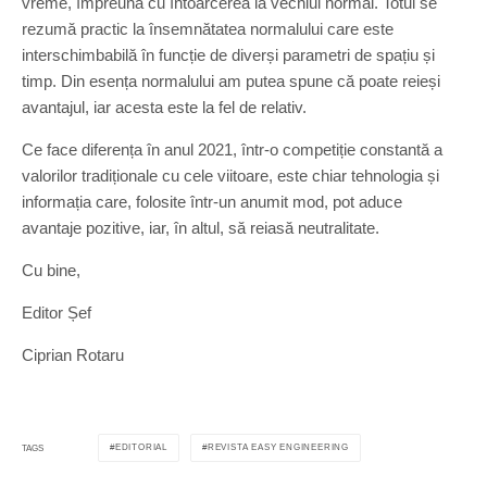
vreme, împreună cu întoarcerea la vechiul normal. Totul se
rezumă practic la însemnătatea normalului care este
interschimbabilă în funcție de diverși parametri de spațiu și
timp. Din esența normalului am putea spune că poate reieși
avantajul, iar acesta este la fel de relativ.
Ce face diferența în anul 2021, într-o competiție constantă a
valorilor tradiționale cu cele viitoare, este chiar tehnologia și
informația care, folosite într-un anumit mod, pot aduce
avantaje pozitive, iar, în altul, să reiasă neutralitate.
Cu bine,
Editor Șef
Ciprian Rotaru
EDITORIAL
REVISTA EASY ENGINEERING
TAGS