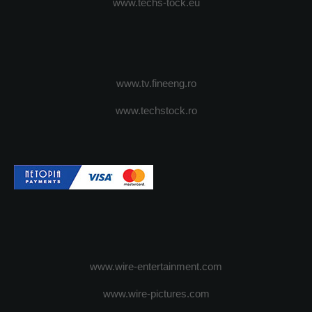
www.techs-tock.eu
www.tv.fineeng.ro
www.techstock.ro
www.wire-entertainment.com
www.wire-pictures.com