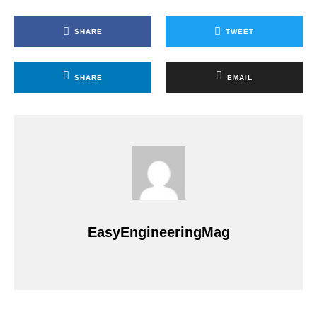
SHARE
TWEET
SHARE
EMAIL
EasyEngineeringMag