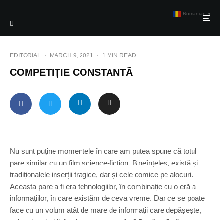
Romanian
▼
EDITORIAL
·
MARCH 9, 2021
·
1 MIN READ
COMPETIȚIE CONSTANTÃ
Nu sunt puține momentele în care am putea spune că totul
pare similar cu un film science-fiction. Bineînțeles, există și
tradiționalele inserții tragice, dar și cele comice pe alocuri.
Aceasta pare a fi era tehnologiilor, în combinație cu o eră a
informațiilor, în care existăm de ceva vreme. Dar ce se poate
face cu un volum atât de mare de informații care depășește,