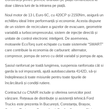
doar câteva luni de la intrarea pe piață.
Noul motor de 13 L Euro 6C, cu 420CP și 2150Nm, asigură un
echilibru ideal între performanță și economie. Acesta dispune
de un sistem de recirculare a gazelor de evacuare, geometrie
variabilă a turbocompresorului, sistem de injecție directă și
unitate de control electronic inteligent. De asemenea,
motoarele EcoTorq sunt echipate cu toate sistemele “SMART”
care contribuie la economia de carburant: alternator,
compresor, pompa de servo cu debit variabil și pompa de apa.
Șasiul ranforsat pe toată lungimea, suspensia ranforsata cât si
garda la sol impozantă, ajută autobasculanta 4142D, să-și
îndeplinească toate misiunile pentru toate tipurile de
încărcătură și condiții rutiere.
Contractul cu CNAIR include și oferirea serviciilor post
vânzare. Rețeaua de distribuție și asistență tehnică Ford
Trucks este prezenta în București, Constanța, Brașov,