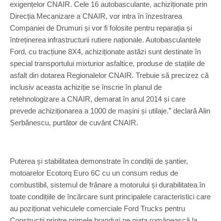
exigențelor CNAIR. Cele 16 autobasculante, achiziționate prin
Direcția Mecanizare a CNAIR, vor intra în înzestrarea
Companiei de Drumuri și vor fi folosite pentru reparația și
întreținerea infrastructurii rutiere naționale. Autobasculantele
Ford, cu tracțiune 8X4, achiziționate astăzi sunt destinate în
special transportului mixturior asfaltice, produse de stațiile de
asfalt din dotarea Regionalelor CNAIR. Trebuie să precizez că
inclusiv aceasta achiziție se înscrie în planul de
retehnologizare a CNAIR, demarat în anul 2014 și care
prevede achiziționarea a 1000 de mașini și utilaje.” declară Alin
Șerbănescu, purtător de cuvânt CNAIR.
Puterea și stabilitatea demonstrate în condiții de șantier,
motoarelor Ecotorq Euro 6C cu un consum redus de
combustibil, sistemul de frânare a motorului și durabilitatea în
toate condițiile de încărcare sunt principalele caracteristici care
au poziționat vehiculele comerciale Ford Trucks pentru
Construcții printre primele branduri pe piața românească la