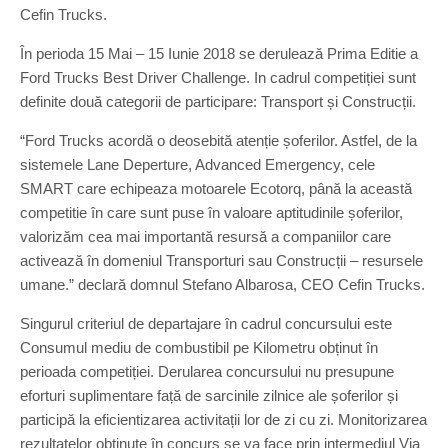
Cefin Trucks.
În perioda 15 Mai – 15 Iunie 2018 se derulează Prima Editie a
Ford Trucks Best Driver Challenge. In cadrul competiției sunt
definite două categorii de participare: Transport și Construcții.
“Ford Trucks acordă o deosebită atenție șoferilor. Astfel, de la
sistemele Lane Deperture, Advanced Emergency, cele
SMART care echipeaza motoarele Ecotorq, până la această
competitie în care sunt puse în valoare aptitudinile șoferilor,
valorizăm cea mai importantă resursă a companiilor care
activează în domeniul Transporturi sau Construcții – resursele
umane.” declară domnul Stefano Albarosa, CEO Cefin Trucks.
Singurul criteriul de departajare în cadrul concursului este
Consumul mediu de combustibil pe Kilometru obținut în
perioada competiției. Derularea concursului nu presupune
eforturi suplimentare față de sarcinile zilnice ale șoferilor și
participă la eficientizarea activitații lor de zi cu zi. Monitorizarea
rezultatelor obținute în concurs se va face prin intermediul Via