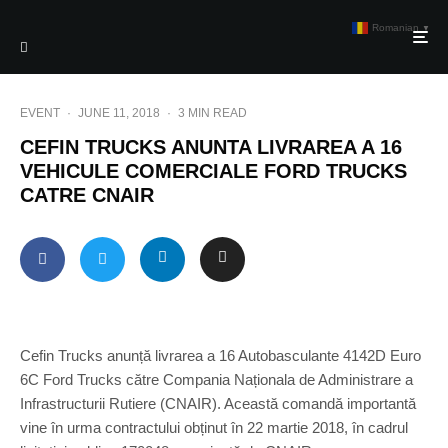
Romanian
▼
EVENT
·
JUNE 11, 2018
·
3 MIN READ
CEFIN TRUCKS ANUNTA LIVRAREA A 16
VEHICULE COMERCIALE FORD TRUCKS
CATRE CNAIR
Cefin Trucks anunță livrarea a 16 Autobasculante 4142D Euro
6C Ford Trucks către Compania Naționala de Administrare a
Infrastructurii Rutiere (CNAIR). Această comandă importantă
vine în urma contractului obținut în 22 martie 2018, în cadrul