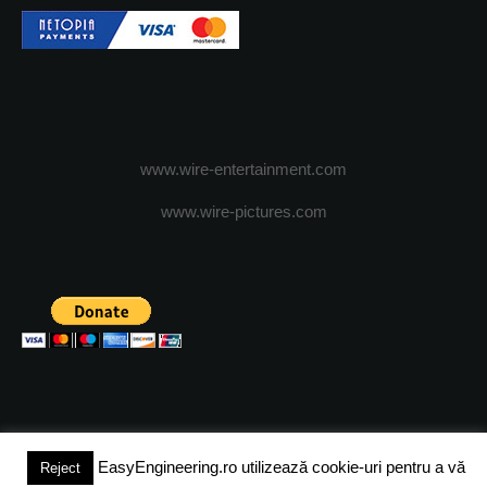
www.wire-entertainment.com
www.wire-pictures.com
EasyEngineering.ro utilizează cookie-uri pentru a vă
Reject
(c) 2024 - FineEngineeringMagazine. All rights reserved.