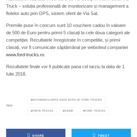
Truck – soluția profesională de monitorizare și management a
flotelor auto prin GPS, sistem oferit de Via Sat.
Premiile puse în concurs sunt 10 vouchere cadou în valoare
de 500 de Euro pentru primii 5 clasați la cele doua categorii ale
competiției. Rezultatele înregistrate în competitie, și primii
clasați, vor fi comunicate săptămânal pe websiteul companiei
www.ford-trucks.ro
.
Rezultatele finale vor fi publicate pana cel tarziu la data de 1
Iulie 2018.
AUTOBASCULANTE 4142D EURO 6C FORD TRUCKS
TAGS
CEFIN TRUCKS
CNAIR
FORD TRUCKS
SHARE
TWEET