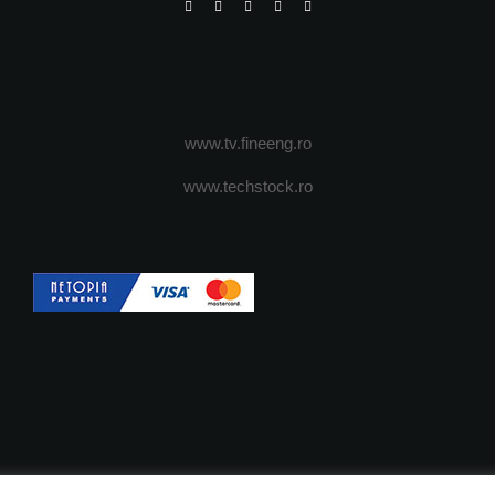
www.tv.fineeng.ro
www.techstock.ro
OI
ADVERTISING
JOBS
DESPRE COOKIES
POLIT