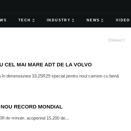
EWS
TECH
INDUSTRY
NEWS
VIDEO
Oldest
 CEL MAI MARE ADT DE LA VOLVO
 în dimensiunea 33.25R29 special pentru noul camion cu benă
 NOU RECORD MONDIAL
 38 de minute, acoperind 15.200 de...
SEPTEMBER 6, 2016
Y LANSEAZA