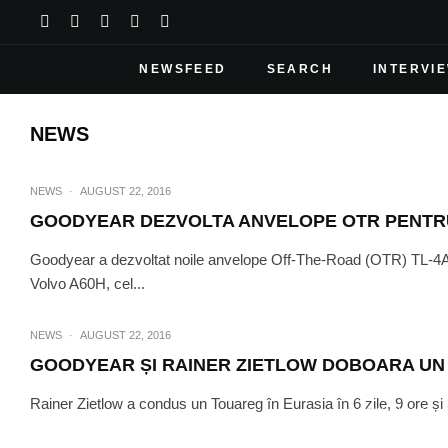
NEWSFEED
SEARCH
INTERVI
NEWS
NEWS
·
AUGUST 22, 2016
GOODYEAR DEZVOLTA ANVELOPE OTR PENTRU
Goodyear a dezvoltat noile anvelope Off-The-Road (OTR) TL-4A
Volvo A60H, cel...
NEWS
·
AUGUST 22, 2016
GOODYEAR ȘI RAINER ZIETLOW DOBOARA UN
Rainer Zietlow a condus un Touareg în Eurasia în 6 zile, 9 ore și
NEW
NEWS
·
DISCOVER