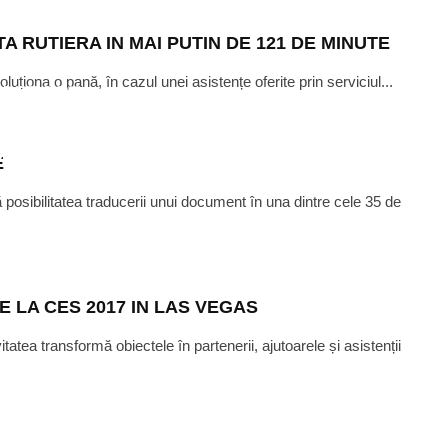
A RUTIERA IN MAI PUTIN DE 121 DE MINUTE
ționa o pană, în cazul unei asistențe oferite prin serviciul...
EMBER 7, 2016
ARALE OFFSHORE ASIGURA
SCURTE CU AJUTORUL EATON
E
 posibilitatea traducerii unui document în una dintre cele 35 de
E LA CES 2017 IN LAS VEGAS
tea transformă obiectele în partenerii, ajutoarele și asistenții
ARCH 8, 2017
TIVARII PLANTELOR IN SPATIU