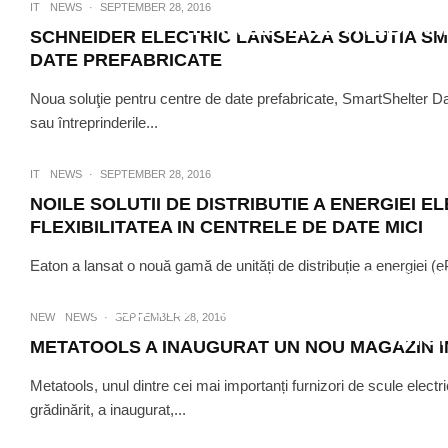
IT
NEWS
·
SEPTEMBER 28, 2016
HARLEYANDTHEDAVI
SCHNEIDER ELECTRIC LANSEAZA SOLUTIA S
DATE PREFABRICATE
Noua soluţie pentru centre de date prefabricate, SmartShelter Data 
sau întreprinderile...
IT
NEWS
·
SEPTEMBER 28, 2016
NOILE SOLUTII DE DISTRIBUTIE A ENERGIEI 
FLEXIBILITATEA IN CENTRELE DE DATE MICI
Eaton a lansat o nouă gamă de unități de distribuție a energiei (e
IT
NEWS
·
SE
NEXANS – SOLUTII INTELIG
NEW
NEWS
·
SEPTEMBER 28, 2016
DIG
METATOOLS A INAUGURAT UN NOU MAGAZIN I
Metatools, unul dintre cei mai importanți furnizori de scule electr
grădinărit, a inaugurat,...