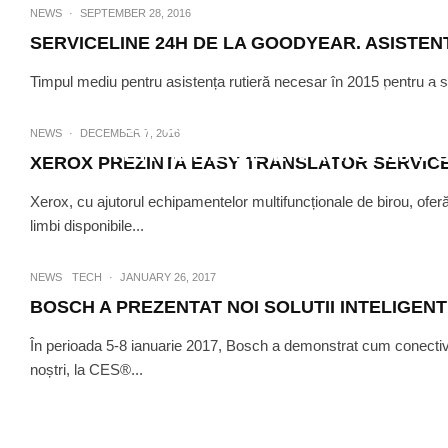
NEWS
·
SEPTEMBER 28, 2016
SERVICELINE 24H DE LA GOODYEAR. ASISTENT
Timpul mediu pentru asistența rutieră necesar în 2015 pentru a solu
NEWS
·
DEC
UN CONSTRUCTOR DE MAC
NEWS
·
DECEMBER 7, 2016
TERMENE DE LIVRARE MAI 
XEROX PREZINTA EASY TRANSLATOR SERVIC
Xerox, cu ajutorul echipamentelor multifuncționale de birou, oferă
limbi disponibile...
NEWS
TECH
·
JANUARY 26, 2017
BOSCH A PREZENTAT NOI SOLUTII INTELIGENT
În perioada 5-8 ianuarie 2017, Bosch a demonstrat cum conectivita
noștri, la CES®...
NEWS
·
M
BASF SUSTINE TESTAREA CUL