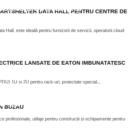
DSONS.DISCOVERY.RO
MARTSHELTER DATA HALL PENTRU CENTRE DE
Hall, este ideală pentru furnizorii de servicii, operatorii cloud
ELECTRICE LANSATE DE EATON IMBUNATATESC
PDU) 1U și 2U pentru rack-uri, proiectate special...
PTEMBER 28, 2016
ENTE PENTRU INFRASTRUCTURA
ITALA
N BUZAU
ice profesionale, utilaje pentru construcții și echipamente pentru