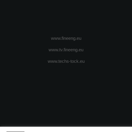
www.fineeng.eu
www.tv.fineeng.eu
www.techs-tock.eu
(c) 2024 - FineEngineeringMagazine. All rights reserved.
DESPRE N