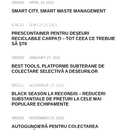
GREEN
·
APRIL 14, 2021
SMART CITY, SMART WASTE MANAGEMENT
GREEN
·
APRIL 5, 2021
5 motive pentru care să alegi produsele și
GREEN
·
MARCH 23, 2021
serviciile Recondis Technology
PRESCONTAINER PENTRU DEȘEURI
RECICLABILE CARPAȚI – TOT CEEA CE TREBUIE
SĂ ȘTII
GREEN
·
JANUARY 27, 2021
BEST TOOLS, PLATFORME SUBTERANE DE
COLECTARE SELECTIVÃ A DEȘEURILOR
GREEN
·
JANUARY 11, 2021
CUM POATE FI EFICIENTĂ O STAȚIE DE
GREEN
·
NOVEMBER 27, 2020
TRANSFER A DEȘEURILOR?
BLACK SEASON LA RECONDIS – REDUCERI
SUBSTANȚIALE DE PREȚURI LA CELE MAI
POPULARE ECHIPAMENTE
GREEN
·
NOVEMBER 25, 2020
AUTOGUNOIERĂ PENTRU COLECTAREA
GREEN
·
NOVEMBER 4, 2020