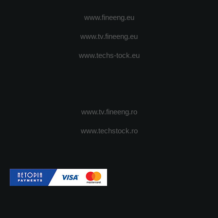
www.fineeng.eu
www.tv.fineeng.eu
www.techs-tock.eu
www.tv.fineeng.ro
www.techstock.ro