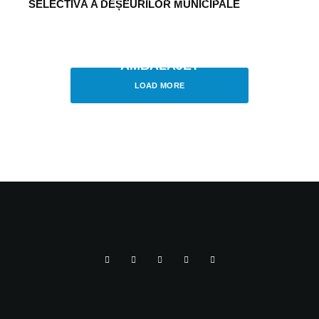
SELECTIVĂ A DEȘEURILOR MUNICIPALE
CUM NE ORIENTĂM PENTRU
COMPACTAREA CORECTĂ A
DEȘEURILOR RECICLABILE DIN
AMBALAJE?
LOAD MORE