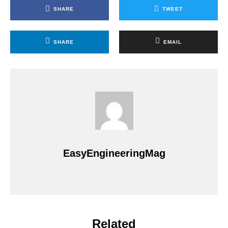
SHARE
TWEET
SHARE
EMAIL
EasyEngineeringMag
Related