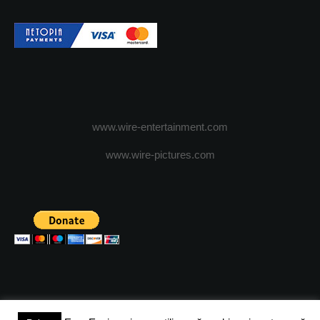
www.wire-entertainment.com
www.wire-pictures.com