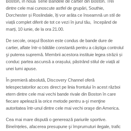
Boston, în noua serie Bandele de cartier din Boston. Trei
dintre cele mai cunoscute astfel de grupări, Southie,
Dorchester și Roslindale, îți vor arăta ce înseamnă un stil de
viață complet diferit de tot ce vezi în jurul tău, începând de
marți, 10 iunie, de la ora 21.00.
De secole, oraşul Boston este condus de bande dure de
cartier, aflate într-o bătălie constantă pentru a câștiga controlul
şi puterea supremă. Membrii acestora instituie legea străzii și
conduc partea ascunsă a orașului, păstrând stilul de viață al
unei lumi apuse.
În premieră absolută, Discovery Channel oferă
telespectatorilor acces direct pe linia frontului în acest război
etern dintre cele mai vechi bande rivale din Boston în care
fiecare apelează la orice metode pentru a-şi menţine
autoritatea într-unul dintre cele mai vechi oraşe din America.
Cea mai mare dispută o generează pariurile sportive.
Bineînțeles, afacerea presupune şi împrumuturi ilegale, trafic