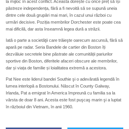
la mijloc în acest conflict. Aceasta dorește cu orice preț să își
păstreze independența, fără a fi nevoită să se supună uneia
dintre cele două grupări mai mari, în cazul unui război cu
urmări decisive. Poziția membrilor Dorchester este poate cea
mai dificilă, dar asta înseamnă legea dură a străzii.
Iată o parte a societăţii care trăieşte oarecum ascunsă, fără să
apară pe radar. Seria Bandele de cartier din Boston îți
dezvăluie secretele bine păstrate ale comunității pariurilor
sportive din Boston, diferitele afaceri obscure ale membrilor,
dar și viața de familie și loialitatea extremă a acestora.
Pat Nee este liderul bandei Southie şi o adevărată legendă în
lumea interlopă a Bostonului. Născut în County Galway,
Irlanda, Pat a emigrat în America împreună cu familia sa la
vârsta de doar 8 ani. Acesta este fost puşcaş marin şi a luptat
în războiul din Vietnam, în anii 1960.