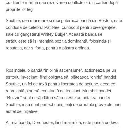
cu diferite mărfuri sau rezolvarea conflictelor din cartier după
propriile lor legi.
Southie, cea mai mare şi mai puternică bandă din Boston, este
condusă de celebrul Pat Nee, cunoscut pentru divergențele
sale cu gangsterul Whitey Bulger. Această bandă se
străduiește să își mențină poziția dominantă, folosindu-și
reputația, dar și forța, pentru a păstra ordinea.
Roslindale, o bandă “în plină ascensiune”, acţionează pe un
teritoriu învecinat, fiind obligată să plătească “chirie” bandei
Southie, un fel de taxă pentru libertatea de acţiune, ceea ce
reprezintă o sursă constantă de tensiuni. Membrii bandei
“Rozzie” sunt nerăbdători să conteste autoritatea bandei
Southie, însă sunt perfect conștienți de urmările grave ale unei
astfel de inițiative.
A treia bandă, Dorchester, fiind mai mică, este prinsă undeva