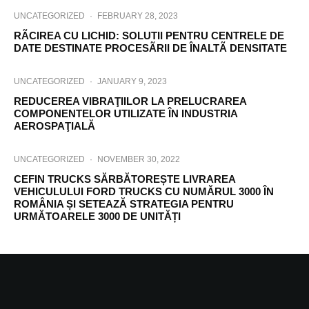
UNCATEGORIZED
·
FEBRUARY 28, 2023
RÃCIREA CU LICHID: SOLUTII PENTRU CENTRELE DE
DATE DESTINATE PROCESÃRII DE ÎNALTÃ DENSITATE
UNCATEGORIZED
·
JANUARY 9, 2023
REDUCEREA VIBRAŢIILOR LA PRELUCRAREA
COMPONENTELOR UTILIZATE ÎN INDUSTRIA
AEROSPAŢIALĂ
UNCATEGORIZED
·
NOVEMBER 30, 2022
CEFIN TRUCKS SĂRBĂTOREȘTE LIVRAREA
VEHICULULUI FORD TRUCKS CU NUMĂRUL 3000 ÎN
ROMÂNIA ȘI SETEAZĂ STRATEGIA PENTRU
URMĂTOARELE 3000 DE UNITĂȚI