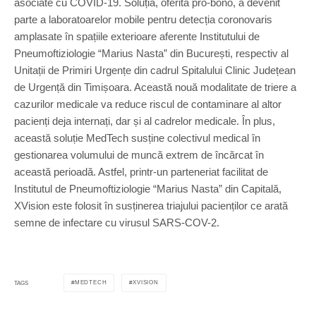
asociate cu COVID-19. Soluția, oferită pro-bono, a devenit
parte a laboratoarelor mobile pentru detecția coronovaris
amplasate în spațiile exterioare aferente Institutului de
Pneumoftiziologie “Marius Nasta” din București, respectiv al
Unitații de Primiri Urgențe din cadrul Spitalului Clinic Județean
de Urgență din Timișoara. Această nouă modalitate de triere a
cazurilor medicale va reduce riscul de contaminare al altor
pacienți deja internați, dar și al cadrelor medicale. În plus,
această soluție MedTech susține colectivul medical în
gestionarea volumului de muncă extrem de încărcat în
această perioadă. Astfel, printr-un parteneriat facilitat de
Institutul de Pneumoftiziologie “Marius Nasta” din Capitală,
XVision este folosit în susținerea triajului pacienților ce arată
semne de infectare cu virusul SARS-COV-2.
MEDTECH
XVISION
TAGS