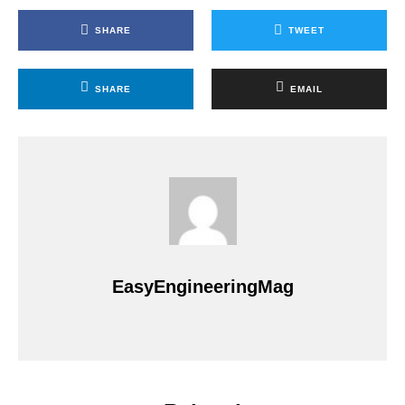
SHARE
TWEET
SHARE
EMAIL
EasyEngineeringMag