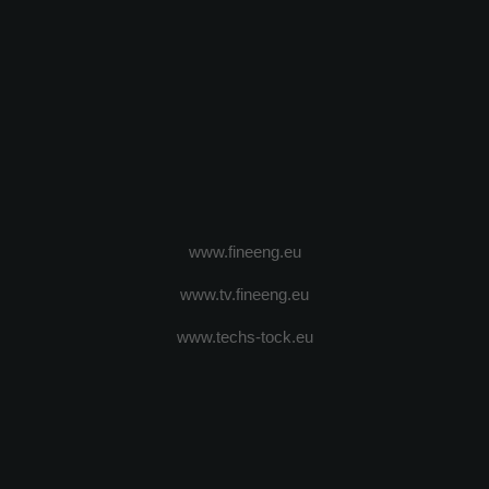
www.fineeng.eu
www.tv.fineeng.eu
www.techs-tock.eu