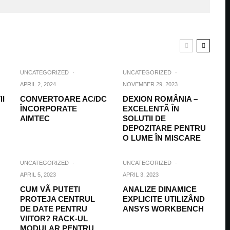
UNCATEGORIZED
·
UNCATEGORIZED
·
APRIL 2, 2024
NOVEMBER 29, 2023
II
CONVERTOARE AC/DC
DEXION ROMÂNIA –
ÎNCORPORATE
EXCELENTÃ ÎN
AIMTEC
SOLUTII DE
DEPOZITARE PENTRU
O LUME ÎN MISCARE
UNCATEGORIZED
·
UNCATEGORIZED
·
APRIL 5, 2023
APRIL 3, 2023
CUM VÃ PUTETI
ANALIZE DINAMICE
PROTEJA CENTRUL
EXPLICITE UTILIZÂND
DE DATE PENTRU
ANSYS WORKBENCH
VIITOR? RACK-UL
MODULAR PENTRU