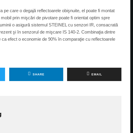
 pe care o degajă reflectoarele obişnuite, el poate fi montat
obil prin mişcări de pivotare poate fi orientat optim spre
 luminii o asigură sistemul STEINEL cu senzori IR, consacrată
 prezent şi în senzorul de mişcare IS 140-2. Combinaţia dintre
e ca efect o economie de 90% în comparaţie cu reflectoarele
SHARE
EMAIL
g