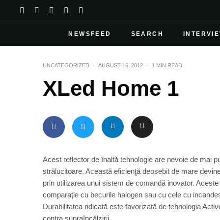
NEWSFEED
SEARCH
INTERVI
UNCATEGORIZED
·
AUGUST 16, 2012
·
1 MIN READ
XLed Home 1
Acest reflector de înaltă tehnologie are nevoie de mai 
strălucitoare. Această eficienţă deosebit de mare devine
prin utilizarea unui sistem de comandă inovator. Aces
comparaţie cu becurile halogen sau cu cele cu incandesc
Durabilitatea ridicată este favorizată de tehnologia Ac
contra supraîncălzirii.