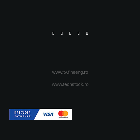
www.tv.fineeng.ro
www.techstock.ro