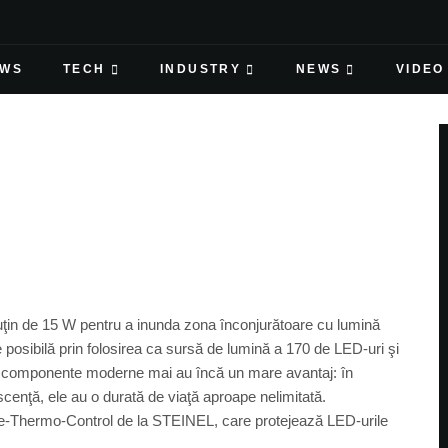
EWS
TECH
INDUSTRY
NEWS
VIDEO
puţin de 15 W pentru a inunda zona înconjurătoare cu lumină
 posibilă prin folosirea ca sursă de lumină a 170 de LED-uri şi
te componente moderne mai au încă un mare avantaj: în
enţă, ele au o durată de viaţă aproape nelimitată.
tive-Thermo-Control de la STEINEL, care protejează LED-urile