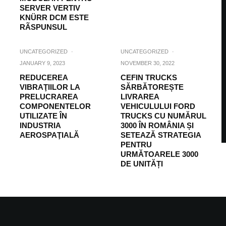
SERVER VERTIV
KNÜRR DCM ESTE
RÃSPUNSUL
UNCATEGORIZED
·
UNCATEGORIZED
·
JANUARY 9, 2023
NOVEMBER 30, 2022
REDUCEREA
CEFIN TRUCKS
VIBRAŢIILOR LA
SĂRBĂTOREȘTE
PRELUCRAREA
LIVRAREA
COMPONENTELOR
VEHICULULUI FORD
UTILIZATE ÎN
TRUCKS CU NUMĂRUL
INDUSTRIA
3000 ÎN ROMÂNIA ȘI
AEROSPAŢIALĂ
SETEAZĂ STRATEGIA
PENTRU
URMĂTOARELE 3000
DE UNITĂȚI