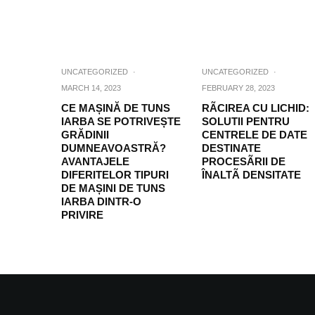
UNCATEGORIZED
·
UNCATEGORIZED
·
MARCH 14, 2023
FEBRUARY 28, 2023
CE MAȘINĂ DE TUNS
RÃCIREA CU LICHID:
IARBA SE POTRIVEȘTE
SOLUTII PENTRU
GRĂDINII
CENTRELE DE DATE
DUMNEAVOASTRĂ?
DESTINATE
AVANTAJELE
PROCESÃRII DE
DIFERITELOR TIPURI
ÎNALTÃ DENSITATE
DE MAȘINI DE TUNS
IARBA DINTR-O
PRIVIRE