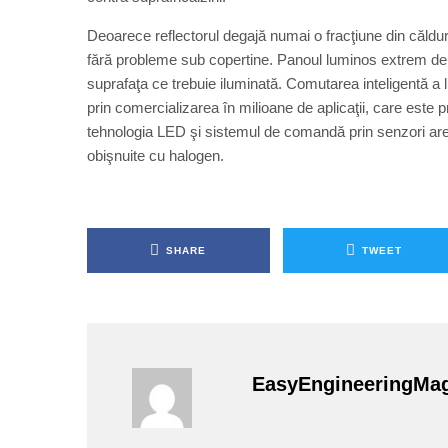
Deoarece reflectorul degajă numai o fracţiune din căldura
fără probleme sub copertine. Panoul luminos extrem de m
suprafaţa ce trebuie iluminată. Comutarea inteligentă a
prin comercializarea în milioane de aplicaţii, care este
tehnologia LED şi sistemul de comandă prin senzori ar
obişnuite cu halogen.
SHARE
TWEET
EasyEngineeringMa