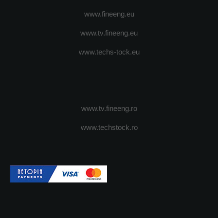
www.fineeng.eu
www.tv.fineeng.eu
www.techs-tock.eu
www.tv.fineeng.ro
www.techstock.ro