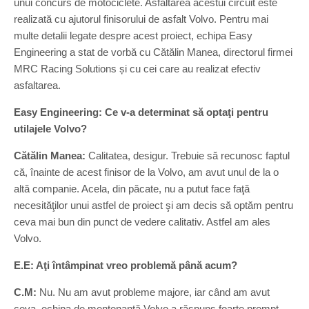
unui concurs de motociclete. Asfaltarea acestui circuit este
realizată cu ajutorul finisorului de asfalt Volvo. Pentru mai
multe detalii legate despre acest proiect, echipa Easy
Engineering a stat de vorbă cu Cătălin Manea, directorul firmei
MRC Racing Solutions și cu cei care au realizat efectiv
asfaltarea.
Easy Engineering: Ce v-a determinat să optaţi pentru
utilajele Volvo?
Cătălin Manea:
Calitatea, desigur. Trebuie să recunosc faptul
că, înainte de acest finisor de la Volvo, am avut unul de la o
altă companie. Acela, din păcate, nu a putut face faţă
necesităţilor unui astfel de proiect şi am decis să optăm pentru
ceva mai bun din punct de vedere calitativ. Astfel am ales
Volvo.
E.E: Aţi întâmpinat vreo problemă până acum?
C.M:
Nu. Nu am avut probleme majore, iar când am avut
ceva, echipa de mentenanţă Volvo a răspuns foarte prompt.