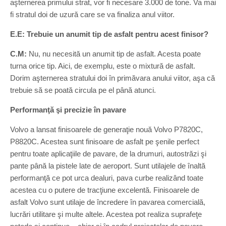
aşternerea primului strat, vor fi necesare 3.000 de tone. Va mai
fi stratul doi de uzură care se va finaliza anul viitor.
E.E: Trebuie un anumit tip de asfalt pentru acest finisor?
C.M:
Nu, nu necesită un anumit tip de asfalt. Acesta poate
turna orice tip. Aici, de exemplu, este o mixtură de asfalt.
Dorim aşternerea stratului doi în primăvara anului viitor, aşa că
trebuie să se poată circula pe el până atunci.
Performanţă şi precizie în pavare
Volvo a lansat finisoarele de generaţie nouă Volvo P7820C,
P8820C. Acestea sunt finisoare de asfalt pe şenile perfect
pentru toate aplicaţiile de pavare, de la drumuri, autostrăzi şi
pante până la pistele late de aeroport. Sunt utilajele de înaltă
performanţă ce pot urca dealuri, pava curbe realizând toate
acestea cu o putere de tracţiune excelentă. Finisoarele de
asfalt Volvo sunt utilaje de încredere în pavarea comercială,
lucrări utilitare şi multe altele. Acestea pot realiza suprafeţe