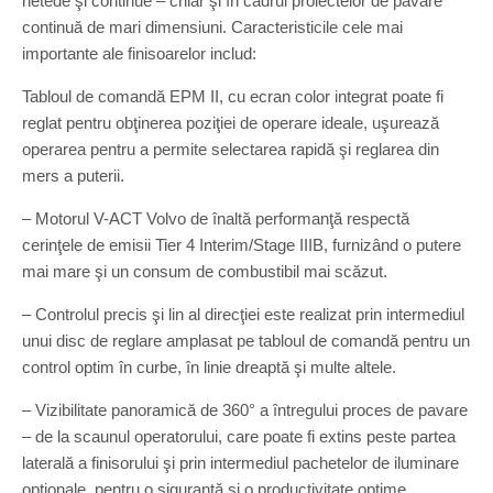
netede şi continue – chiar şi în cadrul proiectelor de pavare
continuă de mari dimensiuni. Caracteristicile cele mai
importante ale finisoarelor includ:
Tabloul de comandă EPM II, cu ecran color integrat poate fi
reglat pentru obţinerea poziţiei de operare ideale, uşurează
operarea pentru a permite selectarea rapidă şi reglarea din
mers a puterii.
– Motorul V-ACT Volvo de înaltă performanţă respectă
cerinţele de emisii Tier 4 Interim/Stage IIIB, furnizând o putere
mai mare şi un consum de combustibil mai scăzut.
– Controlul precis şi lin al direcţiei este realizat prin intermediul
unui disc de reglare amplasat pe tabloul de comandă pentru un
control optim în curbe, în linie dreaptă şi multe altele.
– Vizibilitate panoramică de 360° a întregului proces de pavare
– de la scaunul operatorului, care poate fi extins peste partea
laterală a finisorului şi prin intermediul pachetelor de iluminare
opţionale, pentru o siguranţă şi o productivitate optime.