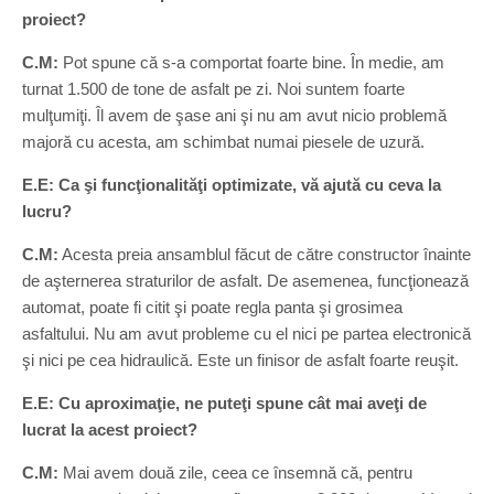
proiect?
C.M:
Pot spune că s-a comportat foarte bine. În medie, am
turnat 1.500 de tone de asfalt pe zi. Noi suntem foarte
mulţumiţi. Îl avem de şase ani şi nu am avut nicio problemă
majoră cu acesta, am schimbat numai piesele de uzură.
E.E: Ca şi funcţionalităţi optimizate, vă ajută cu ceva la
lucru?
C.M:
Acesta preia ansamblul făcut de către constructor înainte
de aşternerea straturilor de asfalt. De asemenea, funcţionează
automat, poate fi citit şi poate regla panta şi grosimea
asfaltului. Nu am avut probleme cu el nici pe partea electronică
şi nici pe cea hidraulică. Este un finisor de asfalt foarte reuşit.
E.E: Cu aproximaţie, ne puteţi spune cât mai aveţi de
lucrat la acest proiect?
C.M:
Mai avem două zile, ceea ce însemnă că, pentru