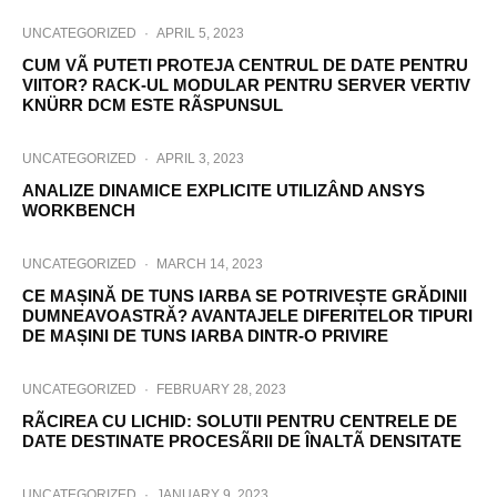
UNCATEGORIZED
·
APRIL 5, 2023
CUM VÃ PUTETI PROTEJA CENTRUL DE DATE PENTRU
VIITOR? RACK-UL MODULAR PENTRU SERVER VERTIV
KNÜRR DCM ESTE RÃSPUNSUL
UNCATEGORIZED
·
APRIL 3, 2023
ANALIZE DINAMICE EXPLICITE UTILIZÂND ANSYS
WORKBENCH
UNCATEGORIZED
·
MARCH 14, 2023
CE MAȘINĂ DE TUNS IARBA SE POTRIVEȘTE GRĂDINII
DUMNEAVOASTRĂ? AVANTAJELE DIFERITELOR TIPURI
DE MAȘINI DE TUNS IARBA DINTR-O PRIVIRE
UNCATEGORIZED
·
FEBRUARY 28, 2023
RÃCIREA CU LICHID: SOLUTII PENTRU CENTRELE DE
DATE DESTINATE PROCESÃRII DE ÎNALTÃ DENSITATE
UNCATEGORIZED
·
JANUARY 9, 2023