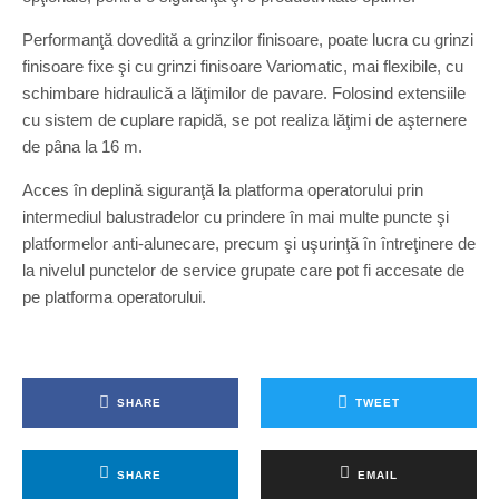
Performanţă dovedită a grinzilor finisoare, poate lucra cu grinzi
finisoare fixe şi cu grinzi finisoare Variomatic, mai flexibile, cu
schimbare hidraulică a lăţimilor de pavare. Folosind extensiile
cu sistem de cuplare rapidă, se pot realiza lăţimi de aşternere
de pâna la 16 m.
Acces în deplină siguranţă la platforma operatorului prin
intermediul balustradelor cu prindere în mai multe puncte şi
platformelor anti-alunecare, precum şi uşurinţă în întreţinere de
la nivelul punctelor de service grupate care pot fi accesate de
pe platforma operatorului.
SHARE
TWEET
SHARE
EMAIL